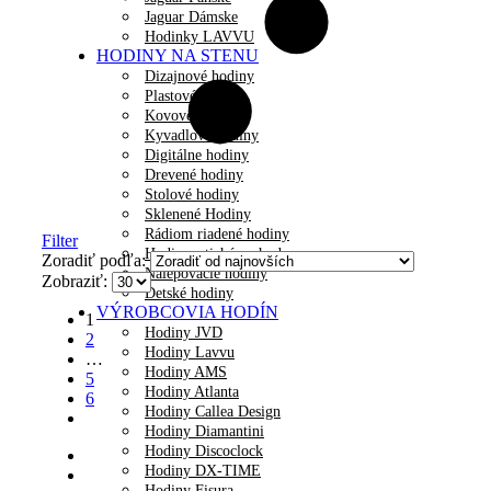
Jaguar Dámske
Hodinky LAVVU
HODINY NA STENU
Dizajnové hodiny
Plastové hodiny
Kovové hodiny
Kyvadlové hodiny
Digitálne hodiny
Drevené hodiny
Stolové hodiny
Sklenené Hodiny
Rádiom riadené hodiny
Filter
Hodiny s tichým chodom
Zoradiť podľa:
Nalepovacie hodiny
Zobraziť:
Detské hodiny
VÝROBCOVIA HODÍN
1
Hodiny JVD
2
Hodiny Lavvu
…
Hodiny AMS
5
Hodiny Atlanta
6
Hodiny Callea Design
Hodiny Diamantini
Hodiny Discoclock
Hodiny DX-TIME
Hodiny Fisura