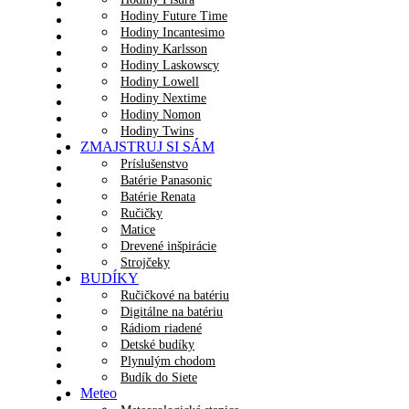
Hodiny Future Time
Hodiny Incantesimo
Hodiny Karlsson
Hodiny Laskowscy
Hodiny Lowell
Hodiny Nextime
Hodiny Nomon
Hodiny Twins
ZMAJSTRUJ SI SÁM
Príslušenstvo
Batérie Panasonic
Batérie Renata
Ručičky
Matice
Drevené inšpirácie
Strojčeky
BUDÍKY
Ručičkové na batériu
Digitálne na batériu
Rádiom riadené
Detské budíky
Plynulým chodom
Budík do Siete
Meteo