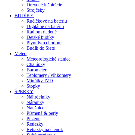
Drevené inšpirácie
Strojčeky
BUDÍKY
Ručičkové na batériu
Digitálne na batériu
Rádiom riadené
Detské budíky
Plynulým chodom
Budík do Siete
Meteo
Meteorologické stanice
Chalúpky
Barometer
Teplomery / vlhkomery
Minútky JVD
Stopky
ŠPERKY
Náhrdelníky
Náramky
Náušnice
Písmená & perly
Prstene
Retiazky
Retiazky na členok
Strieborné sety