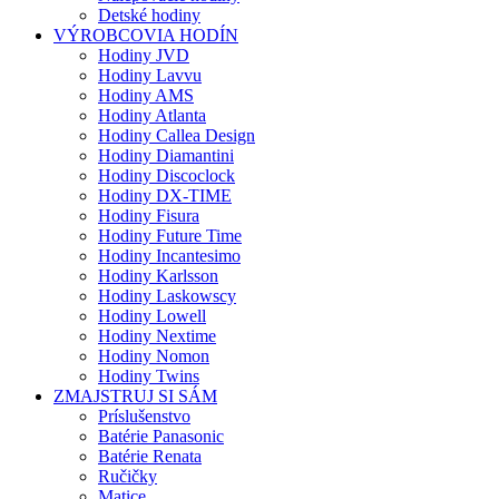
Detské hodiny
VÝROBCOVIA HODÍN
Hodiny JVD
Hodiny Lavvu
Hodiny AMS
Hodiny Atlanta
Hodiny Callea Design
Hodiny Diamantini
Hodiny Discoclock
Hodiny DX-TIME
Hodiny Fisura
Hodiny Future Time
Hodiny Incantesimo
Hodiny Karlsson
Hodiny Laskowscy
Hodiny Lowell
Hodiny Nextime
Hodiny Nomon
Hodiny Twins
ZMAJSTRUJ SI SÁM
Príslušenstvo
Batérie Panasonic
Batérie Renata
Ručičky
Matice