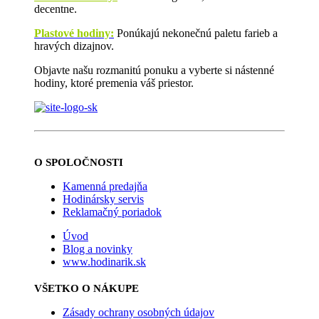
decentne.
Plastové hodiny:
Ponúkajú nekonečnú paletu farieb a
hravých dizajnov.
Objavte našu rozmanitú ponuku a vyberte si nástenné
hodiny, ktoré premenia váš priestor.
O SPOLOČNOSTI
Kamenná predajňa
Hodinársky servis
Reklamačný poriadok
Úvod
Blog a novinky
www.hodinarik.sk
VŠETKO O NÁKUPE
Zásady ochrany osobných údajov