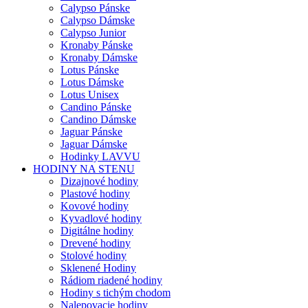
Calypso Pánske
Calypso Dámske
Calypso Junior
Kronaby Pánske
Kronaby Dámske
Lotus Pánske
Lotus Dámske
Lotus Unisex
Candino Pánske
Candino Dámske
Jaguar Pánske
Jaguar Dámske
Hodinky LAVVU
HODINY NA STENU
Dizajnové hodiny
Plastové hodiny
Kovové hodiny
Kyvadlové hodiny
Digitálne hodiny
Drevené hodiny
Stolové hodiny
Sklenené Hodiny
Rádiom riadené hodiny
Hodiny s tichým chodom
Nalepovacie hodiny