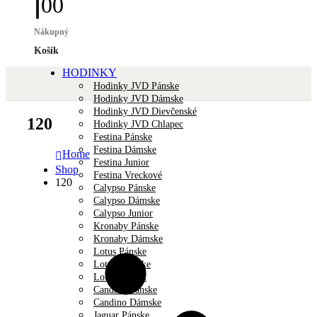
0
0
Nákupný
Košík
HODINKY
Hodinky JVD Pánske
Hodinky JVD Dámske
Hodinky JVD Dievčenské
120
Hodinky JVD Chlapec
Festina Pánske
Festina Dámske
Home
Festina Junior
Shop
Festina Vreckové
120
Calypso Pánske
Calypso Dámske
Calypso Junior
Kronaby Pánske
Kronaby Dámske
Lotus Pánske
Lotus Dámske
Lotus Unisex
Candino Pánske
Candino Dámske
Jaguar Pánske