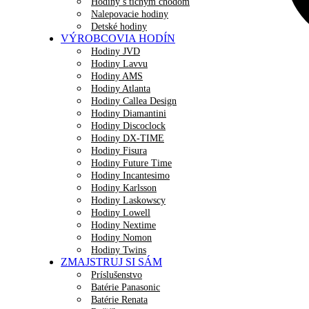
Hodiny s tichým chodom
Nalepovacie hodiny
Detské hodiny
VÝROBCOVIA HODÍN
Hodiny JVD
Hodiny Lavvu
Hodiny AMS
Hodiny Atlanta
Hodiny Callea Design
Hodiny Diamantini
Hodiny Discoclock
Hodiny DX-TIME
Hodiny Fisura
Hodiny Future Time
Hodiny Incantesimo
Hodiny Karlsson
Hodiny Laskowscy
Hodiny Lowell
Hodiny Nextime
Hodiny Nomon
Hodiny Twins
ZMAJSTRUJ SI SÁM
Príslušenstvo
Batérie Panasonic
Batérie Renata