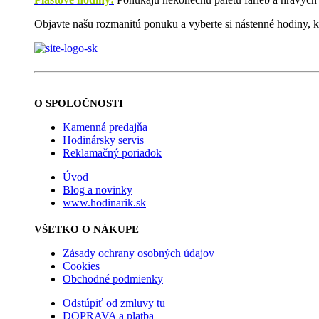
Objavte našu rozmanitú ponuku a vyberte si nástenné hodiny, kt
O SPOLOČNOSTI
Kamenná predajňa
Hodinársky servis
Reklamačný poriadok
Úvod
Blog a novinky
www.hodinarik.sk
VŠETKO O NÁKUPE
Zásady ochrany osobných údajov
Cookies
Obchodné podmienky
Odstúpiť od zmluvy tu
DOPRAVA a platba