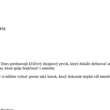
0 PM
nes predstavujú kľúčový dizajnový prvok, ktorý dokáže definovať atmo
u, ktorá spája funkčnosť s umením.
si môžete vybrať presne taký kúsok, ktorý dokonale doplní váš interié
dizajnov.