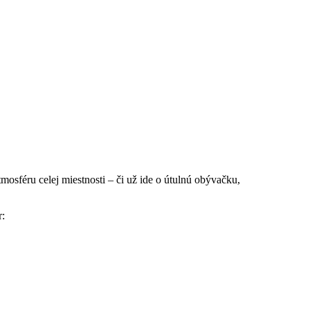
sféru celej miestnosti – či už ide o útulnú obývačku,
r: