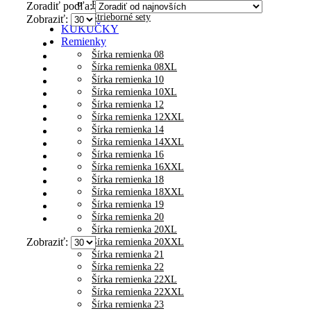
Retiazky na členok
Zoradiť podľa:
Strieborné sety
Zobraziť:
KUKUČKY
Remienky
Šírka remienka 08
Šírka remienka 08XL
Šírka remienka 10
Šírka remienka 10XL
Šírka remienka 12
Šírka remienka 12XXL
Šírka remienka 14
Šírka remienka 14XXL
Šírka remienka 16
Šírka remienka 16XXL
Šírka remienka 18
Šírka remienka 18XXL
Šírka remienka 19
Šírka remienka 20
Šírka remienka 20XL
Zobraziť:
Šírka remienka 20XXL
Šírka remienka 21
Šírka remienka 22
Šírka remienka 22XL
Šírka remienka 22XXL
Šírka remienka 23