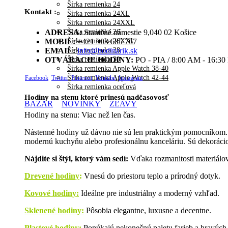
Šírka remienka 24
Kontakt :
Šírka remienka 24XL
Šírka remienka 24XXL
Šírka remienka 26
ADRESA:
Staničné námestie 9,040 02 Košice
Šírka remienka 26XXL
MOBIL:
+421 903 685 767
Šírka remienka 28
EMAIL:
info@hodinarik.sk
Šírka remienka 30
OTVÁRACIE HODINY:
PO - PIA / 8:00 AM - 16:3
Šírka remienka Apple Watch 38-40
Šírka remienka Apple Watch 42-44
Facebook
Twitter
Pinterest
Youtube
Instagram
Šírka remienka oceľová
Hodiny na stenu ktoré prinesú nadčasovosť
BAZÁR
NOVINKY
ZĽAVY
Hodiny na stenu: Viac než len čas.
Nástenné hodiny už dávno nie sú len praktickým pomocníkom. D
modernú kuchyňu alebo profesionálnu kanceláriu. Sú dekorácio
Nájdite si štýl, ktorý vám sedí:
Vďaka rozmanitosti materiálov 
Drevené hodiny
:
Vnesú do priestoru teplo a prírodný dotyk.
Kovové hodiny:
Ideálne pre industriálny a moderný vzhľad.
Sklenené hodiny:
Pôsobia elegantne, luxusne a decentne.
Plastové hodiny:
Ponúkajú nekonečnú paletu farieb a hravých 