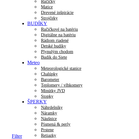
Ručičky
Matice
Drevené inšpirácie
Strojčeky
BUDÍKY
Ručičkové na batériu
Digitálne na batériu
Rádiom riadené
Detské budíky
Plynulým chodom
Budík do Siete
Meteo
Meteorologické stanice
Chalúpky
Barometer
Teplomery / vlhkomery
Minútky JVD
Stopky
ŠPERKY
Náhrdelníky
Náramky
Náušnice
Písmená & perly
Prstene
Retiazky
Filter