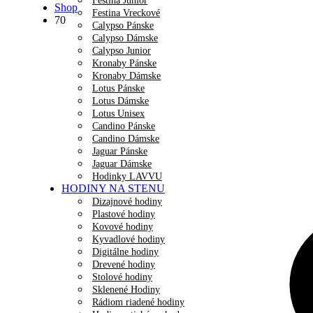
Festina Junior
Shop
Festina Vreckové
70
Calypso Pánske
Calypso Dámske
Calypso Junior
Kronaby Pánske
Kronaby Dámske
Lotus Pánske
Lotus Dámske
Lotus Unisex
Candino Pánske
Candino Dámske
Jaguar Pánske
Jaguar Dámske
Hodinky LAVVU
HODINY NA STENU
Dizajnové hodiny
Plastové hodiny
Kovové hodiny
Kyvadlové hodiny
Digitálne hodiny
Drevené hodiny
Stolové hodiny
Sklenené Hodiny
Rádiom riadené hodiny