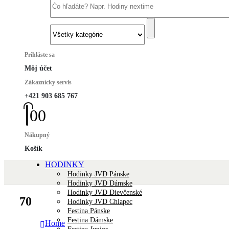
Prihláste sa
Môj účet
Zákaznícky servis
+421 903 685 767
0
0
Nákupný
Košík
HODINKY
Hodinky JVD Pánske
Hodinky JVD Dámske
Hodinky JVD Dievčenské
70
Hodinky JVD Chlapec
Festina Pánske
Festina Dámske
Home