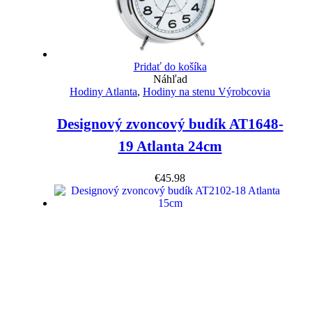
Pridať do košíka
Náhľad
Hodiny Atlanta
,
Hodiny na stenu Výrobcovia
Designový zvoncový budík AT1648-
19 Atlanta 24cm
€
45.98