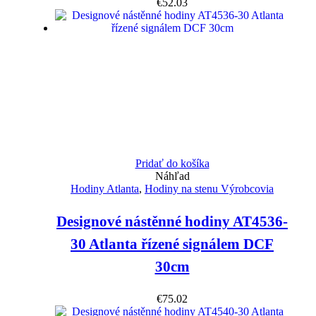
€
52.03
Pridať do košíka
Náhľad
Hodiny Atlanta
,
Hodiny na stenu Výrobcovia
Designové nástěnné hodiny AT4536-
30 Atlanta řízené signálem DCF
30cm
€
75.02