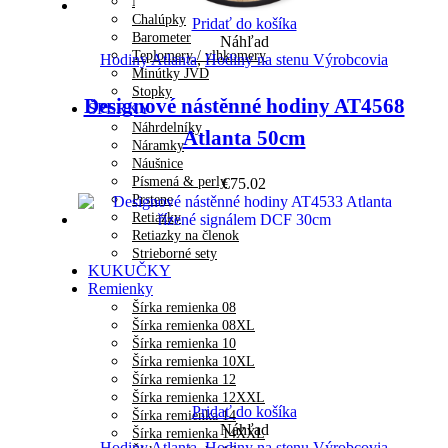
Meteorologické stanice
Chalúpky
Pridať do košíka
Barometer
Náhľad
Teplomery / vlhkomery
Hodiny Atlanta
,
Hodiny na stenu Výrobcovia
Minútky JVD
Stopky
Designové nástěnné hodiny AT4568
ŠPERKY
Náhrdelníky
Atlanta 50cm
Náramky
Náušnice
Písmená & perly
€
75.02
Prstene
Retiazky
Retiazky na členok
Strieborné sety
KUKUČKY
Remienky
Šírka remienka 08
Šírka remienka 08XL
Šírka remienka 10
Šírka remienka 10XL
Šírka remienka 12
Šírka remienka 12XXL
Pridať do košíka
Šírka remienka 14
Náhľad
Šírka remienka 14XXL
Hodiny Atlanta
,
Hodiny na stenu Výrobcovia