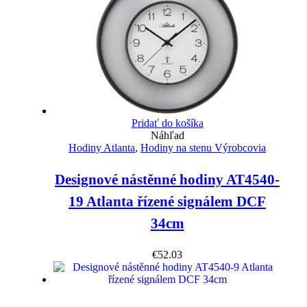
Pridať do košíka
Náhľad
Hodiny Atlanta
,
Hodiny na stenu Výrobcovia
Designové nástěnné hodiny AT4540-
19 Atlanta řízené signálem DCF
34cm
€
52.03