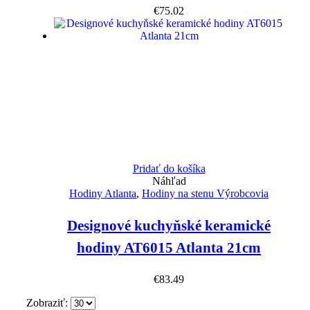
€
75.02
Pridať do košíka
Náhľad
Hodiny Atlanta
,
Hodiny na stenu Výrobcovia
Designové kuchyňské keramické
hodiny AT6015 Atlanta 21cm
€
83.49
Zobraziť: