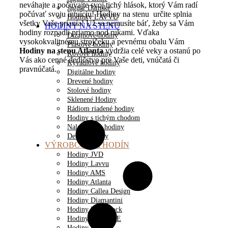
neváhajte a počúvajte svoj tichý hlások, ktorý Vám radí
Jaguar Dámske
počúvať svoju intuíciu! Hodiny na stenu určite splnia
Hodinky LAVVU
všetky Vaše priania! Už sa nemusíte báť, žeby sa Vám
HODINY NA STENU
hodiny rozpadli priamo pod rukami. Vďaka
Dizajnové hodiny
vysokokvalitnému strojčeku a pevnému obalu Vám
Plastové hodiny
Hodiny na stenu Atlanta
vydržia celé veky a ostanú po
Kovové hodiny
Vás ako cenné dedičstvo pre Vaše deti, vnúčatá či
Kyvadlové hodiny
pravnúčatá.
Digitálne hodiny
Drevené hodiny
Stolové hodiny
Sklenené Hodiny
Rádiom riadené hodiny
Hodiny s tichým chodom
Nalepovacie hodiny
Detské hodiny
VÝROBCOVIA HODÍN
Hodiny JVD
Hodiny Lavvu
Hodiny AMS
Hodiny Atlanta
Hodiny Callea Design
Hodiny Diamantini
Hodiny Discoclock
Hodiny DX-TIME
Hodiny Fisura