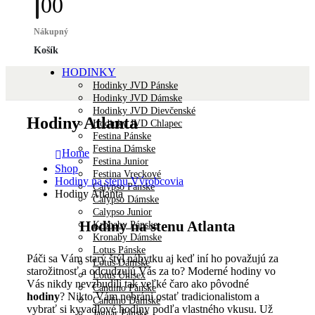
0
0
Nákupný
Košík
HODINKY
Hodinky JVD Pánske
Hodinky JVD Dámske
Hodinky JVD Dievčenské
Hodiny Atlanta
Hodinky JVD Chlapec
Festina Pánske
Festina Dámske
Home
Festina Junior
Shop
Festina Vreckové
Hodiny na stenu Výrobcovia
Calypso Pánske
Hodiny Atlanta
Calypso Dámske
Calypso Junior
Hodiny na stenu Atlanta
Kronaby Pánske
Kronaby Dámske
Lotus Pánske
Páči sa Vám starý štýl nábytku aj keď iní ho považujú za
Lotus Dámske
starožitnosť a odcudzujú Vás za to? Moderné hodiny vo
Lotus Unisex
Vás nikdy nevzbudili tak veľké čaro ako pôvodné
Candino Pánske
hodiny
? Nikto Vám nebráni ostať tradicionalistom a
Candino Dámske
vybrať si kyvadlové hodiny podľa vlastného vkusu. Už
Jaguar Pánske