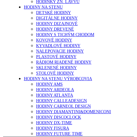
HODINKY ZN. LAVVU
HODINY NA STENU
DETSKÉ HODINY
DIGITÁLNE HODINY
HODINY DIZAJNOVÉ
HODINY DREVENÉ
HODINY S TICHÝM CHODOM
KOVOVÉ HODINY
KYVADLOVÉ HODINY
NALEPOVACIE HODINY
PLASTOVÉ HODINY
RÁDIOM RIADENÉ HODINY
SKLENENÉ HODINY
STOLOVÉ HODINY
HODINY NA STENU VÝROBCOVIA
HODINY AMS
HODINY ARDEOLA
HODINY ATLANTA
HODINY CALLEADESIGN
HODINY CARNEOL DESIGN
HODINY DIAMANTINI&DOMENICONI
HODINY DISCOCLOCK
HODINY DX-TIME
HODINY FISURA
HODINY FUTURE TIME