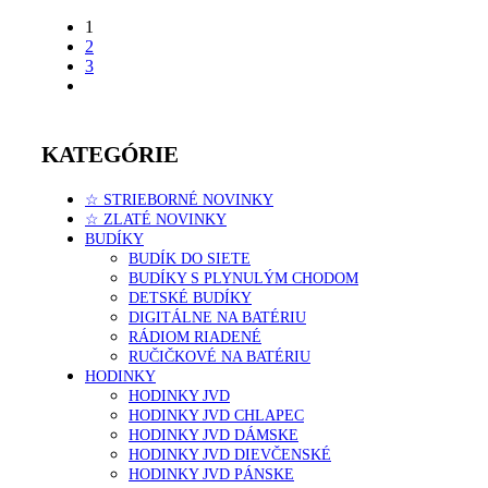
1
2
3
KATEGÓRIE
☆ STRIEBORNÉ NOVINKY
☆ ZLATÉ NOVINKY
BUDÍKY
BUDÍK DO SIETE
BUDÍKY S PLYNULÝM CHODOM
DETSKÉ BUDÍKY
DIGITÁLNE NA BATÉRIU
RÁDIOM RIADENÉ
RUČIČKOVÉ NA BATÉRIU
HODINKY
HODINKY JVD
HODINKY JVD CHLAPEC
HODINKY JVD DÁMSKE
HODINKY JVD DIEVČENSKÉ
HODINKY JVD PÁNSKE