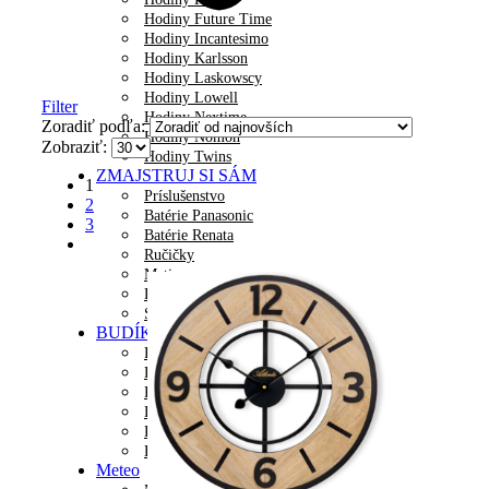
Hodiny Future Time
Hodiny Incantesimo
Hodiny Karlsson
Hodiny Laskowscy
Hodiny Lowell
Filter
Hodiny Nextime
Zoradiť podľa:
Hodiny Nomon
Zobraziť:
Hodiny Twins
ZMAJSTRUJ SI SÁM
1
Príslušenstvo
2
Batérie Panasonic
3
Batérie Renata
Ručičky
Matice
Drevené inšpirácie
Strojčeky
BUDÍKY
Ručičkové na batériu
Digitálne na batériu
Rádiom riadené
Detské budíky
Plynulým chodom
Budík do Siete
Meteo