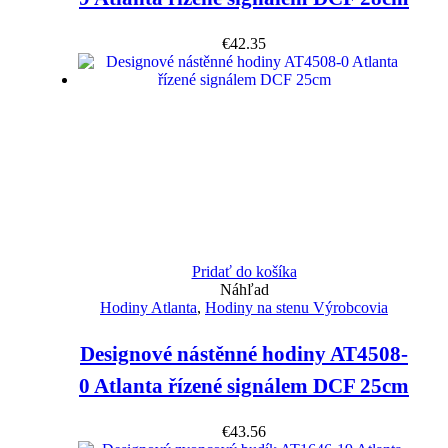
€
42.35
Pridať do košíka
Náhľad
Hodiny Atlanta
,
Hodiny na stenu Výrobcovia
Designové nástěnné hodiny AT4508-
0 Atlanta řízené signálem DCF 25cm
€
43.56