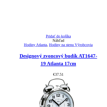
Pridať do košíka
Náhľad
Hodiny Atlanta
,
Hodiny na stenu Výrobcovia
Designový zvoncový budík AT1647-
19 Atlanta 17cm
€
37.51