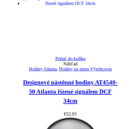
Pridať do košíka
Náhľad
Hodiny Atlanta
,
Hodiny na stenu Výrobcovia
Designové nástěnné hodiny AT4540-
30 Atlanta řízené signálem DCF
34cm
€
52.03