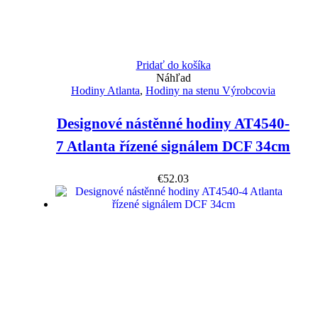
Pridať do košíka
Náhľad
Hodiny Atlanta
,
Hodiny na stenu Výrobcovia
Designové nástěnné hodiny AT4540-
7 Atlanta řízené signálem DCF 34cm
€
52.03