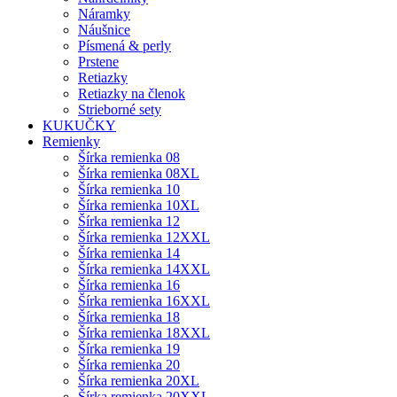
Náramky
Náušnice
Písmená & perly
Prstene
Retiazky
Retiazky na členok
Strieborné sety
KUKUČKY
Remienky
Šírka remienka 08
Šírka remienka 08XL
Šírka remienka 10
Šírka remienka 10XL
Šírka remienka 12
Šírka remienka 12XXL
Šírka remienka 14
Šírka remienka 14XXL
Šírka remienka 16
Šírka remienka 16XXL
Šírka remienka 18
Šírka remienka 18XXL
Šírka remienka 19
Šírka remienka 20
Šírka remienka 20XL
Šírka remienka 20XXL