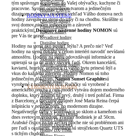
tým správnym doplnkom do Vašej obývačky, kuchyne či
Jaguar Dámske
pracovne. Svojim originálnym tvarom a jedinečným
Hodinky LAVVU
dizajnom zvýraznia moderný vzhľad Vášho domova nech
HODINY NA STENU
hodiny zavesíte na stenu do izby či na chodbu. Skrášlite si
Dizajnové hodiny
svoj domov niečím jedinečným a zároveň
Plastové hodiny
praktickým!
Designové nástenné hodiny NOMON
sú
Kovové hodiny
pre Vás tie pravé.
Kyvadlové hodiny
Digitálne hodiny
Hodiny na stenu ako nositeľ štýlu? A prečo nie? Veď
Drevené hodiny
hodiny na stenu dokážu v celom interiéri navodiť nevídanú
Stolové hodiny
atmosféru. Hodiny na stenu odovzdávajú informácie a
Sklenené Hodiny
upierajú sa na ne zraky stoviek ľudí. Okrem kancelárií,
Rádiom riadené hodiny
kaviarní, hotelov, ordinácií či vášho bytu prinesú štýl a
Hodiny s tichým chodom
vkus do každého interiéru. Hodiny Nomon sú toho
Nalepovacie hodiny
jedinečným dôkazom.
Nomon Sunset Graphite
sú
Detské hodiny
vyrobené z brúseného skla. Ručičky sú vyrobené z
VÝROBCOVIA HODÍN
amerického orecha a celý model vytvára dojem moderného
Hodiny JVD
doplnku, ktorý zaujme na prvý, druhý i tretí pohľad. Firma
Hodiny Lavvu
z Barcelony a špeciálne dizajnér José Maria Reina čerpá
Hodiny AMS
inšpiráciu v netradičnom, no modernom dizajne.
Hodiny Atlanta
Negatívnejšie farby v kombinácii so sklom a kameňom sú
Hodiny Callea Design
dnes svetovým trendom. Priemer hodiniek je až 50cm.
Hodiny Diamantini
Arabské číslice na tak veľkej ploche nie sú problémom ani
Hodiny Discoclock
pre ľudí s okuliarmi. Poháňané sú strojčekom Quartz UTS
Hodiny DX-TIME
s tichým chodom.
Hodiny Fisura