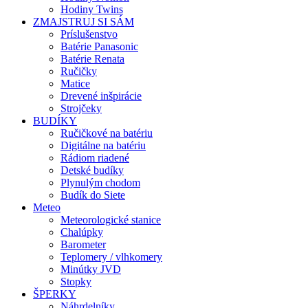
Hodiny Twins
ZMAJSTRUJ SI SÁM
Príslušenstvo
Batérie Panasonic
Batérie Renata
Ručičky
Matice
Drevené inšpirácie
Strojčeky
BUDÍKY
Ručičkové na batériu
Digitálne na batériu
Rádiom riadené
Detské budíky
Plynulým chodom
Budík do Siete
Meteo
Meteorologické stanice
Chalúpky
Barometer
Teplomery / vlhkomery
Minútky JVD
Stopky
ŠPERKY
Náhrdelníky