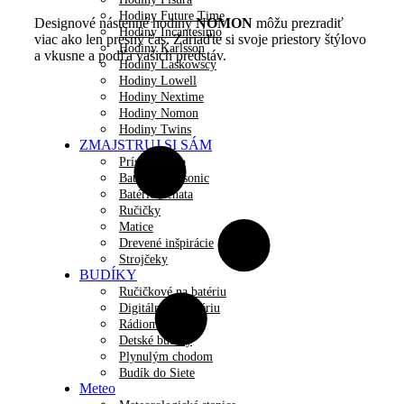
Hodiny Future Time
Designové nástenné hodiny
NOMON
môžu prezradiť
Hodiny Incantesimo
viac ako len presný čas. Zariaďte si svoje priestory štýlovo
Hodiny Karlsson
a vkusne a podľa vašich predstáv.
Hodiny Laskowscy
Hodiny Lowell
Hodiny Nextime
Hodiny Nomon
Hodiny Twins
ZMAJSTRUJ SI SÁM
Príslušenstvo
Batérie Panasonic
Batérie Renata
Ručičky
Matice
Drevené inšpirácie
Strojčeky
BUDÍKY
Ručičkové na batériu
Digitálne na batériu
Rádiom riadené
Detské budíky
Plynulým chodom
Budík do Siete
Meteo