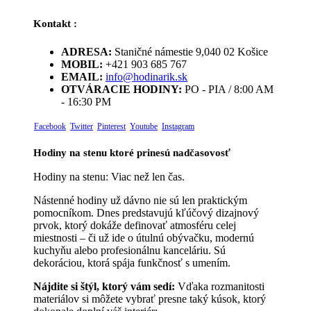
Kontakt :
ADRESA:
Staničné námestie 9,040 02 Košice
MOBIL:
+421 903 685 767
EMAIL:
info@hodinarik.sk
OTVÁRACIE HODINY:
PO - PIA / 8:00 AM
- 16:30 PM
Facebook
Twitter
Pinterest
Youtube
Instagram
Hodiny na stenu ktoré prinesú nadčasovosť
Hodiny na stenu: Viac než len čas.
Nástenné hodiny už dávno nie sú len praktickým
pomocníkom. Dnes predstavujú kľúčový dizajnový
prvok, ktorý dokáže definovať atmosféru celej
miestnosti – či už ide o útulnú obývačku, modernú
kuchyňu alebo profesionálnu kanceláriu. Sú
dekoráciou, ktorá spája funkčnosť s umením.
Nájdite si štýl, ktorý vám sedí:
Vďaka rozmanitosti
materiálov si môžete vybrať presne taký kúsok, ktorý