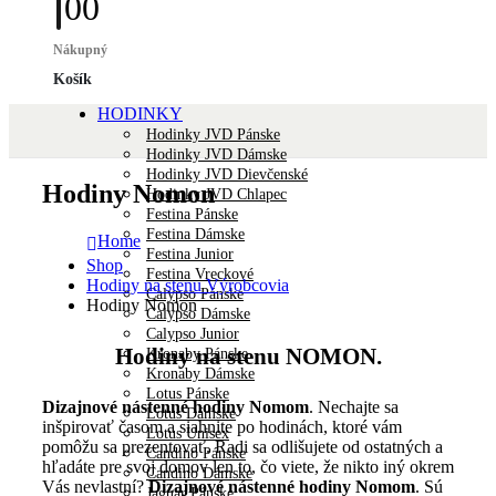
0
0
Nákupný
Košík
HODINKY
Hodinky JVD Pánske
Hodinky JVD Dámske
Hodinky JVD Dievčenské
Hodiny Nomon
Hodinky JVD Chlapec
Festina Pánske
Festina Dámske
Home
Festina Junior
Shop
Festina Vreckové
Hodiny na stenu Výrobcovia
Calypso Pánske
Hodiny Nomon
Calypso Dámske
Calypso Junior
Hodiny na stenu NOMON.
Kronaby Pánske
Kronaby Dámske
Lotus Pánske
Dizajnové nástenné hodiny Nomom
. Nechajte sa
Lotus Dámske
inšpirovať časom a siahnite po hodinách, ktoré vám
Lotus Unisex
pomôžu sa prezentovať. Radi sa odlišujete od ostatných a
Candino Pánske
hľadáte pre svoj domov len to, čo viete, že nikto iný okrem
Candino Dámske
Vás nevlastní?
Dizajnové nástenné hodiny Nomom
. Sú
Jaguar Pánske