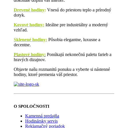
dokonale doplní váš interiér:
Drevené hodiny
:
Vnesú do priestoru teplo a prírodný
dotyk.
Kovové hodiny:
Ideálne pre industriálny a moderný
vzhľad.
Sklenené hodiny:
Pôsobia elegantne, luxusne a
decentne.
Plastové hodiny:
Ponúkajú nekonečnú paletu farieb a
hravých dizajnov.
Objavte našu rozmanitú ponuku a vyberte si nástenné
hodiny, ktoré premenia váš priestor.
O SPOLOČNOSTI
Kamenná predajňa
Hodinársky servis
Reklamačný poriadok