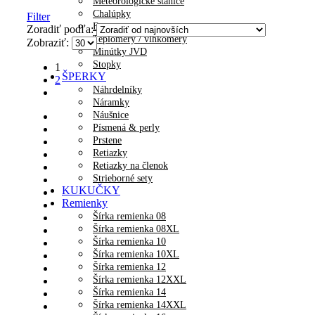
Meteorologické stanice
Chalúpky
Filter
Barometer
Zoradiť podľa:
Teplomery / vlhkomery
Zobraziť:
Minútky JVD
Stopky
1
ŠPERKY
2
Náhrdelníky
Náramky
Náušnice
Písmená & perly
Prstene
Retiazky
Retiazky na členok
Strieborné sety
KUKUČKY
Remienky
Šírka remienka 08
Šírka remienka 08XL
Šírka remienka 10
Šírka remienka 10XL
Šírka remienka 12
Šírka remienka 12XXL
Šírka remienka 14
Šírka remienka 14XXL