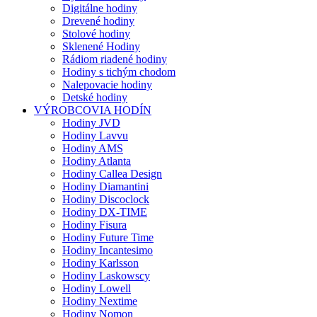
Digitálne hodiny
Drevené hodiny
Stolové hodiny
Sklenené Hodiny
Rádiom riadené hodiny
Hodiny s tichým chodom
Nalepovacie hodiny
Detské hodiny
VÝROBCOVIA HODÍN
Hodiny JVD
Hodiny Lavvu
Hodiny AMS
Hodiny Atlanta
Hodiny Callea Design
Hodiny Diamantini
Hodiny Discoclock
Hodiny DX-TIME
Hodiny Fisura
Hodiny Future Time
Hodiny Incantesimo
Hodiny Karlsson
Hodiny Laskowscy
Hodiny Lowell
Hodiny Nextime
Hodiny Nomon