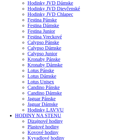
Hodinky JVD Dámske
Hodinky JVD Dievčenské
Hodinky JVD Chlapec
Festina Pánske
Festina Dámske
Festina Junior
Festina Vreckové
Calypso Pánske
Calypso Dámske
Calypso Junior
Kronaby Pánske
Kronaby Dámske
Lotus Pánske
Lotus Dámske
Lotus Unisex
Candino Pánske
Candino Dámske
Jaguar Pánske
Jaguar Dámske
Hodinky LAVVU
HODINY NA STENU
Dizajnové hodiny
Plastové hodiny
Kovové hodiny
Kyvadlové hodiny