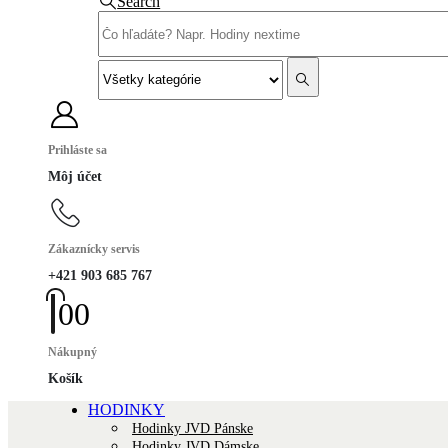
Search
Prihláste sa
Môj účet
Zákaznícky servis
+421 903 685 767
0
0
Nákupný
Košík
HODINKY
Hodinky JVD Pánske
Hodinky JVD Dámske