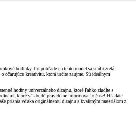
ramkové hodinky. Pri pohľade na tento model sa snúbi zrelá
o očarujúcu kreativitu, ktorá určite zaujme. Sú ideálnym
nné hodiny univerzálneho dizajnu, ktoré ľahko zladíte s
dinami, ktoré vás budú pravidelne informovať o čase! Hľadáte
vaše priania vďaka originálnemu dizajnu a kvalitným materiálom z