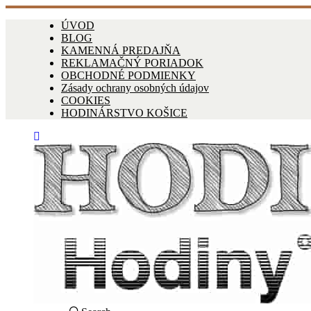
ÚVOD
BLOG
KAMENNÁ PREDAJŇA
REKLAMAČNÝ PORIADOK
OBCHODNÉ PODMIENKY
Zásady ochrany osobných údajov
COOKIES
HODINÁRSTVO KOŠICE