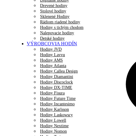
Digitálne hodiny
Drevené hodiny
Stolové hodiny
Sklenené Hodiny
Rádiom riadené hodiny
Hodiny s tichým chodom
Nalepovacie hodiny
Detské hodiny
VÝROBCOVIA HODÍN
Hodiny JVD
Hodiny Lavvu
Hodiny AMS
Hodiny Atlanta
Hodiny Callea Design
Hodiny Diamantini
Hodiny Discoclock
Hodiny DX-TIME
Hodiny Fisura
Hodiny Future Time
Hodiny Incantesimo
Hodiny Karlsson
Hodiny Laskowscy
Hodiny Lowell
Hodiny Nextime
Hodiny Nomon