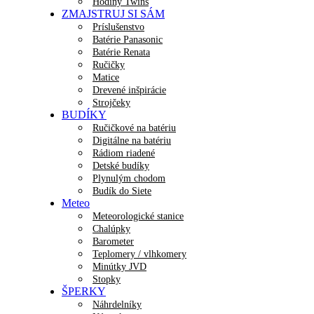
Hodiny Twins
ZMAJSTRUJ SI SÁM
Príslušenstvo
Batérie Panasonic
Batérie Renata
Ručičky
Matice
Drevené inšpirácie
Strojčeky
BUDÍKY
Ručičkové na batériu
Digitálne na batériu
Rádiom riadené
Detské budíky
Plynulým chodom
Budík do Siete
Meteo
Meteorologické stanice
Chalúpky
Barometer
Teplomery / vlhkomery
Minútky JVD
Stopky
ŠPERKY
Náhrdelníky