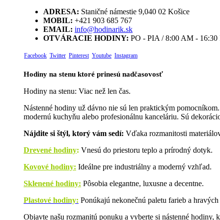
ADRESA:
Staničné námestie 9,040 02 Košice
MOBIL:
+421 903 685 767
EMAIL:
info@hodinarik.sk
OTVÁRACIE HODINY:
PO - PIA / 8:00 AM - 16:3
Facebook
Twitter
Pinterest
Youtube
Instagram
Hodiny na stenu ktoré prinesú nadčasovosť
Hodiny na stenu: Viac než len čas.
Nástenné hodiny už dávno nie sú len praktickým pomocníkom. D
modernú kuchyňu alebo profesionálnu kanceláriu. Sú dekorácio
Nájdite si štýl, ktorý vám sedí:
Vďaka rozmanitosti materiálov 
Drevené hodiny
:
Vnesú do priestoru teplo a prírodný dotyk.
Kovové hodiny:
Ideálne pre industriálny a moderný vzhľad.
Sklenené hodiny:
Pôsobia elegantne, luxusne a decentne.
Plastové hodiny:
Ponúkajú nekonečnú paletu farieb a hravých 
Objavte našu rozmanitú ponuku a vyberte si nástenné hodiny, kt