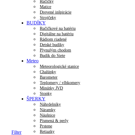
Ručičky
Matice
Drevené inšpirácie
Strojčeky
BUDÍKY
Ručičkové na batériu
Digitálne na batériu
Rádiom riadené
Detské budíky
Plynulým chodom
Budík do Siete
Meteo
Meteorologické stanice
Chalúpky
Barometer
Teplomery / vlhkomery
Minútky JVD
Stopky
ŠPERKY
Náhrdelníky
Náramky
Náušnice
Písmená & perly
Prstene
Retiazky
Filter