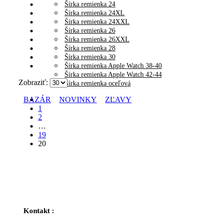
Šírka remienka 24
Šírka remienka 24XL
Šírka remienka 24XXL
Šírka remienka 26
Šírka remienka 26XXL
Šírka remienka 28
Šírka remienka 30
Šírka remienka Apple Watch 38-40
Šírka remienka Apple Watch 42-44
Zobraziť:
Šírka remienka oceľová
BAZÁR
NOVINKY
ZĽAVY
1
2
…
19
20
Kontakt :