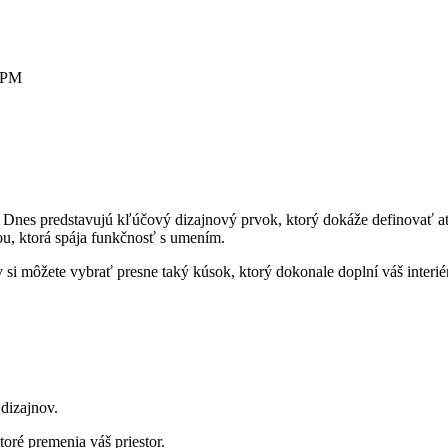
0 PM
nes predstavujú kľúčový dizajnový prvok, ktorý dokáže definovať atmo
u, ktorá spája funkčnosť s umením.
si môžete vybrať presne taký kúsok, ktorý dokonale doplní váš interié
dizajnov.
oré premenia váš priestor.