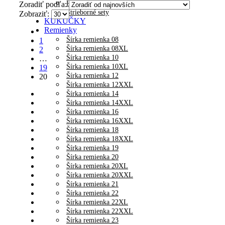
Retiazky na členok
Zoradiť podľa:
Strieborné sety
Zobraziť:
KUKUČKY
Remienky
Šírka remienka 08
1
Šírka remienka 08XL
2
Šírka remienka 10
…
Šírka remienka 10XL
19
Šírka remienka 12
20
Šírka remienka 12XXL
Šírka remienka 14
Šírka remienka 14XXL
Šírka remienka 16
Šírka remienka 16XXL
Šírka remienka 18
Šírka remienka 18XXL
Šírka remienka 19
Šírka remienka 20
Šírka remienka 20XL
Šírka remienka 20XXL
Šírka remienka 21
Šírka remienka 22
Šírka remienka 22XL
Šírka remienka 22XXL
Šírka remienka 23