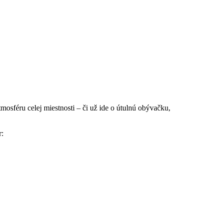
sféru celej miestnosti – či už ide o útulnú obývačku,
r: