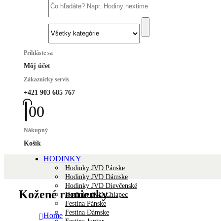
Prihláste sa
Môj účet
Zákaznícky servis
+421 903 685 767
0
0
Nákupný
Košík
HODINKY
Hodinky JVD Pánske
Hodinky JVD Dámske
Hodinky JVD Dievčenské
Kožené remienky
Hodinky JVD Chlapec
Festina Pánske
Festina Dámske
Home