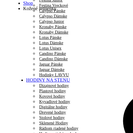
Festina Junior
Shop
Festina Vreckové
Kožené remienky
Calypso Pánske
Calypso Dámske
Calypso Junior
Kronaby Pánske
Kronaby Dámske
Lotus Pánske
Lotus Dámske
Lotus Unisex
Candino Pánske
Candino Dámske
Jaguar Pánske
Jaguar Dámske
Hodinky LAVVU
HODINY NA STENU
Dizajnové hodiny
Plastové hodiny
Kovové hodiny
Kyvadlové hodiny
Digitálne hodiny
Drevené hodiny
Stolové hodiny
Sklenené Hodiny
Rádiom riadené hodiny