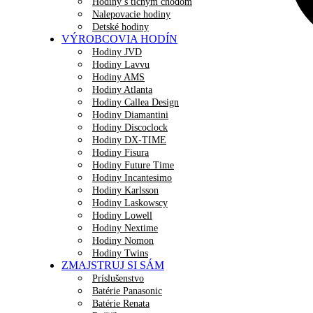
Hodiny s tichým chodom
Nalepovacie hodiny
Detské hodiny
VÝROBCOVIA HODÍN
Hodiny JVD
Hodiny Lavvu
Hodiny AMS
Hodiny Atlanta
Hodiny Callea Design
Hodiny Diamantini
Hodiny Discoclock
Hodiny DX-TIME
Hodiny Fisura
Hodiny Future Time
Hodiny Incantesimo
Hodiny Karlsson
Hodiny Laskowscy
Hodiny Lowell
Hodiny Nextime
Hodiny Nomon
Hodiny Twins
ZMAJSTRUJ SI SÁM
Príslušenstvo
Batérie Panasonic
Batérie Renata