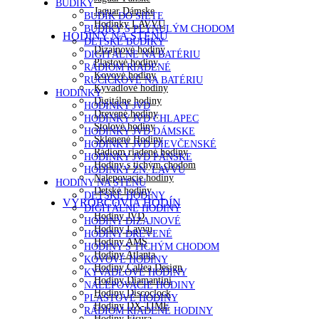
BUDÍKY
Jaguar Dámske
BUDÍK DO SIETE
Hodinky LAVVU
BUDÍKY S PLYNULÝM CHODOM
HODINY NA STENU
DETSKÉ BUDÍKY
Dizajnové hodiny
DIGITÁLNE NA BATÉRIU
Plastové hodiny
RÁDIOM RIADENÉ
Kovové hodiny
RUČIČKOVÉ NA BATÉRIU
Kyvadlové hodiny
HODINKY
Digitálne hodiny
HODINKY JVD
Drevené hodiny
HODINKY JVD CHLAPEC
Stolové hodiny
HODINKY JVD DÁMSKE
Sklenené Hodiny
HODINKY JVD DIEVČENSKÉ
Rádiom riadené hodiny
HODINKY JVD PÁNSKE
Hodiny s tichým chodom
HODINKY ZN. LAVVU
Nalepovacie hodiny
HODINY NA STENU
Detské hodiny
DETSKÉ HODINY
VÝROBCOVIA HODÍN
DIGITÁLNE HODINY
Hodiny JVD
HODINY DIZAJNOVÉ
Hodiny Lavvu
HODINY DREVENÉ
Hodiny AMS
HODINY S TICHÝM CHODOM
Hodiny Atlanta
KOVOVÉ HODINY
Hodiny Callea Design
KYVADLOVÉ HODINY
Hodiny Diamantini
NALEPOVACIE HODINY
Hodiny Discoclock
PLASTOVÉ HODINY
Hodiny DX-TIME
RÁDIOM RIADENÉ HODINY
Hodiny Fisura