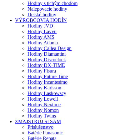
Hodiny s tichým chodom
Nalepovacie hodiny
Detské hodiny
VÝROBCOVIA HODÍN
Hodiny JVD
Hodiny Lavvu
Hodiny AMS
Hodiny Atlanta
Hodiny Callea Design
Hodiny Diamantini
Hodiny Discoclock
Hodiny DX-TIME
Hodiny Fisura
Hodiny Future Time
Hodiny Incantesimo
Hodiny Karlsson
Hodiny Laskowscy
Hodiny Lowell
Hodiny Nextime
Hodiny Nomon
Hodiny Twins
ZMAJSTRUJ SI SÁM
Príslušenstvo
Batérie Panasonic
Batérie Renata