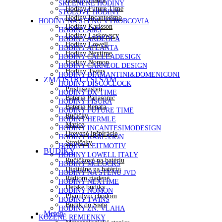
SKLENENÉ HODINY
Hodiny Future Time
STOLOVÉ HODINY
Hodiny Incantesimo
HODINY NA STENU VÝROBCOVIA
Hodiny Karlsson
HODINY AMS
Hodiny Laskowscy
HODINY ARDEOLA
Hodiny Lowell
HODINY ATLANTA
Hodiny Nextime
HODINY CALLEADESIGN
Hodiny Nomon
HODINY CARNEOL DESIGN
Hodiny Twins
HODINY DIAMANTINI&DOMENICONI
ZMAJSTRUJ SI SÁM
HODINY DISCOCLOCK
Príslušenstvo
HODINY DX-TIME
Batérie Panasonic
HODINY FISURA
Batérie Renata
HODINY FUTURE TIME
Ručičky
HODINY HERMLE
Matice
HODINY INCANTESIMODESIGN
Drevené inšpirácie
HODINY KARLSSON
Strojčeky
HODINY LEITMOTIV
BUDÍKY
HODINY LOWELL ITALY
Ručičkové na batériu
HODINY MCLOCKS
Digitálne na batériu
HODINY NA STENU JVD
Rádiom riadené
HODINY NEXTIME
Detské budíky
HODINY NOMON
Plynulým chodom
HODINY TWINS
Budík do Siete
HODINY ZN. VLAHA
Meteo
KOŽENÉ REMIENKY