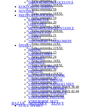
Šírka remienka 16
ŠÍRKA REMIENKA OCEĽOVÁ
Šírka remienka 16XXL
KUKUČKOVÉ HODINY
Šírka remienka 18
NOVINKY
Šírka remienka 18XXL
PREDPOVEĎ POČASIA
Šírka remienka 19
BAROMETER
Šírka remienka 20
CHALÚPKY
Šírka remienka 20XL
METEOROLOGICKÉ STANICE
Šírka remienka 20XXL
MINÚTKY JVD
Šírka remienka 21
STOPKY
Šírka remienka 22
TEPLOMERY / VLHKOMERY
Šírka remienka 22XL
ŠPERKY
Šírka remienka 22XXL
BROŠNE
Šírka remienka 23
NÁHRDELNÍKY
Šírka remienka 24
NÁRAMKY
Šírka remienka 24XL
NÁUŠNICE
Šírka remienka 24XXL
PÍSMENÁ & PERLY
Šírka remienka 26
PRSTENE
Šírka remienka 26XXL
RETIAZKY NA ČLENOK
Šírka remienka 28
STRIEBORNÉ BROŠNE
Šírka remienka 30
STRIEBORNÉ NÁHRDELNÍKY
Šírka remienka Apple Watch 38-40
STRIEBORNÉ NÁRAMKY
Šírka remienka Apple Watch 42-44
STRIEBORNÉ NÁUŠNICE
Šírka remienka oceľová
STRIEBORNÉ PRSTENE
STRIEBORNÉ SETY
BAZÁR
NOVINKY
ZĽAVY
ZLATÉ ŠPERKY