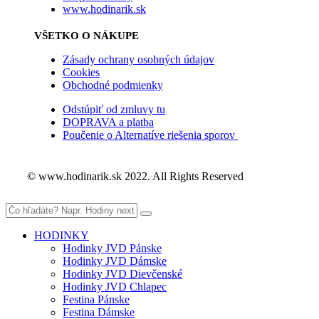
www.hodinarik.sk
VŠETKO O NÁKUPE
Zásady ochrany osobných údajov
Cookies
Obchodné podmienky
Odstúpiť od zmluvy tu
DOPRAVA a platba
Poučenie o Alternatíve riešenia sporov
© www.hodinarik.sk 2022. All Rights Reserved
HODINKY
Hodinky JVD Pánske
Hodinky JVD Dámske
Hodinky JVD Dievčenské
Hodinky JVD Chlapec
Festina Pánske
Festina Dámske