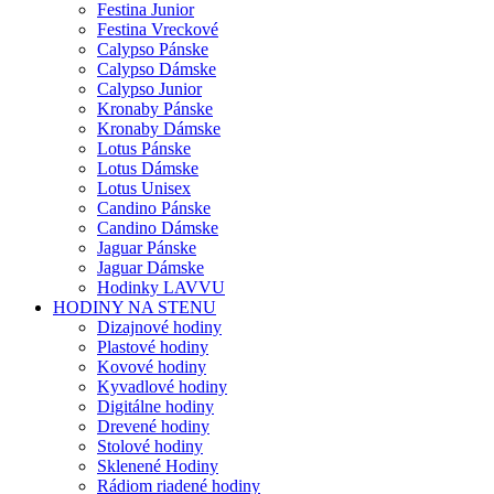
Festina Junior
Festina Vreckové
Calypso Pánske
Calypso Dámske
Calypso Junior
Kronaby Pánske
Kronaby Dámske
Lotus Pánske
Lotus Dámske
Lotus Unisex
Candino Pánske
Candino Dámske
Jaguar Pánske
Jaguar Dámske
Hodinky LAVVU
HODINY NA STENU
Dizajnové hodiny
Plastové hodiny
Kovové hodiny
Kyvadlové hodiny
Digitálne hodiny
Drevené hodiny
Stolové hodiny
Sklenené Hodiny
Rádiom riadené hodiny