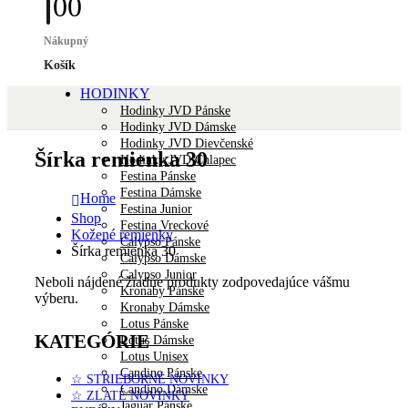
0
0
Nákupný
Košík
HODINKY
Hodinky JVD Pánske
Hodinky JVD Dámske
Hodinky JVD Dievčenské
Šírka remienka 30
Hodinky JVD Chlapec
Festina Pánske
Festina Dámske
Home
Festina Junior
Shop
Festina Vreckové
Kožené remienky
Calypso Pánske
Šírka remienka 30
Calypso Dámske
Calypso Junior
Neboli nájdené žiadne produkty zodpovedajúce vášmu
Kronaby Pánske
výberu.
Kronaby Dámske
Lotus Pánske
KATEGÓRIE
Lotus Dámske
Lotus Unisex
Candino Pánske
☆ STRIEBORNÉ NOVINKY
Candino Dámske
☆ ZLATÉ NOVINKY
Jaguar Pánske