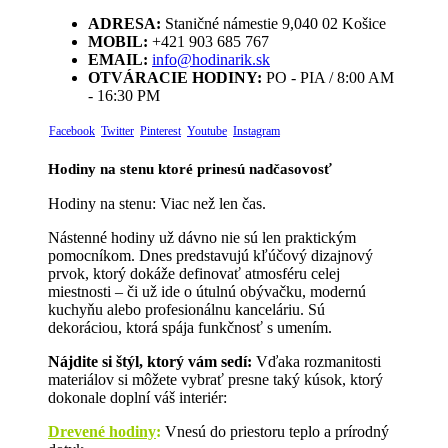
ADRESA:
Staničné námestie 9,040 02 Košice
MOBIL:
+421 903 685 767
EMAIL:
info@hodinarik.sk
OTVÁRACIE HODINY:
PO - PIA / 8:00 AM
- 16:30 PM
Facebook
Twitter
Pinterest
Youtube
Instagram
Hodiny na stenu ktoré prinesú nadčasovosť
Hodiny na stenu: Viac než len čas.
Nástenné hodiny už dávno nie sú len praktickým
pomocníkom. Dnes predstavujú kľúčový dizajnový
prvok, ktorý dokáže definovať atmosféru celej
miestnosti – či už ide o útulnú obývačku, modernú
kuchyňu alebo profesionálnu kanceláriu. Sú
dekoráciou, ktorá spája funkčnosť s umením.
Nájdite si štýl, ktorý vám sedí:
Vďaka rozmanitosti
materiálov si môžete vybrať presne taký kúsok, ktorý
dokonale doplní váš interiér:
Drevené hodiny
:
Vnesú do priestoru teplo a prírodný