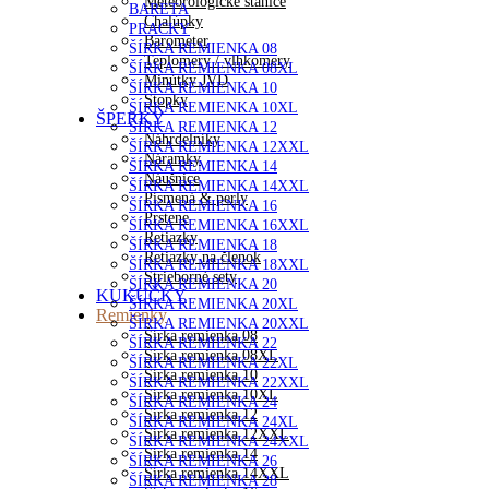
Meteorologické stanice
BARETA
Chalúpky
PRACKY
Barometer
ŠÍRKA REMIENKA 08
Teplomery / vlhkomery
ŠÍRKA REMIENKA 08XL
Minútky JVD
ŠÍRKA REMIENKA 10
Stopky
ŠÍRKA REMIENKA 10XL
ŠPERKY
ŠÍRKA REMIENKA 12
Náhrdelníky
ŠÍRKA REMIENKA 12XXL
Náramky
ŠÍRKA REMIENKA 14
Náušnice
ŠÍRKA REMIENKA 14XXL
Písmená & perly
ŠÍRKA REMIENKA 16
Prstene
ŠÍRKA REMIENKA 16XXL
Retiazky
ŠÍRKA REMIENKA 18
Retiazky na členok
ŠÍRKA REMIENKA 18XXL
Strieborné sety
ŠÍRKA REMIENKA 20
KUKUČKY
ŠÍRKA REMIENKA 20XL
Remienky
ŠÍRKA REMIENKA 20XXL
Šírka remienka 08
ŠÍRKA REMIENKA 22
Šírka remienka 08XL
ŠÍRKA REMIENKA 22XL
Šírka remienka 10
ŠÍRKA REMIENKA 22XXL
Šírka remienka 10XL
ŠÍRKA REMIENKA 24
Šírka remienka 12
ŠÍRKA REMIENKA 24XL
Šírka remienka 12XXL
ŠÍRKA REMIENKA 24XXL
Šírka remienka 14
ŠÍRKA REMIENKA 26
Šírka remienka 14XXL
ŠÍRKA REMIENKA 28