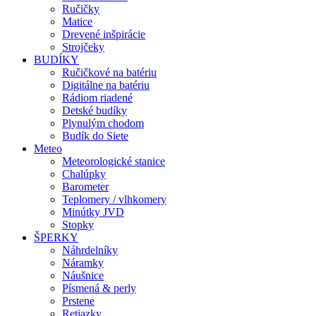
Ručičky
Matice
Drevené inšpirácie
Strojčeky
BUDÍKY
Ručičkové na batériu
Digitálne na batériu
Rádiom riadené
Detské budíky
Plynulým chodom
Budík do Siete
Meteo
Meteorologické stanice
Chalúpky
Barometer
Teplomery / vlhkomery
Minútky JVD
Stopky
ŠPERKY
Náhrdelníky
Náramky
Náušnice
Písmená & perly
Prstene
Retiazky