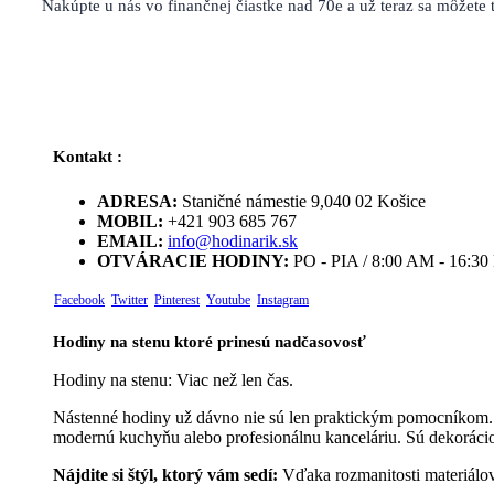
Nakúpte u nás vo finančnej čiastke nad 70e a už teraz sa môžet
Kontakt :
ADRESA:
Staničné námestie 9,040 02 Košice
MOBIL:
+421 903 685 767
EMAIL:
info@hodinarik.sk
OTVÁRACIE HODINY:
PO - PIA / 8:00 AM - 16:3
Facebook
Twitter
Pinterest
Youtube
Instagram
Hodiny na stenu ktoré prinesú nadčasovosť
Hodiny na stenu: Viac než len čas.
Nástenné hodiny už dávno nie sú len praktickým pomocníkom. D
modernú kuchyňu alebo profesionálnu kanceláriu. Sú dekorácio
Nájdite si štýl, ktorý vám sedí:
Vďaka rozmanitosti materiálov 