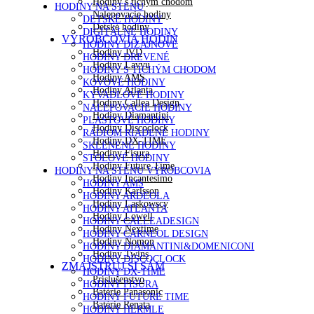
Hodiny s tichým chodom
HODINY NA STENU
Nalepovacie hodiny
DETSKÉ HODINY
Detské hodiny
DIGITÁLNE HODINY
VÝROBCOVIA HODÍN
HODINY DIZAJNOVÉ
Hodiny JVD
HODINY DREVENÉ
Hodiny Lavvu
HODINY S TICHÝM CHODOM
Hodiny AMS
KOVOVÉ HODINY
Hodiny Atlanta
KYVADLOVÉ HODINY
Hodiny Callea Design
NALEPOVACIE HODINY
Hodiny Diamantini
PLASTOVÉ HODINY
Hodiny Discoclock
RÁDIOM RIADENÉ HODINY
Hodiny DX-TIME
SKLENENÉ HODINY
Hodiny Fisura
STOLOVÉ HODINY
Hodiny Future Time
HODINY NA STENU VÝROBCOVIA
Hodiny Incantesimo
HODINY AMS
Hodiny Karlsson
HODINY ARDEOLA
Hodiny Laskowscy
HODINY ATLANTA
Hodiny Lowell
HODINY CALLEADESIGN
Hodiny Nextime
HODINY CARNEOL DESIGN
Hodiny Nomon
HODINY DIAMANTINI&DOMENICONI
Hodiny Twins
HODINY DISCOCLOCK
ZMAJSTRUJ SI SÁM
HODINY DX-TIME
Príslušenstvo
HODINY FISURA
Batérie Panasonic
HODINY FUTURE TIME
Batérie Renata
HODINY HERMLE