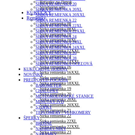
Retiazky na členok
ŠÍRKA REMIENKA 20
Strieborné sety
ŠÍRKA REMIENKA 20XL
KUKUČKY
ŠÍRKA REMIENKA 20XXL
Remienky
ŠÍRKA REMIENKA 22
Šírka remienka 08
ŠÍRKA REMIENKA 22XL
Šírka remienka 08XL
ŠÍRKA REMIENKA 22XXL
Šírka remienka 10
ŠÍRKA REMIENKA 24
Šírka remienka 10XL
ŠÍRKA REMIENKA 24XL
Šírka remienka 12
ŠÍRKA REMIENKA 24XXL
Šírka remienka 12XXL
ŠÍRKA REMIENKA 26
Šírka remienka 14
ŠÍRKA REMIENKA 28
Šírka remienka 14XXL
ŠÍRKA REMIENKA OCEĽOVÁ
Šírka remienka 16
KUKUČKOVÉ HODINY
Šírka remienka 16XXL
NOVINKY
Šírka remienka 18
PREDPOVEĎ POČASIA
Šírka remienka 18XXL
BAROMETER
Šírka remienka 19
CHALÚPKY
Šírka remienka 20
METEOROLOGICKÉ STANICE
Šírka remienka 20XL
MINÚTKY JVD
Šírka remienka 20XXL
STOPKY
Šírka remienka 21
TEPLOMERY / VLHKOMERY
Šírka remienka 22
ŠPERKY
Šírka remienka 22XL
BROŠNE
Šírka remienka 22XXL
NÁHRDELNÍKY
Šírka remienka 23
NÁRAMKY