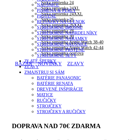
Šírka remienka 24
NÁUŠNICE
Šírka remienka 24XL
PÍSMENÁ & PERLY
Šírka remienka 24XXL
PRSTENE
Šírka remienka 26
RETIAZKY NA ČLENOK
Šírka remienka 26XXL
STRIEBORNÉ BROŠNE
Šírka remienka 28
STRIEBORNÉ NÁHRDELNÍKY
Šírka remienka 30
STRIEBORNÉ NÁRAMKY
Šírka remienka Apple Watch 38-40
STRIEBORNÉ NÁUŠNICE
Šírka remienka Apple Watch 42-44
STRIEBORNÉ PRSTENE
Šírka remienka oceľová
STRIEBORNÉ SETY
ZLATÉ ŠPERKY
BAZÁR
NOVINKY
ZĽAVY
ZĽAVY
ZMAJSTRUJ SI SÁM
BATÉRIE PANASONIC
BATÉRIE RENATA
DREVENÉ INŠPIRÁCIE
MATICE
RUČIČKY
STROJČEKY
STROJČEKY A RUČIČKY
DOPRAVA NAD 70€ ZDARMA