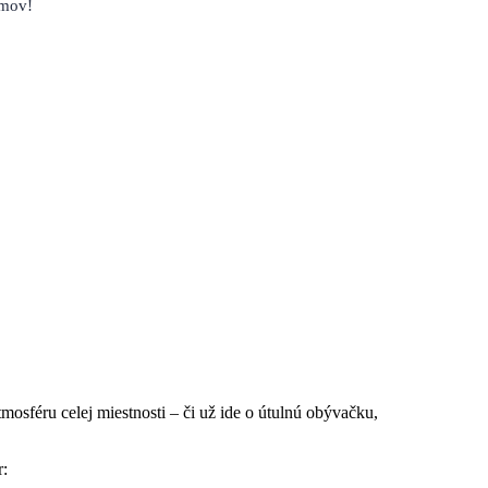
omov!
sféru celej miestnosti – či už ide o útulnú obývačku,
r: