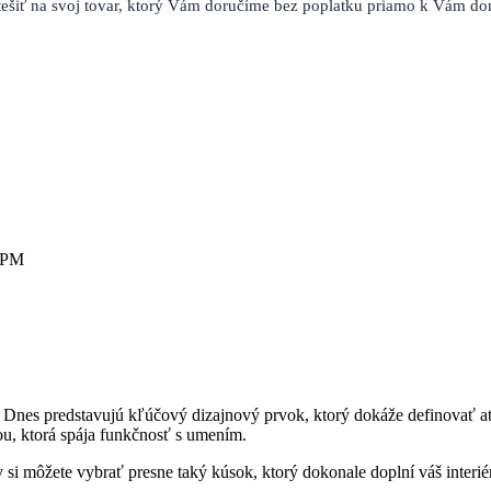
e tešiť na svoj tovar, ktorý Vám doručíme bez poplatku priamo k Vám d
0 PM
nes predstavujú kľúčový dizajnový prvok, ktorý dokáže definovať atmo
u, ktorá spája funkčnosť s umením.
si môžete vybrať presne taký kúsok, ktorý dokonale doplní váš interié