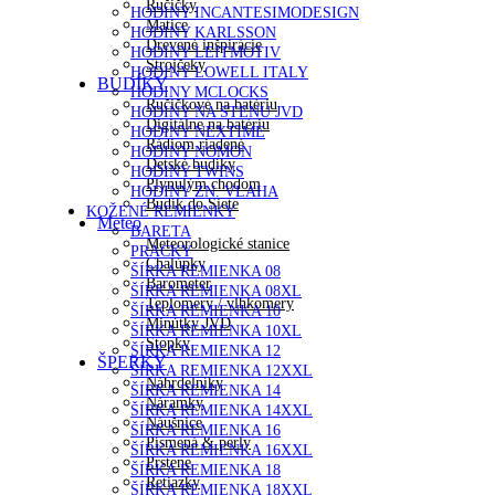
Ručičky
HODINY INCANTESIMODESIGN
Matice
HODINY KARLSSON
Drevené inšpirácie
HODINY LEITMOTIV
Strojčeky
HODINY LOWELL ITALY
BUDÍKY
HODINY MCLOCKS
Ručičkové na batériu
HODINY NA STENU JVD
Digitálne na batériu
HODINY NEXTIME
Rádiom riadené
HODINY NOMON
Detské budíky
HODINY TWINS
Plynulým chodom
HODINY ZN. VLAHA
Budík do Siete
KOŽENÉ REMIENKY
Meteo
BARETA
Meteorologické stanice
PRACKY
Chalúpky
ŠÍRKA REMIENKA 08
Barometer
ŠÍRKA REMIENKA 08XL
Teplomery / vlhkomery
ŠÍRKA REMIENKA 10
Minútky JVD
ŠÍRKA REMIENKA 10XL
Stopky
ŠÍRKA REMIENKA 12
ŠPERKY
ŠÍRKA REMIENKA 12XXL
Náhrdelníky
ŠÍRKA REMIENKA 14
Náramky
ŠÍRKA REMIENKA 14XXL
Náušnice
ŠÍRKA REMIENKA 16
Písmená & perly
ŠÍRKA REMIENKA 16XXL
Prstene
ŠÍRKA REMIENKA 18
Retiazky
ŠÍRKA REMIENKA 18XXL