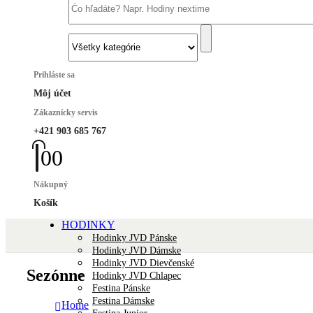
Prihláste sa
Môj účet
Zákaznícky servis
+421 903 685 767
0
0
Nákupný
Košík
HODINKY
Hodinky JVD Pánske
Hodinky JVD Dámske
Hodinky JVD Dievčenské
Sezónne
Hodinky JVD Chlapec
Festina Pánske
Festina Dámske
Home