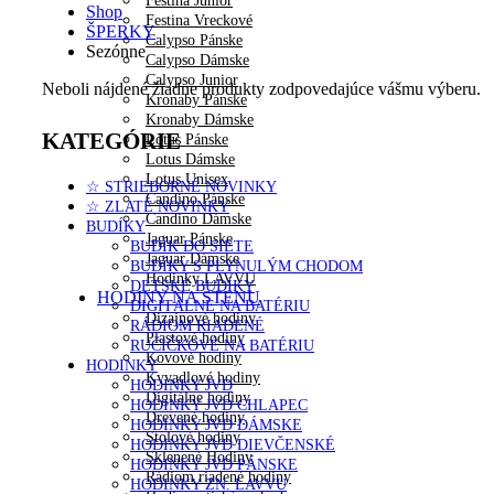
Festina Junior
Shop
Festina Vreckové
ŠPERKY
Calypso Pánske
Sezónne
Calypso Dámske
Calypso Junior
Neboli nájdené žiadne produkty zodpovedajúce vášmu výberu.
Kronaby Pánske
Kronaby Dámske
KATEGÓRIE
Lotus Pánske
Lotus Dámske
Lotus Unisex
☆ STRIEBORNÉ NOVINKY
Candino Pánske
☆ ZLATÉ NOVINKY
Candino Dámske
BUDÍKY
Jaguar Pánske
BUDÍK DO SIETE
Jaguar Dámske
BUDÍKY S PLYNULÝM CHODOM
Hodinky LAVVU
DETSKÉ BUDÍKY
HODINY NA STENU
DIGITÁLNE NA BATÉRIU
Dizajnové hodiny
RÁDIOM RIADENÉ
Plastové hodiny
RUČIČKOVÉ NA BATÉRIU
Kovové hodiny
HODINKY
Kyvadlové hodiny
HODINKY JVD
Digitálne hodiny
HODINKY JVD CHLAPEC
Drevené hodiny
HODINKY JVD DÁMSKE
Stolové hodiny
HODINKY JVD DIEVČENSKÉ
Sklenené Hodiny
HODINKY JVD PÁNSKE
Rádiom riadené hodiny
HODINKY ZN. LAVVU