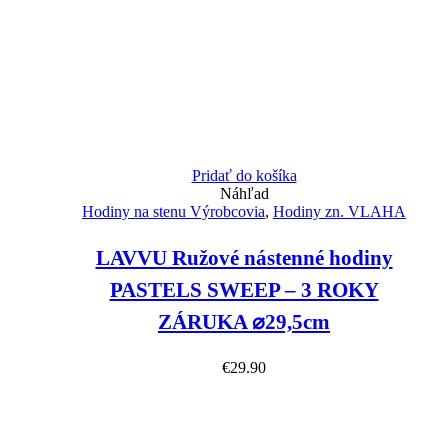
Pridať do košíka
Náhľad
Hodiny na stenu Výrobcovia
,
Hodiny zn. VLAHA
LAVVU Ružové nástenné hodiny
PASTELS SWEEP – 3 ROKY
ZÁRUKA ⌀29,5cm
€
29.90