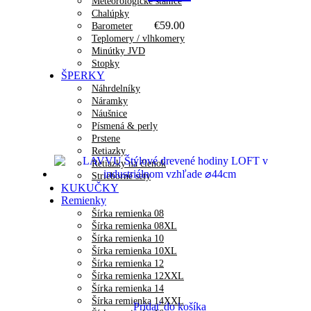
Meteorologické stanice
Chalúpky
€
59.00
Barometer
Teplomery / vlhkomery
Minútky JVD
Stopky
ŠPERKY
Náhrdelníky
Náramky
Náušnice
Písmená & perly
Prstene
Retiazky
Retiazky na členok
Strieborné sety
KUKUČKY
Remienky
Šírka remienka 08
Šírka remienka 08XL
Šírka remienka 10
Šírka remienka 10XL
Šírka remienka 12
Šírka remienka 12XXL
Šírka remienka 14
Šírka remienka 14XXL
Pridať do košíka