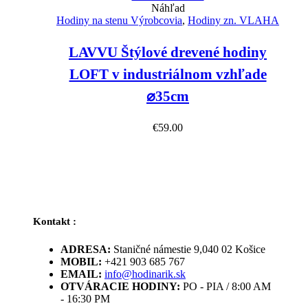
Náhľad
Hodiny na stenu Výrobcovia
,
Hodiny zn. VLAHA
LAVVU Štýlové drevené hodiny
LOFT v industriálnom vzhľade
⌀35cm
€
59.00
Kontakt :
ADRESA:
Staničné námestie 9,040 02 Košice
MOBIL:
+421 903 685 767
EMAIL:
info@hodinarik.sk
OTVÁRACIE HODINY:
PO - PIA / 8:00 AM
- 16:30 PM