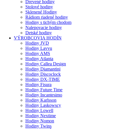
Drevené hodiny
Stolové hodiny
Sklenené Hodiny
Rádiom riadené hodiny
Hodiny s tichým chodom
Nalepovacie hodiny
Detské hodiny
VÝROBCOVIA HODÍN
Hodiny JVD
Hodiny Lavvu
Hodiny AMS
Hodiny Atlanta
Hodiny Callea Design
Hodiny Diamantini
Hodiny Discoclock
Hodiny DX-TIME
Hodiny Fisura
Hodiny Future Time
Hodiny Incantesimo
Hodiny Karlsson
Hodiny Laskowscy
Hodiny Lowell
Hodiny Nextime
Hodiny Nomon
Hodiny Twins