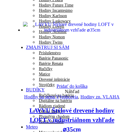
Hodiny Future Time
Hodiny Incantesimo
Hodiny Karlsson
Hodiny Laskowscy
Hodiny Lowell
Hodiny Nextime
Hodiny Nomon
Hodiny Twins
ZMAJSTRUJ SI SÁM
Príslušenstvo
Batérie Panasonic
Batérie Renata
Ručičky
Matice
Drevené inšpirácie
Strojčeky
Pridať do košíka
BUDÍKY
Náhľad
Ručičkové na batériu
Hodiny na stenu Výrobcovia
,
Hodiny zn. VLAHA
Digitálne na batériu
Rádiom riadené
LAVVU Štýlové drevené hodiny
Detské budíky
Plynulým chodom
LOFT v industriálnom vzhľade
Budík do Siete
Meteo
⌀35cm