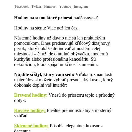
Facebook
Twitter
Pinterest
Youtube
Instagram
Hodiny na stenu ktoré prinesú nadčasovosť
Hodiny na stenu: Viac než len čas.
Nástenné hodiny už dávno nie sú len praktickým
pomocníkom. Dnes predstavujú kľúčový dizajnový
prvok, ktorý dokáže definovať atmosféru celej
miestnosti – či už ide o útulnú obývačku, modernú
kuchyňu alebo profesionálnu kanceláriu. Sú
dekoráciou, ktorá spája funkčnosť s umením.
Nájdite si štýl, ktorý vám sedí:
Vďaka rozmanitosti
materiálov si môžete vybrať presne taký kúsok, ktorý
dokonale doplní váš interiér:
Drevené hodiny
:
Vnesú do priestoru teplo a prírodný
dotyk.
Kovové hodiny:
Ideálne pre industriálny a moderný
vzhľad.
Sklenené hodiny:
Pôsobia elegantne, luxusne a
decentne.