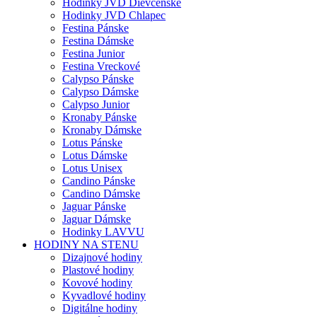
Hodinky JVD Dievčenské
Hodinky JVD Chlapec
Festina Pánske
Festina Dámske
Festina Junior
Festina Vreckové
Calypso Pánske
Calypso Dámske
Calypso Junior
Kronaby Pánske
Kronaby Dámske
Lotus Pánske
Lotus Dámske
Lotus Unisex
Candino Pánske
Candino Dámske
Jaguar Pánske
Jaguar Dámske
Hodinky LAVVU
HODINY NA STENU
Dizajnové hodiny
Plastové hodiny
Kovové hodiny
Kyvadlové hodiny
Digitálne hodiny