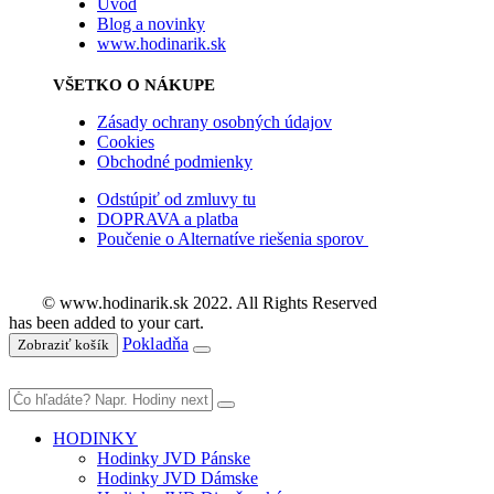
Úvod
Blog a novinky
www.hodinarik.sk
VŠETKO O NÁKUPE
Zásady ochrany osobných údajov
Cookies
Obchodné podmienky
Odstúpiť od zmluvy tu
DOPRAVA a platba
Poučenie o Alternatíve riešenia sporov
© www.hodinarik.sk 2022. All Rights Reserved
has been added to your cart.
Pokladňa
Zobraziť košík
HODINKY
Hodinky JVD Pánske
Hodinky JVD Dámske