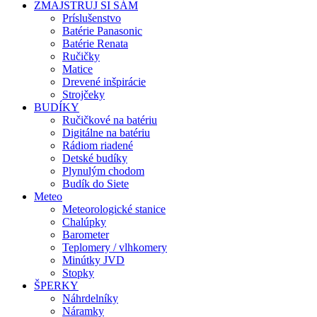
ZMAJSTRUJ SI SÁM
Príslušenstvo
Batérie Panasonic
Batérie Renata
Ručičky
Matice
Drevené inšpirácie
Strojčeky
BUDÍKY
Ručičkové na batériu
Digitálne na batériu
Rádiom riadené
Detské budíky
Plynulým chodom
Budík do Siete
Meteo
Meteorologické stanice
Chalúpky
Barometer
Teplomery / vlhkomery
Minútky JVD
Stopky
ŠPERKY
Náhrdelníky
Náramky