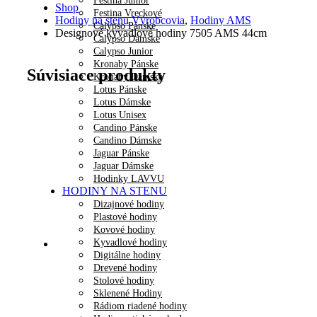
Festina Junior
Shop
Festina Vreckové
Hodiny na stenu Výrobcovia
,
Hodiny AMS
Calypso Pánske
Designové kyvadlové hodiny 7505 AMS 44cm
Calypso Dámske
Calypso Junior
Kronaby Pánske
Súvisiace produkty
Kronaby Dámske
Lotus Pánske
Lotus Dámske
Lotus Unisex
Candino Pánske
Candino Dámske
Jaguar Pánske
Jaguar Dámske
Hodinky LAVVU
HODINY NA STENU
Dizajnové hodiny
Plastové hodiny
Kovové hodiny
Kyvadlové hodiny
Digitálne hodiny
Drevené hodiny
Stolové hodiny
Sklenené Hodiny
Rádiom riadené hodiny