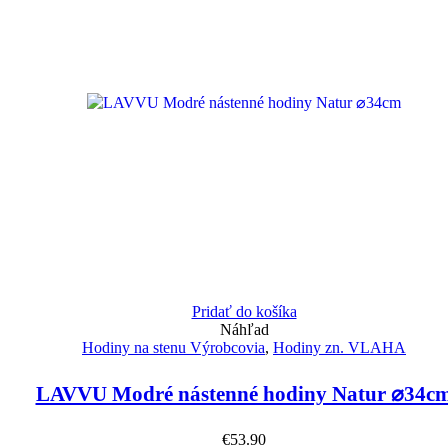
Pridať do košíka
Náhľad
Hodiny na stenu Výrobcovia
,
Hodiny zn. VLAHA
LAVVU Modré nástenné hodiny Natur ⌀34c
€
53.90