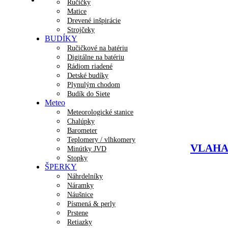
Ručičky
Matice
Drevené inšpirácie
Strojčeky
BUDÍKY
Ručičkové na batériu
Digitálne na batériu
Rádiom riadené
Detské budíky
Plynulým chodom
Budík do Siete
Meteo
Meteorologické stanice
Chalúpky
Barometer
Teplomery / vlhkomery
VLAHA D
Minútky JVD
Stopky
ŠPERKY
Náhrdelníky
Náramky
Náušnice
Písmená & perly
Prstene
Retiazky