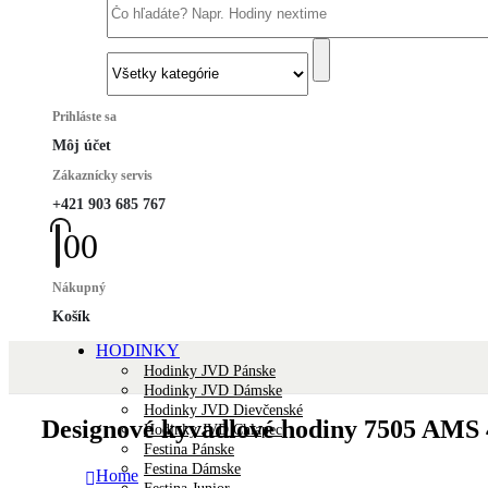
Prihláste sa
Môj účet
Zákaznícky servis
+421 903 685 767
0
0
Nákupný
Košík
HODINKY
Hodinky JVD Pánske
Hodinky JVD Dámske
Hodinky JVD Dievčenské
Designové kyvadlové hodiny 7505 AMS
Hodinky JVD Chlapec
Festina Pánske
Festina Dámske
Home