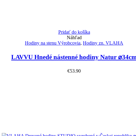
Pridať do košíka
Náhľad
Hodiny na stenu Výrobcovia
,
Hodiny zn. VLAHA
LAVVU Hnedé nástenné hodiny Natur ⌀34c
€
53.90