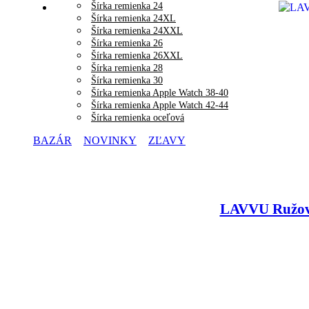
Šírka remienka 24
Šírka remienka 24XL
Šírka remienka 24XXL
Šírka remienka 26
Šírka remienka 26XXL
Šírka remienka 28
Šírka remienka 30
Šírka remienka Apple Watch 38-40
Šírka remienka Apple Watch 42-44
Šírka remienka oceľová
BAZÁR
NOVINKY
ZĽAVY
LAVVU Ružov