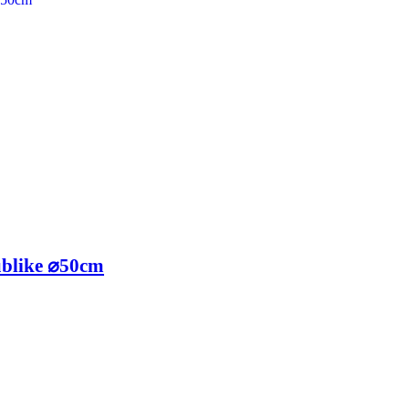
blike ⌀50cm