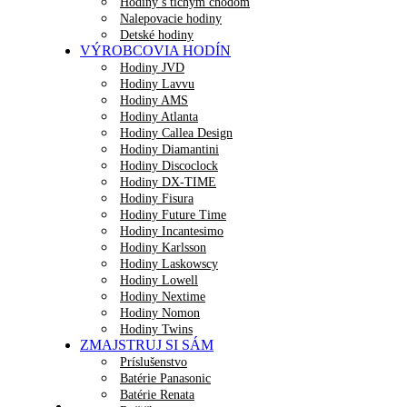
Hodiny s tichým chodom
Nalepovacie hodiny
Detské hodiny
VÝROBCOVIA HODÍN
Hodiny JVD
Hodiny Lavvu
Hodiny AMS
Hodiny Atlanta
Hodiny Callea Design
Hodiny Diamantini
Hodiny Discoclock
Hodiny DX-TIME
Hodiny Fisura
Hodiny Future Time
Hodiny Incantesimo
Hodiny Karlsson
Hodiny Laskowscy
Hodiny Lowell
Hodiny Nextime
Hodiny Nomon
Hodiny Twins
ZMAJSTRUJ SI SÁM
Príslušenstvo
Batérie Panasonic
Batérie Renata