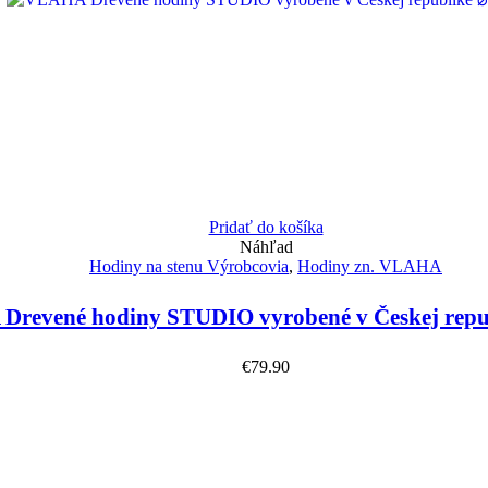
Pridať do košíka
Náhľad
Hodiny na stenu Výrobcovia
,
Hodiny zn. VLAHA
revené hodiny STUDIO vyrobené v Českej repu
€
79.90