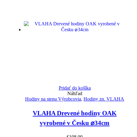
Pridať do košíka
Náhľad
Hodiny na stenu Výrobcovia
,
Hodiny zn. VLAHA
VLAHA Drevené hodiny OAK
vyrobené v Česku ⌀34cm
€
108.00