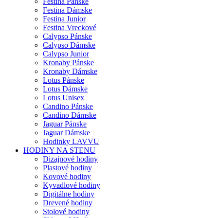
Festina Pánske
Festina Dámske
Festina Junior
Festina Vreckové
Calypso Pánske
Calypso Dámske
Calypso Junior
Kronaby Pánske
Kronaby Dámske
Lotus Pánske
Lotus Dámske
Lotus Unisex
Candino Pánske
Candino Dámske
Jaguar Pánske
Jaguar Dámske
Hodinky LAVVU
HODINY NA STENU
Dizajnové hodiny
Plastové hodiny
Kovové hodiny
Kyvadlové hodiny
Digitálne hodiny
Drevené hodiny
Stolové hodiny