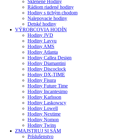
Sklenené Hodiny
Rádiom riadené hodiny
Hodiny s tichým chodom
Nalepovacie hodiny
Detské hodiny
VÝROBCOVIA HODÍN
Hodiny JVD
Hodiny Lavvu
Hodiny AMS
Hodiny Atlanta
Hodiny Callea Design
Hodiny Diamantini
Hodiny Discoclock
Hodiny DX-TIME
Hodiny Fisura
Hodiny Future Time
Hodiny Incantesimo
Hodiny Karlsson
Hodiny Laskowscy
Hodiny Lowell
Hodiny Nextime
Hodiny Nomon
Hodiny Twins
ZMAJSTRUJ SI SÁM
Príslušenstvo