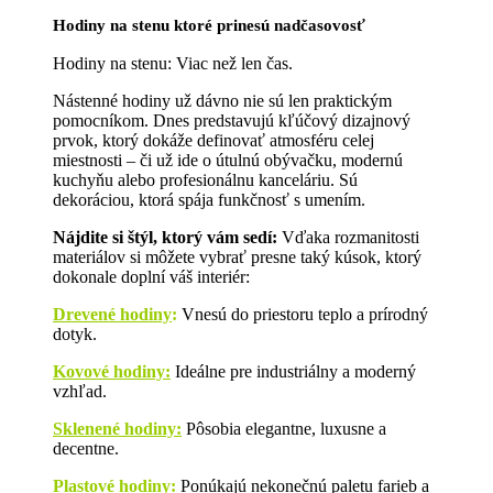
Hodiny na stenu ktoré prinesú nadčasovosť
Hodiny na stenu: Viac než len čas.
Nástenné hodiny už dávno nie sú len praktickým
pomocníkom. Dnes predstavujú kľúčový dizajnový
prvok, ktorý dokáže definovať atmosféru celej
miestnosti – či už ide o útulnú obývačku, modernú
kuchyňu alebo profesionálnu kanceláriu. Sú
dekoráciou, ktorá spája funkčnosť s umením.
Nájdite si štýl, ktorý vám sedí:
Vďaka rozmanitosti
materiálov si môžete vybrať presne taký kúsok, ktorý
dokonale doplní váš interiér:
Drevené hodiny
:
Vnesú do priestoru teplo a prírodný
dotyk.
Kovové hodiny:
Ideálne pre industriálny a moderný
vzhľad.
Sklenené hodiny:
Pôsobia elegantne, luxusne a
decentne.
Plastové hodiny:
Ponúkajú nekonečnú paletu farieb a