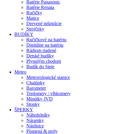
Batérie Panasonic
Batérie Renata
Ručičky
Matice
Drevené inšpirácie
Strojčeky
BUDÍKY
Ručičkové na batériu
Digitálne na batériu
Rádiom riadené
Detské budíky
Plynulým chodom
Budík do Siete
Meteo
Meteorologické stanice
Chalúpky
Barometer
Teplomery / vlhkomery
Minútky JVD
Stopky
ŠPERKY
Náhrdelníky
Náramky
Náušnice
Písmená & perly