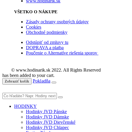
www.hodinarik.sk
VŠETKO O NÁKUPE
Zásady ochrany osobných údajov
Cookies
Obchodné podmienky
Odstúpiť od zmluvy tu
DOPRAVA a platba
Poučenie o Alternatíve riešenia sporov
© www.hodinarik.sk 2022. All Rights Reserved
has been added to your cart.
Pokladňa
Zobraziť košík
HODINKY
Hodinky JVD Pánske
Hodinky JVD Dámske
Hodinky JVD Dievčenské
Hodinky JVD Chlapec