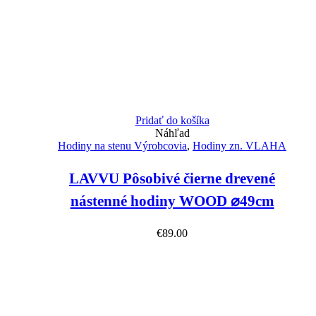
Pridať do košíka
Náhľad
Hodiny na stenu Výrobcovia
,
Hodiny zn. VLAHA
LAVVU Pôsobivé čierne drevené
nástenné hodiny WOOD ⌀49cm
€
89.00