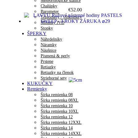
Meteorologické stanice
Chalúpky
€
52.00
Barometer
Teplomery / vlhkomery
Minútky JVD
Stopky
ŠPERKY
Náhrdelníky
Náramky
Náušnice
Písmená & perly
Prstene
Retiazky
Retiazky na členok
Strieborné sety
KUKUČKY
Remienky
Šírka remienka 08
Šírka remienka 08XL
Šírka remienka 10
Šírka remienka 10XL
Šírka remienka 12
Šírka remienka 12XXL
Šírka remienka 14
Šírka remienka 14XXL