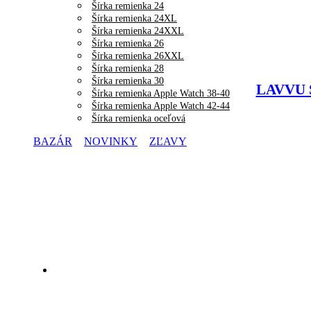
Šírka remienka 24
Šírka remienka 24XL
Šírka remienka 24XXL
Šírka remienka 26
Šírka remienka 26XXL
Šírka remienka 28
Šírka remienka 30
LAVVU Š
Šírka remienka Apple Watch 38-40
Šírka remienka Apple Watch 42-44
Šírka remienka oceľová
BAZÁR
NOVINKY
ZĽAVY