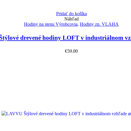
Pridať do košíka
Náhľad
Hodiny na stenu Výrobcovia
,
Hodiny zn. VLAHA
týlové drevené hodiny LOFT v industriálnom v
€
59.00