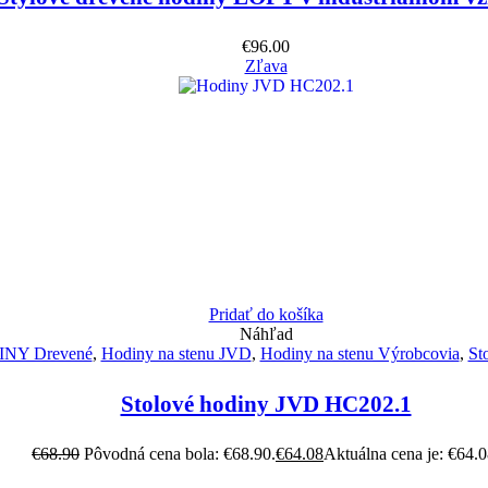
€
96.00
Zľava
Pridať do košíka
Náhľad
NY Drevené
,
Hodiny na stenu JVD
,
Hodiny na stenu Výrobcovia
,
St
Stolové hodiny JVD HC202.1
€
68.90
Pôvodná cena bola: €68.90.
€
64.08
Aktuálna cena je: €64.0