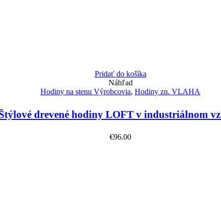
Pridať do košíka
Náhľad
Hodiny na stenu Výrobcovia
,
Hodiny zn. VLAHA
týlové drevené hodiny LOFT v industriálnom v
€
96.00