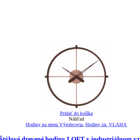
Pridať do košíka
Náhľad
Hodiny na stenu Výrobcovia
,
Hodiny zn. VLAHA
týlové drevené hodiny LOFT v industriálnom v