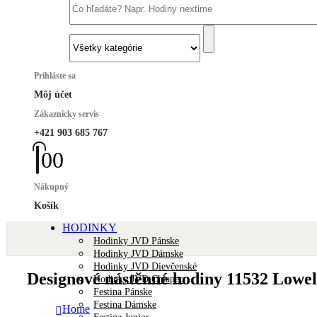
Prihláste sa
Môj účet
Zákaznícky servis
+421 903 685 767
0
0
Nákupný
Košík
HODINKY
Hodinky JVD Pánske
Hodinky JVD Dámske
Hodinky JVD Dievčenské
Designové nástěnné hodiny 11532 Lowe
Hodinky JVD Chlapec
Festina Pánske
Festina Dámske
Home