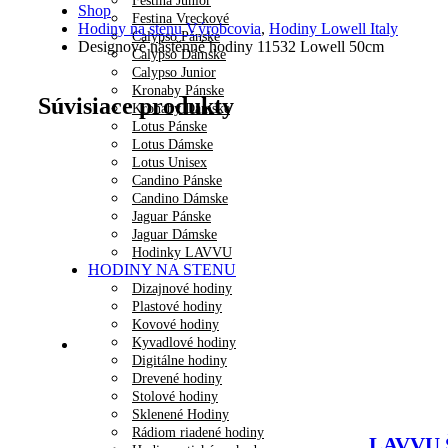
Festina Junior
Shop
Festina Vreckové
Hodiny na stenu Výrobcovia
,
Hodiny Lowell Italy
Calypso Pánske
Designové nástěnné hodiny 11532 Lowell 50cm
Calypso Dámske
Calypso Junior
Kronaby Pánske
Súvisiace produkty
Kronaby Dámske
Lotus Pánske
Lotus Dámske
Lotus Unisex
Candino Pánske
Candino Dámske
Jaguar Pánske
Jaguar Dámske
Hodinky LAVVU
HODINY NA STENU
Dizajnové hodiny
Plastové hodiny
Kovové hodiny
Kyvadlové hodiny
Digitálne hodiny
Drevené hodiny
Stolové hodiny
Sklenené Hodiny
Rádiom riadené hodiny
LAVVU Š