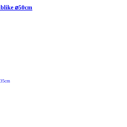
blike ⌀50cm