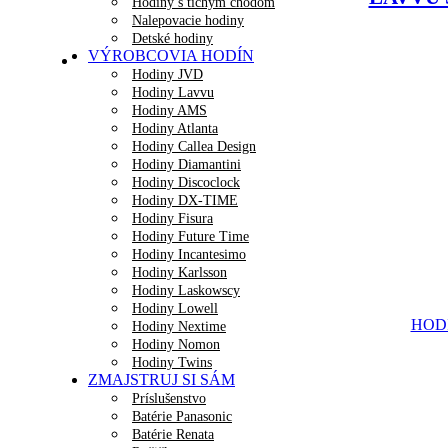
Hodiny s tichým chodom
Nalepovacie hodiny
Detské hodiny
VÝROBCOVIA HODÍN
Hodiny JVD
Hodiny Lavvu
Hodiny AMS
Hodiny Atlanta
Hodiny Callea Design
Hodiny Diamantini
Hodiny Discoclock
Hodiny DX-TIME
Hodiny Fisura
Hodiny Future Time
Hodiny Incantesimo
Hodiny Karlsson
Hodiny Laskowscy
Hodiny Lowell
HODI
Hodiny Nextime
Hodiny Nomon
Hodiny Twins
ZMAJSTRUJ SI SÁM
Príslušenstvo
Batérie Panasonic
Batérie Renata