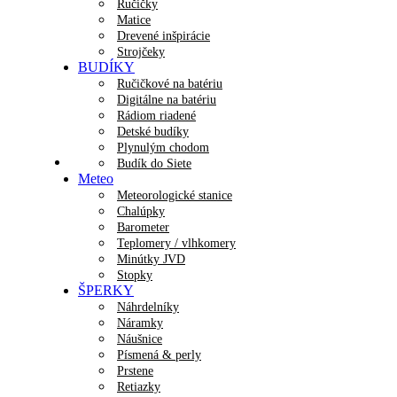
Ručičky
Matice
Drevené inšpirácie
Strojčeky
BUDÍKY
Ručičkové na batériu
Digitálne na batériu
Rádiom riadené
Detské budíky
Plynulým chodom
Budík do Siete
Meteo
Meteorologické stanice
Chalúpky
Barometer
Teplomery / vlhkomery
Minútky JVD
Stopky
ŠPERKY
Náhrdelníky
Náramky
Náušnice
Písmená & perly
Prstene
Retiazky