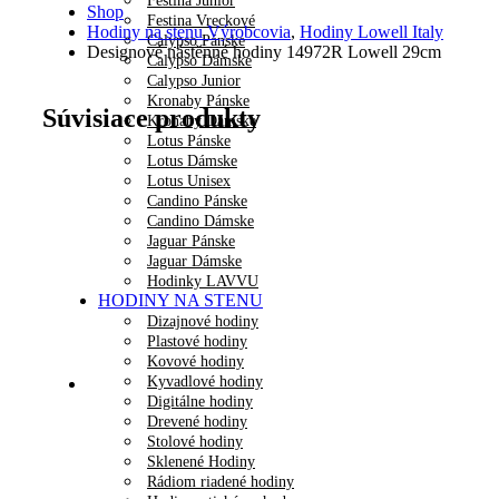
Festina Junior
Shop
Festina Vreckové
Hodiny na stenu Výrobcovia
,
Hodiny Lowell Italy
Calypso Pánske
Designové nástěnné hodiny 14972R Lowell 29cm
Calypso Dámske
Calypso Junior
Kronaby Pánske
Súvisiace produkty
Kronaby Dámske
Lotus Pánske
Lotus Dámske
Lotus Unisex
Candino Pánske
Candino Dámske
Jaguar Pánske
Jaguar Dámske
Hodinky LAVVU
HODINY NA STENU
Dizajnové hodiny
Plastové hodiny
Kovové hodiny
Kyvadlové hodiny
Digitálne hodiny
Drevené hodiny
Stolové hodiny
Sklenené Hodiny
Rádiom riadené hodiny