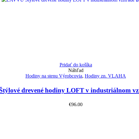
Pridať do košíka
Náhľad
Hodiny na stenu Výrobcovia
,
Hodiny zn. VLAHA
týlové drevené hodiny LOFT v industriálnom v
€
96.00