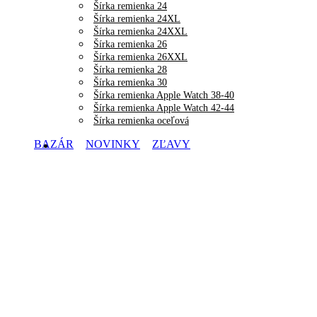
Šírka remienka 24
Šírka remienka 24XL
Šírka remienka 24XXL
Šírka remienka 26
Šírka remienka 26XXL
Šírka remienka 28
Šírka remienka 30
Šírka remienka Apple Watch 38-40
Šírka remienka Apple Watch 42-44
Šírka remienka oceľová
BAZÁR
NOVINKY
ZĽAVY