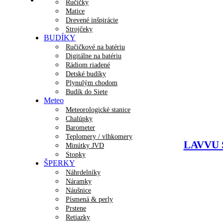
Ručičky
Matice
Drevené inšpirácie
Strojčeky
BUDÍKY
Ručičkové na batériu
Digitálne na batériu
Rádiom riadené
Detské budíky
Plynulým chodom
Budík do Siete
Meteo
Meteorologické stanice
Chalúpky
Barometer
Teplomery / vlhkomery
LAVVU Š
Minútky JVD
Stopky
ŠPERKY
Náhrdelníky
Náramky
Náušnice
Písmená & perly
Prstene
Retiazky