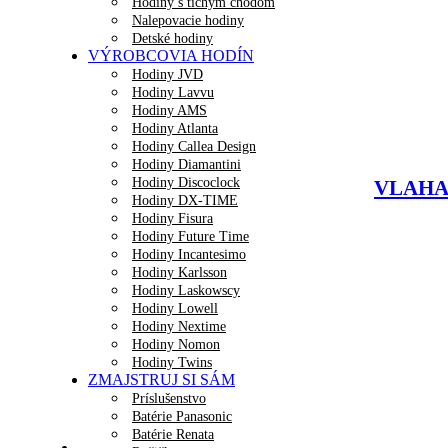
Hodiny s tichým chodom
Nalepovacie hodiny
Detské hodiny
VÝROBCOVIA HODÍN
Hodiny JVD
Hodiny Lavvu
Hodiny AMS
Hodiny Atlanta
Hodiny Callea Design
Hodiny Diamantini
Hodiny Discoclock
VLAHA D
Hodiny DX-TIME
Hodiny Fisura
Hodiny Future Time
Hodiny Incantesimo
Hodiny Karlsson
Hodiny Laskowscy
Hodiny Lowell
Hodiny Nextime
Hodiny Nomon
Hodiny Twins
ZMAJSTRUJ SI SÁM
Príslušenstvo
Batérie Panasonic
Batérie Renata