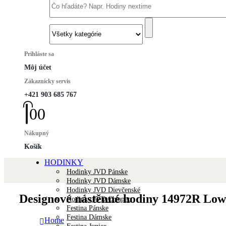
Prihláste sa
Môj účet
Zákaznícky servis
+421 903 685 767
0
0
Nákupný
Košík
HODINKY
Hodinky JVD Pánske
Hodinky JVD Dámske
Hodinky JVD Dievčenské
Designové nástěnné hodiny 14972R Low
Hodinky JVD Chlapec
Festina Pánske
Festina Dámske
Home