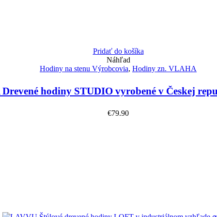
Pridať do košíka
Náhľad
Hodiny na stenu Výrobcovia
,
Hodiny zn. VLAHA
revené hodiny STUDIO vyrobené v Českej repu
€
79.90