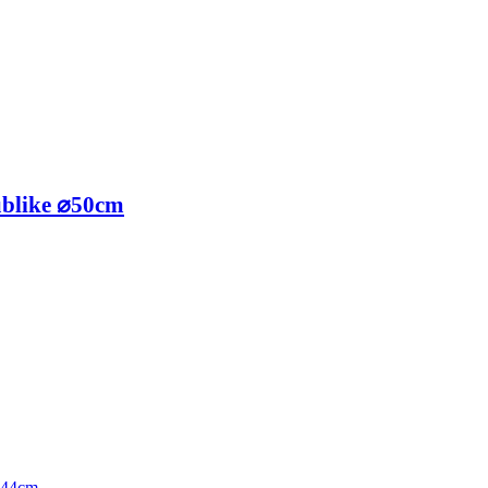
blike ⌀50cm