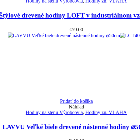
Hodiny na stenu Výrobcovia
,
Hodiny zn. VLAHA
týlové drevené hodiny LOFT v industriálnom v
€
59.00
Pridať do košíka
Náhľad
Hodiny na stenu Výrobcovia
,
Hodiny zn. VLAHA
LAVVU Veľké biele drevené nástenné hodiny ⌀