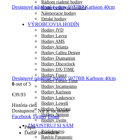
Rádiom riadené hodiny
Designové nástěnné hodiny 5977BP Karlsson 40cm
Hodiny s tichým chodom
Nalepovacie hodiny
Detské hodiny
VÝROBCOVIA HODÍN
Hodiny JVD
Hodiny Lavvu
Hodiny AMS
Hodiny Atlanta
Hodiny Callea Design
Hodiny Diamantini
Hodiny Discoclock
Hodiny DX-TIME
Hodiny Fisura
Designové nástěnné hodiny 5977BB Karlsson 40cm
Hodiny Future Time
0
out of 5
Hodiny Incantesimo
Hodiny Karlsson
€
39.93
Hodiny Laskowscy
Hodiny Lowell
História cien
Hodiny Nextime
Dostupnosť:
Nie je na sklade
Hodiny Nomon
Facebook
Twitter
Email
Hodiny Twins
ZMAJSTRUJ SI SÁM
Popis
Príslušenstvo
Ďalšie informácie
Batérie Panasonic