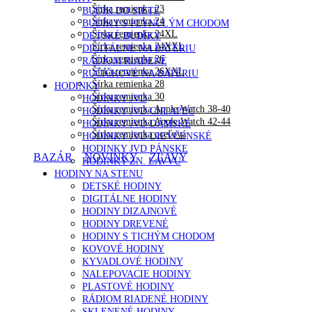
Šírka remienka 23
BUDÍK DO SIETE
Šírka remienka 24
BUDÍKY S PLYNULÝM CHODOM
Šírka remienka 24XL
DETSKÉ BUDÍKY
Šírka remienka 24XXL
DIGITÁLNE NA BATÉRIU
Šírka remienka 26
RÁDIOM RIADENÉ
Šírka remienka 26XXL
RUČIČKOVÉ NA BATÉRIU
Šírka remienka 28
HODINKY
Šírka remienka 30
HODINKY JVD
Šírka remienka Apple Watch 38-40
HODINKY JVD CHLAPEC
Šírka remienka Apple Watch 42-44
HODINKY JVD DÁMSKE
Šírka remienka oceľová
HODINKY JVD DIEVČENSKÉ
HODINKY JVD PÁNSKE
BAZÁR
NOVINKY
ZĽAVY
HODINKY ZN. LAVVU
HODINY NA STENU
DETSKÉ HODINY
DIGITÁLNE HODINY
HODINY DIZAJNOVÉ
HODINY DREVENÉ
HODINY S TICHÝM CHODOM
KOVOVÉ HODINY
KYVADLOVÉ HODINY
NALEPOVACIE HODINY
PLASTOVÉ HODINY
RÁDIOM RIADENÉ HODINY
SKLENENÉ HODINY