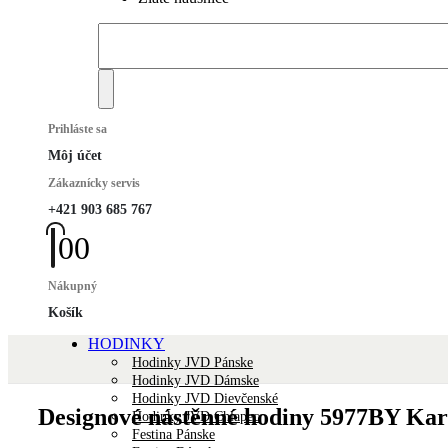
Prihláste sa
Môj účet
Zákaznícky servis
+421 903 685 767
0
0
Nákupný
Košík
HODINKY
Hodinky JVD Pánske
Hodinky JVD Dámske
Hodinky JVD Dievčenské
Designové nástěnné hodiny 5977BY Kar
Hodinky JVD Chlapec
Festina Pánske