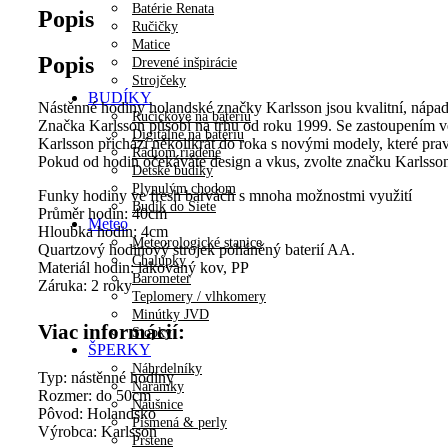
Batérie Renata
Popis
Ručičky
Matice
Popis
Drevené inšpirácie
Strojčeky
BUDÍKY
Nástěnné hodiny holandské značky Karlsson jsou kvalitní, nápadit
Ručičkové na batériu
Značka Karlsson působí na trhu od roku 1999. Se zastoupením ve 
Digitálne na batériu
Karlsson přichází několikrát do roka s novými modely, které pravid
Rádiom riadené
Pokud od hodin očekáváte design a vkus, zvolte značku Karlsso
Detské budíky
Plynulým chodom
Funky hodiny ve fresh barvách s mnoha možnostmi využití
Budík do Siete
Průměr hodin: 40cm
Meteo
Hloubka hodin: 4cm
Meteorologické stanice
Quartzový hodinový strojek poháněný baterií AA.
Chalúpky
Materiál hodin: lakovaný kov, PP
Barometer
Záruka: 2 roky
Teplomery / vlhkomery
Minútky JVD
Viac informácií:
Stopky
ŠPERKY
Náhrdelníky
Typ: nástěnné hodiny
Náramky
Rozmer: do 50cm
Náušnice
Pôvod: Holandsko
Písmená & perly
Výrobca: Karlsson
Prstene