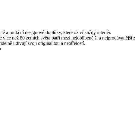
é a funkční designové doplňky, které oživí každý interiér.
více než 80 zemích světa patří mezi nejoblíbenější a nejprodávanější 
elně udivují svoji originalitou a neotřelostí.
n.