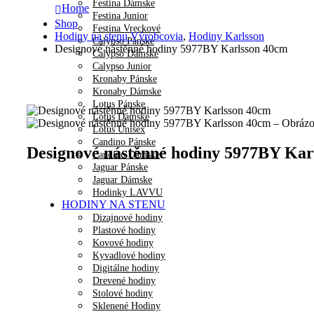
Festina Dámske
Home
Festina Junior
Shop
Festina Vreckové
Hodiny na stenu Výrobcovia
,
Hodiny Karlsson
Calypso Pánske
Designové nástěnné hodiny 5977BY Karlsson 40cm
Calypso Dámske
Calypso Junior
Kronaby Pánske
Kronaby Dámske
Lotus Pánske
Lotus Dámske
Lotus Unisex
Candino Pánske
Designové nástěnné hodiny 5977BY Kar
Candino Dámske
Jaguar Pánske
Jaguar Dámske
Hodinky LAVVU
HODINY NA STENU
Dizajnové hodiny
Plastové hodiny
Kovové hodiny
Kyvadlové hodiny
Digitálne hodiny
Drevené hodiny
Stolové hodiny
Sklenené Hodiny