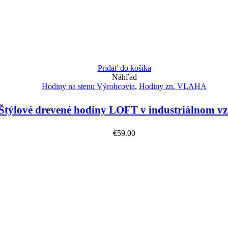
Pridať do košíka
Náhľad
Hodiny na stenu Výrobcovia
,
Hodiny zn. VLAHA
týlové drevené hodiny LOFT v industriálnom v
€
59.00