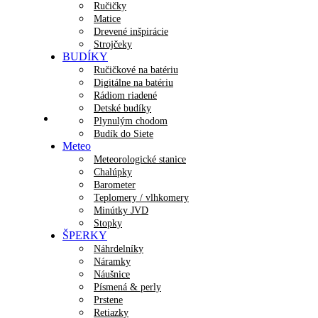
Ručičky
Matice
Drevené inšpirácie
Strojčeky
BUDÍKY
Ručičkové na batériu
Digitálne na batériu
Rádiom riadené
Detské budíky
Plynulým chodom
Budík do Siete
Meteo
Meteorologické stanice
Chalúpky
Barometer
Teplomery / vlhkomery
Minútky JVD
Stopky
ŠPERKY
Náhrdelníky
Náramky
Náušnice
Písmená & perly
Prstene
Retiazky