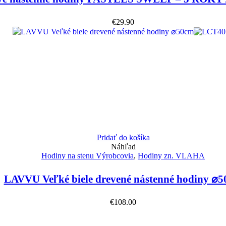
€
29.90
Pridať do košíka
Náhľad
Hodiny na stenu Výrobcovia
,
Hodiny zn. VLAHA
LAVVU Veľké biele drevené nástenné hodiny ⌀
€
108.00