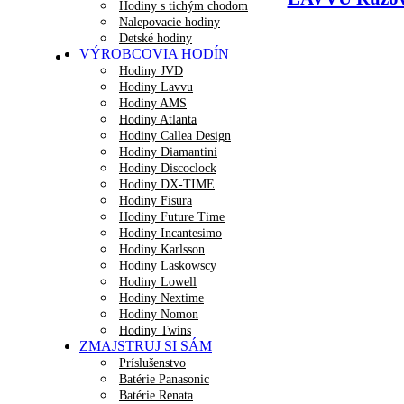
Hodiny s tichým chodom
Nalepovacie hodiny
Detské hodiny
VÝROBCOVIA HODÍN
Hodiny JVD
Hodiny Lavvu
Hodiny AMS
Hodiny Atlanta
Hodiny Callea Design
Hodiny Diamantini
Hodiny Discoclock
Hodiny DX-TIME
Hodiny Fisura
Hodiny Future Time
Hodiny Incantesimo
Hodiny Karlsson
Hodiny Laskowscy
Hodiny Lowell
Hodiny Nextime
Hodiny Nomon
Hodiny Twins
ZMAJSTRUJ SI SÁM
Príslušenstvo
Batérie Panasonic
Batérie Renata