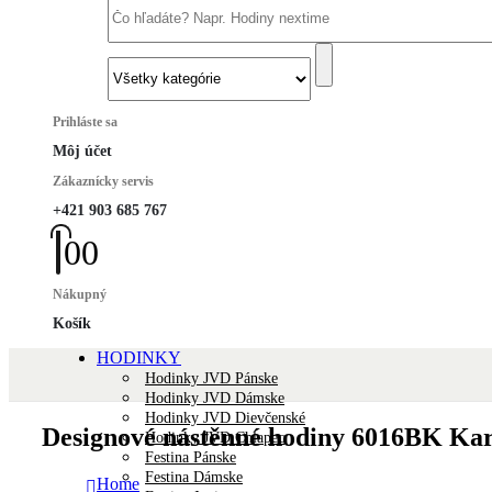
Prihláste sa
Môj účet
Zákaznícky servis
+421 903 685 767
0
0
Nákupný
Košík
HODINKY
Hodinky JVD Pánske
Hodinky JVD Dámske
Hodinky JVD Dievčenské
Designové nástěnné hodiny 6016BK Ka
Hodinky JVD Chlapec
Festina Pánske
Festina Dámske
Home