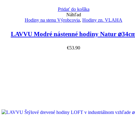
Pridať do košíka
Náhľad
Hodiny na stenu Výrobcovia
,
Hodiny zn. VLAHA
LAVVU Modré nástenné hodiny Natur ⌀34c
€
53.90