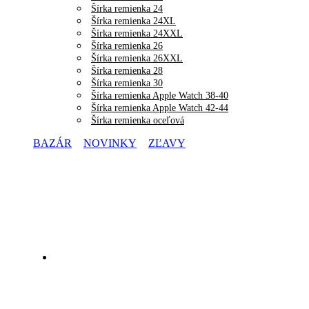
Šírka remienka 24
Šírka remienka 24XL
Šírka remienka 24XXL
Šírka remienka 26
Šírka remienka 26XXL
Šírka remienka 28
Šírka remienka 30
Šírka remienka Apple Watch 38-40
Šírka remienka Apple Watch 42-44
Šírka remienka oceľová
BAZÁR
NOVINKY
ZĽAVY