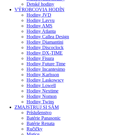
Detské hodiny
VÝROBCOVIA HODÍN
Hodiny JVD
Hodiny Lavvu
Hodiny AMS
Hodiny Atlanta
Hodiny Callea Design
Hodiny Diamantini
Hodiny Discoclock
Hodiny DX-TIME
Hodiny Fisura
Hodiny Future Time
Hodiny Incantesimo
Hodiny Karlsson
Hodiny Laskowscy
Hodiny Lowell
Hodiny Nextime
Hodiny Nomon
Hodiny Twins
ZMAJSTRUJ SI SÁM
Príslušenstvo
Batérie Panasonic
Batérie Renata
Ručičky
Matice