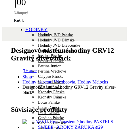
0
0
Nákupný
Košík
HODINKY
Hodinky JVD Pánske
Hodinky JVD Dámske
Hodinky JVD Dievčenské
Designové nástěnné hodiny GRV12
Hodinky JVD Chlapec
Festina Pánske
Gravity silver-black
Festina Dámske
Festina Junior
Home
Festina Vreckové
Calypso Pánske
Shop
Calypso Dámske
Hodiny na stenu Výrobcovia
,
Hodiny Mclocks
Calypso Junior
Designové nástěnné hodiny GRV12 Gravity silver-
Kronaby Pánske
black
Kronaby Dámske
Lotus Pánske
Lotus Dámske
Súvisiace produkty
Lotus Unisex
Candino Pánske
Candino Dámske
Jaguar Pánske