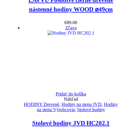
LAVVU Pôsobivé čierne drevené
nástenné hodiny WOOD ⌀49cm
€
89.00
Zľava
Pridať do košíka
Náhľad
HODINY Drevené
,
Hodiny na stenu JVD
,
Hodiny
na stenu Výrobcovia
,
Stolové hodiny
Stolové hodiny JVD HC202.1