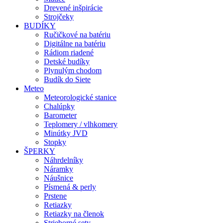
Drevené inšpirácie
Strojčeky
BUDÍKY
Ručičkové na batériu
Digitálne na batériu
Rádiom riadené
Detské budíky
Plynulým chodom
Budík do Siete
Meteo
Meteorologické stanice
Chalúpky
Barometer
Teplomery / vlhkomery
Minútky JVD
Stopky
ŠPERKY
Náhrdelníky
Náramky
Náušnice
Písmená & perly
Prstene
Retiazky
Retiazky na členok
Strieborné sety