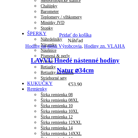
Meteorologické stanice
Chalúpky
Barometer
Teplomery / vlhkomery
Minútky JVD
Stopky
ŠPERKY
Pridať do košíka
Náhrdelníky
Náhľad
Náramky
Hodiny na stenu Výrobcovia
,
Hodiny zn. VLAHA
Náušnice
Písmená & perly
LAVVU Hnedé nástenné hodiny
Prstene
Retiazky
Natur ⌀34cm
Retiazky na členok
Strieborné sety
KUKUČKY
€
53.90
Remienky
Šírka remienka 08
Šírka remienka 08XL
Šírka remienka 10
Šírka remienka 10XL
Šírka remienka 12
Šírka remienka 12XXL
Šírka remienka 14
Šírka remienka 14XXL