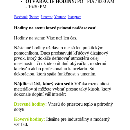
OTVÁRACIE HODINY:
PO - PIA / 8:00 AM
- 16:30 PM
Facebook
Twitter
Pinterest
Youtube
Instagram
Hodiny na stenu ktoré prinesú nadčasovosť
Hodiny na stenu: Viac než len čas.
Nástenné hodiny už dávno nie sú len praktickým
pomocníkom. Dnes predstavujú kľúčový dizajnový
prvok, ktorý dokáže definovať atmosféru celej
miestnosti – či už ide o útulnú obývačku, modernú
kuchyňu alebo profesionálnu kanceláriu. Sú
dekoráciou, ktorá spája funkčnosť s umením.
Nájdite si štýl, ktorý vám sedí:
Vďaka rozmanitosti
materiálov si môžete vybrať presne taký kúsok, ktorý
dokonale doplní váš interiér:
Drevené hodiny
:
Vnesú do priestoru teplo a prírodný
dotyk.
Kovové hodiny:
Ideálne pre industriálny a moderný
vzhľad.