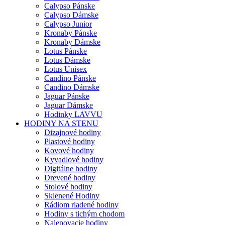
Calypso Pánske
Calypso Dámske
Calypso Junior
Kronaby Pánske
Kronaby Dámske
Lotus Pánske
Lotus Dámske
Lotus Unisex
Candino Pánske
Candino Dámske
Jaguar Pánske
Jaguar Dámske
Hodinky LAVVU
HODINY NA STENU
Dizajnové hodiny
Plastové hodiny
Kovové hodiny
Kyvadlové hodiny
Digitálne hodiny
Drevené hodiny
Stolové hodiny
Sklenené Hodiny
Rádiom riadené hodiny
Hodiny s tichým chodom
Nalepovacie hodiny