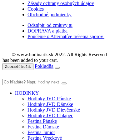
Zásady ochrany osobných údajov
Cookies
Obchodné podmienky
Odstúpiť od zmluvy tu
DOPRAVA a platba
Poučenie o Alternatíve riešenia sporov
© www.hodinarik.sk 2022. All Rights Reserved
has been added to your cart.
Pokladňa
Zobraziť košík
HODINKY
Hodinky JVD Pánske
Hodinky JVD Dámske
Hodinky JVD Dievčenské
Hodinky JVD Chlapec
Festina Pánske
Festina Dámske
Festina Junior
Festina Vreckové