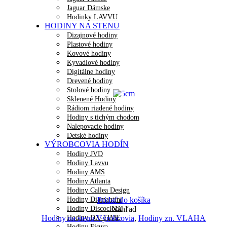
Jaguar Dámske
Hodinky LAVVU
HODINY NA STENU
Dizajnové hodiny
Plastové hodiny
Kovové hodiny
Kyvadlové hodiny
Digitálne hodiny
Drevené hodiny
Stolové hodiny
Sklenené Hodiny
Rádiom riadené hodiny
Hodiny s tichým chodom
Nalepovacie hodiny
Detské hodiny
VÝROBCOVIA HODÍN
Hodiny JVD
Hodiny Lavvu
Hodiny AMS
Hodiny Atlanta
Hodiny Callea Design
Hodiny Diamantini
Pridať do košíka
Hodiny Discoclock
Náhľad
Hodiny DX-TIME
Hodiny na stenu Výrobcovia
,
Hodiny zn. VLAHA
Hodiny Fisura