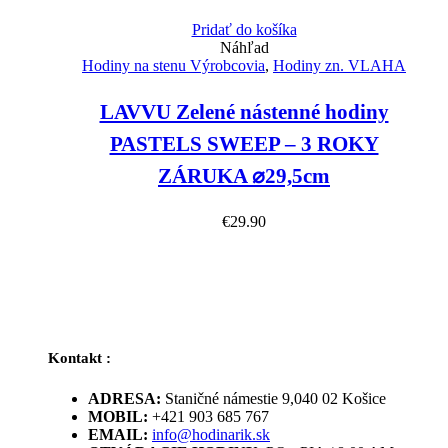
Pridať do košíka
Náhľad
Hodiny na stenu Výrobcovia
,
Hodiny zn. VLAHA
LAVVU Zelené nástenné hodiny
PASTELS SWEEP – 3 ROKY
ZÁRUKA ⌀29,5cm
€
29.90
Kontakt :
ADRESA:
Staničné námestie 9,040 02 Košice
MOBIL:
+421 903 685 767
EMAIL:
info@hodinarik.sk