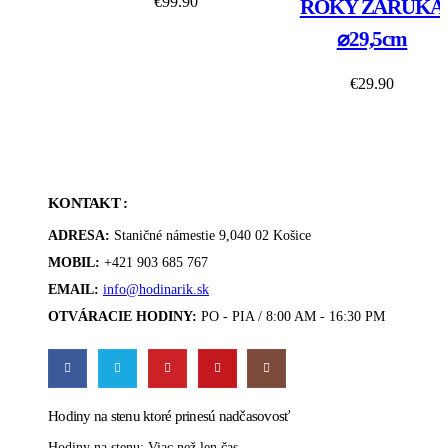
€
99.90
ROKY ZÁRUKA
⌀29,5cm
€
29.90
KONTAKT :
ADRESA:
Staničné námestie 9,040 02 Košice
MOBIL:
+421 903 685 767
EMAIL:
info@hodinarik.sk
OTVÁRACIE HODINY:
PO - PIA / 8:00 AM - 16:30 PM
Hodiny na stenu ktoré prinesú nadčasovosť
Hodiny na stenu: Viac než len čas.