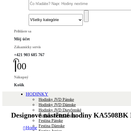
Prihláste sa
Môj účet
Zákaznícky servis
+421 903 685 767
0
0
Nákupný
Košík
HODINKY
Hodinky JVD Pánske
Hodinky JVD Dámske
Hodinky JVD Dievčenské
Designové nástěnné hodiny KA5508BK 
Hodinky JVD Chlapec
Festina Pánske
Festina Dámske
Home