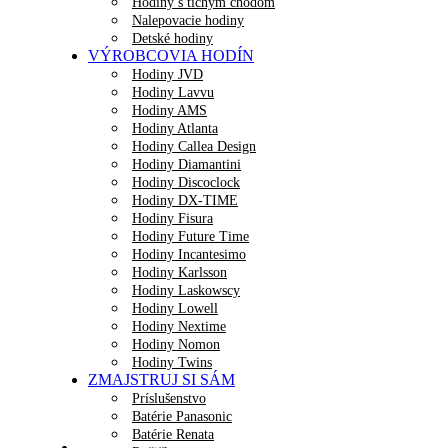
Hodiny s tichým chodom
Nalepovacie hodiny
Detské hodiny
VÝROBCOVIA HODÍN
Hodiny JVD
Hodiny Lavvu
Hodiny AMS
Hodiny Atlanta
Hodiny Callea Design
Hodiny Diamantini
Hodiny Discoclock
Hodiny DX-TIME
Hodiny Fisura
Hodiny Future Time
Hodiny Incantesimo
Hodiny Karlsson
Hodiny Laskowscy
Hodiny Lowell
Hodiny Nextime
Hodiny Nomon
Hodiny Twins
ZMAJSTRUJ SI SÁM
Príslušenstvo
Batérie Panasonic
Batérie Renata