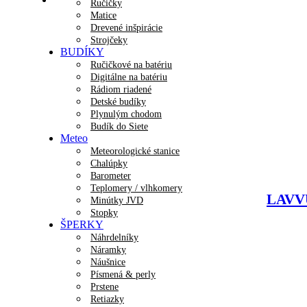
Ručičky
Matice
Drevené inšpirácie
Strojčeky
BUDÍKY
Ručičkové na batériu
Digitálne na batériu
Rádiom riadené
Detské budíky
Plynulým chodom
Budík do Siete
Meteo
Meteorologické stanice
Chalúpky
Barometer
Teplomery / vlhkomery
LAVVU
Minútky JVD
Stopky
ŠPERKY
Náhrdelníky
Náramky
Náušnice
Písmená & perly
Prstene
Retiazky