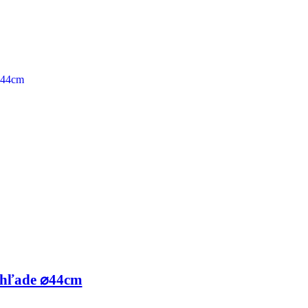
zhľade ⌀44cm