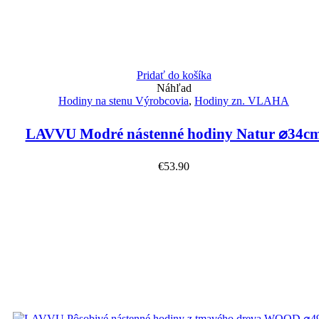
Pridať do košíka
Náhľad
Hodiny na stenu Výrobcovia
,
Hodiny zn. VLAHA
LAVVU Modré nástenné hodiny Natur ⌀34c
€
53.90