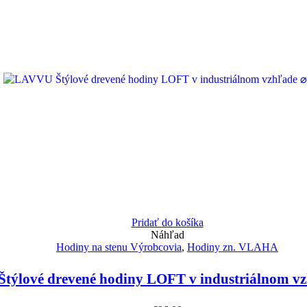
Pridať do košíka
Náhľad
Hodiny na stenu Výrobcovia
,
Hodiny zn. VLAHA
týlové drevené hodiny LOFT v industriálnom v