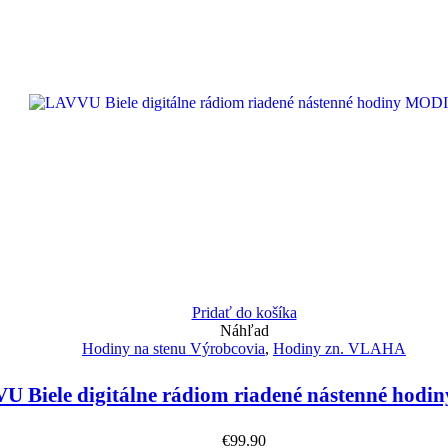
Pridať do košíka
Náhľad
Hodiny na stenu Výrobcovia
,
Hodiny zn. VLAHA
U Biele digitálne rádiom riadené nástenné hod
€
99.90