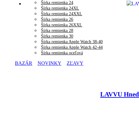
Šírka remienka 24
Šírka remienka 24XL
Šírka remienka 24XXL
Šírka remienka 26
Šírka remienka 26XXL
Šírka remienka 28
Šírka remienka 30
Šírka remienka Apple Watch 38-40
Šírka remienka Apple Watch 42-44
Šírka remienka oceľová
BAZÁR
NOVINKY
ZĽAVY
LAVVU Hnedé