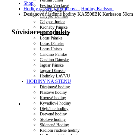
Festina Junior
Shop
Festina Vreckové
Hodiny na stenu Výrobcovia
,
Hodiny Karlsson
Calypso Pánske
Designové nástěnné hodiny KA5508BK Karlssson 50cm
Calypso Dámske
Calypso Junior
Kronaby Pánske
Súvisiace produkty
Kronaby Dámske
Lotus Pánske
Lotus Dámske
Lotus Unisex
Candino Pánske
Candino Dámske
Jaguar Pánske
Jaguar Dámske
Hodinky LAVVU
HODINY NA STENU
Dizajnové hodiny
Plastové hodiny
Kovové hodiny
Kyvadlové hodiny
Digitálne hodiny
Drevené hodiny
Stolové hodiny
Sklenené Hodiny
Rádiom riadené hodiny