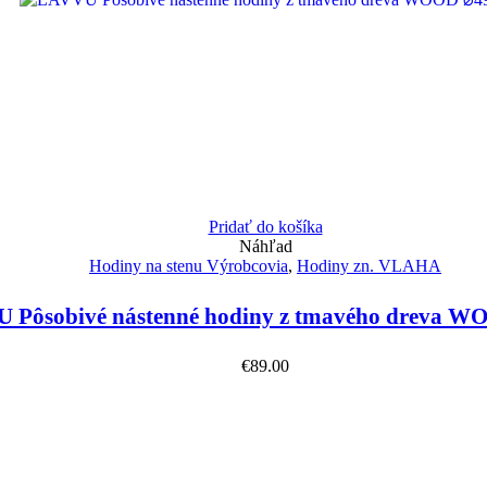
Pridať do košíka
Náhľad
Hodiny na stenu Výrobcovia
,
Hodiny zn. VLAHA
 Pôsobivé nástenné hodiny z tmavého dreva 
€
89.00