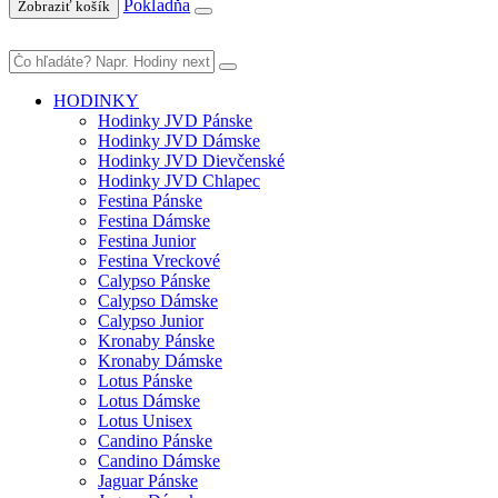
Pokladňa
Zobraziť košík
HODINKY
Hodinky JVD Pánske
Hodinky JVD Dámske
Hodinky JVD Dievčenské
Hodinky JVD Chlapec
Festina Pánske
Festina Dámske
Festina Junior
Festina Vreckové
Calypso Pánske
Calypso Dámske
Calypso Junior
Kronaby Pánske
Kronaby Dámske
Lotus Pánske
Lotus Dámske
Lotus Unisex
Candino Pánske
Candino Dámske
Jaguar Pánske