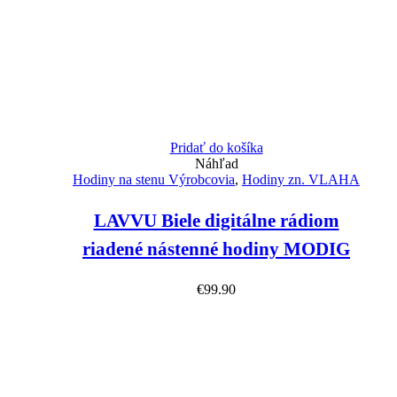
Pridať do košíka
Náhľad
Hodiny na stenu Výrobcovia
,
Hodiny zn. VLAHA
LAVVU Biele digitálne rádiom
riadené nástenné hodiny MODIG
€
99.90