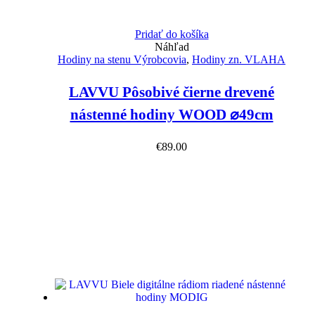
Pridať do košíka
Náhľad
Hodiny na stenu Výrobcovia
,
Hodiny zn. VLAHA
LAVVU Pôsobivé čierne drevené
nástenné hodiny WOOD ⌀49cm
€
89.00