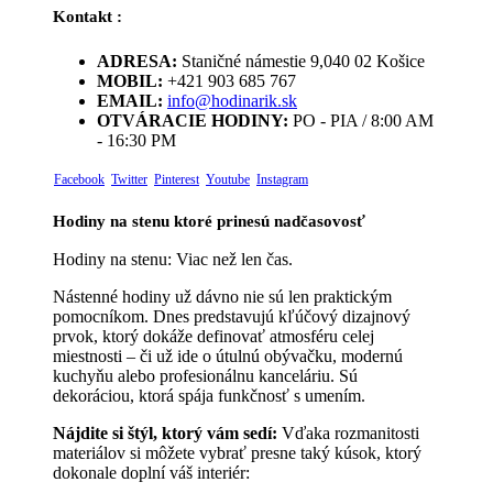
Kontakt :
ADRESA:
Staničné námestie 9,040 02 Košice
MOBIL:
+421 903 685 767
EMAIL:
info@hodinarik.sk
OTVÁRACIE HODINY:
PO - PIA / 8:00 AM
- 16:30 PM
Facebook
Twitter
Pinterest
Youtube
Instagram
Hodiny na stenu ktoré prinesú nadčasovosť
Hodiny na stenu: Viac než len čas.
Nástenné hodiny už dávno nie sú len praktickým
pomocníkom. Dnes predstavujú kľúčový dizajnový
prvok, ktorý dokáže definovať atmosféru celej
miestnosti – či už ide o útulnú obývačku, modernú
kuchyňu alebo profesionálnu kanceláriu. Sú
dekoráciou, ktorá spája funkčnosť s umením.
Nájdite si štýl, ktorý vám sedí:
Vďaka rozmanitosti
materiálov si môžete vybrať presne taký kúsok, ktorý
dokonale doplní váš interiér: