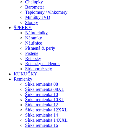
Chalúpky
Barometer
Teplomery / vlhkomery
Minútky JVD
Stopky
ŠPERKY
Náhrdelníky
Náramky
Náušnice
Písmená & perly
Prstene
Retiazky
Retiazky na členok
Strieborné sety
KUKUČKY
Remienky
Šírka remienka 08
Šírka remienka 08XL
Šírka remienka 10
Šírka remienka 10XL
Šírka remienka 12
Šírka remienka 12XXL
Šírka remienka 14
Šírka remienka 14XXL
Šírka remienka 16