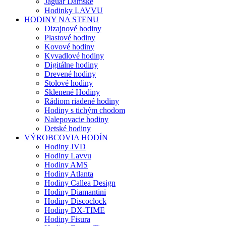
Jaguar Dámske
Hodinky LAVVU
HODINY NA STENU
Dizajnové hodiny
Plastové hodiny
Kovové hodiny
Kyvadlové hodiny
Digitálne hodiny
Drevené hodiny
Stolové hodiny
Sklenené Hodiny
Rádiom riadené hodiny
Hodiny s tichým chodom
Nalepovacie hodiny
Detské hodiny
VÝROBCOVIA HODÍN
Hodiny JVD
Hodiny Lavvu
Hodiny AMS
Hodiny Atlanta
Hodiny Callea Design
Hodiny Diamantini
Hodiny Discoclock
Hodiny DX-TIME
Hodiny Fisura