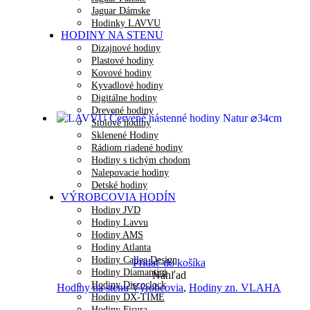
Jaguar Dámske
Hodinky LAVVU
HODINY NA STENU
Dizajnové hodiny
Plastové hodiny
Kovové hodiny
Kyvadlové hodiny
Digitálne hodiny
Drevené hodiny
Stolové hodiny
Sklenené Hodiny
Rádiom riadené hodiny
Hodiny s tichým chodom
Nalepovacie hodiny
Detské hodiny
VÝROBCOVIA HODÍN
Hodiny JVD
Hodiny Lavvu
Hodiny AMS
Hodiny Atlanta
Hodiny Callea Design
Pridať do košíka
Hodiny Diamantini
Náhľad
Hodiny Discoclock
Hodiny na stenu Výrobcovia
,
Hodiny zn. VLAHA
Hodiny DX-TIME
Hodiny Fisura