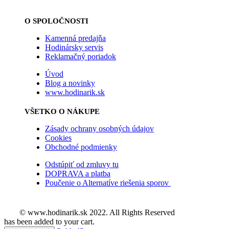
O SPOLOČNOSTI
Kamenná predajňa
Hodinársky servis
Reklamačný poriadok
Úvod
Blog a novinky
www.hodinarik.sk
VŠETKO O NÁKUPE
Zásady ochrany osobných údajov
Cookies
Obchodné podmienky
Odstúpiť od zmluvy tu
DOPRAVA a platba
Poučenie o Alternatíve riešenia sporov
© www.hodinarik.sk 2022. All Rights Reserved
has been added to your cart.