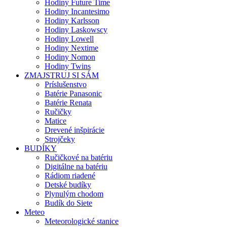
Hodiny Future Time
Hodiny Incantesimo
Hodiny Karlsson
Hodiny Laskowscy
Hodiny Lowell
Hodiny Nextime
Hodiny Nomon
Hodiny Twins
ZMAJSTRUJ SI SÁM
Príslušenstvo
Batérie Panasonic
Batérie Renata
Ručičky
Matice
Drevené inšpirácie
Strojčeky
BUDÍKY
Ručičkové na batériu
Digitálne na batériu
Rádiom riadené
Detské budíky
Plynulým chodom
Budík do Siete
Meteo
Meteorologické stanice