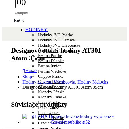
0
0
Nákupný
Košík
HODINKY
Hodinky JVD Pánske
Hodinky JVD Dámske
Hodinky JVD Dievčenské
Designové stolní hodiny AT301
Hodinky JVD Chlapec
Festina Pánske
Atom 35cm
Festina Dámske
Festina Junior
Home
Festina Vreckové
Calypso Pánske
Shop
Calypso Dámske
Hodiny na stenu Výrobcovia
,
Hodiny Mclocks
Calypso Junior
Designové stolní hodiny AT301 Atom 35cm
Kronaby Pánske
Kronaby Dámske
Lotus Pánske
Súvisiace produkty
Lotus Dámske
Lotus Unisex
Candino Pánske
Candino Dámske
Jaguar Pánske