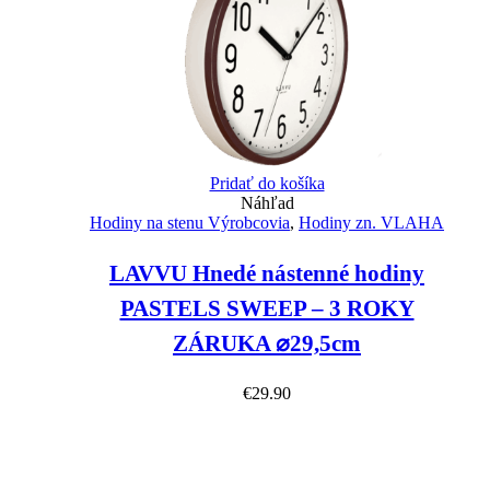
Pridať do košíka
Náhľad
Hodiny na stenu Výrobcovia
,
Hodiny zn. VLAHA
LAVVU Hnedé nástenné hodiny
PASTELS SWEEP – 3 ROKY
ZÁRUKA ⌀29,5cm
€
29.90