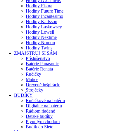
Hodiny DX-TIME
Hodiny Fisura
Hodiny Future Time
Hodiny Incantesimo
Hodiny Karlsson
Hodiny Laskowscy
Hodiny Lowell
Hodiny Nextime
Hodiny Nomon
Hodiny Twins
ZMAJSTRUJ SI SÁM
Príslušenstvo
Batérie Panasonic
Batérie Renata
Ručičky
Matice
Drevené inšpirácie
Strojčeky
BUDÍKY
Ručičkové na batériu
Digitálne na batériu
Rádiom riadené
Detské budíky
Plynulým chodom
Budík do Siete