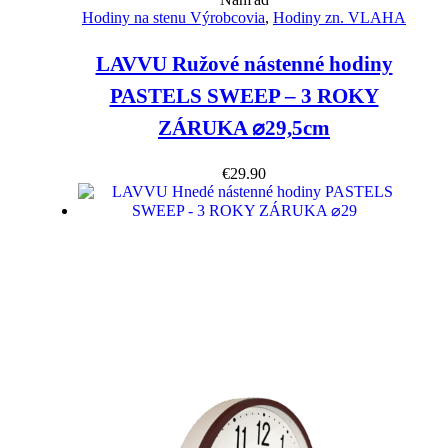
Hodiny na stenu Výrobcovia
,
Hodiny zn. VLAHA
LAVVU Ružové nástenné hodiny
PASTELS SWEEP – 3 ROKY
ZÁRUKA ⌀29,5cm
€
29.90