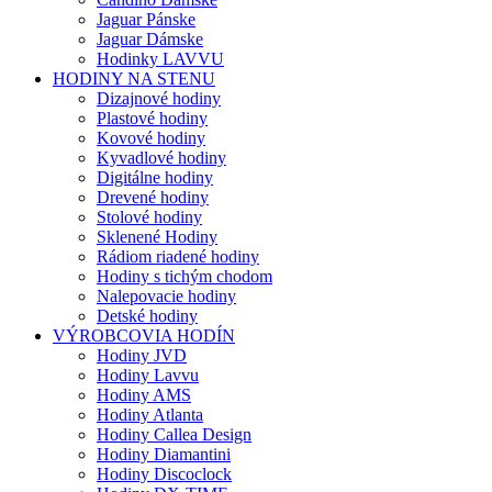
Jaguar Pánske
Jaguar Dámske
Hodinky LAVVU
HODINY NA STENU
Dizajnové hodiny
Plastové hodiny
Kovové hodiny
Kyvadlové hodiny
Digitálne hodiny
Drevené hodiny
Stolové hodiny
Sklenené Hodiny
Rádiom riadené hodiny
Hodiny s tichým chodom
Nalepovacie hodiny
Detské hodiny
VÝROBCOVIA HODÍN
Hodiny JVD
Hodiny Lavvu
Hodiny AMS
Hodiny Atlanta
Hodiny Callea Design
Hodiny Diamantini
Hodiny Discoclock