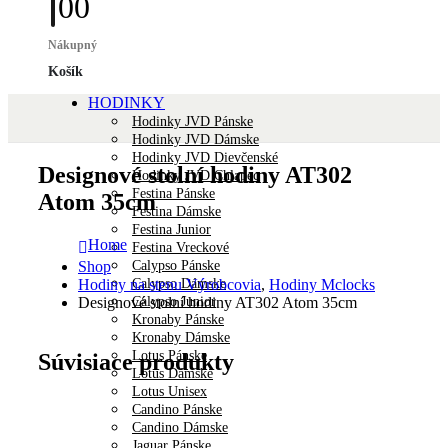
0
0
Nákupný
Košík
HODINKY
Hodinky JVD Pánske
Hodinky JVD Dámske
Hodinky JVD Dievčenské
Designové stolní hodiny AT302
Hodinky JVD Chlapec
Festina Pánske
Atom 35cm
Festina Dámske
Festina Junior
Home
Festina Vreckové
Calypso Pánske
Shop
Calypso Dámske
Hodiny na stenu Výrobcovia
,
Hodiny Mclocks
Calypso Junior
Designové stolní hodiny AT302 Atom 35cm
Kronaby Pánske
Kronaby Dámske
Lotus Pánske
Súvisiace produkty
Lotus Dámske
Lotus Unisex
Candino Pánske
Candino Dámske
Jaguar Pánske