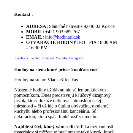
Kontakt :
ADRESA:
Staničné námestie 9,040 02 Košice
MOBIL:
+421 903 685 767
EMAIL:
info@hodinarik.sk
OTVÁRACIE HODINY:
PO - PIA / 8:00 AM
- 16:30 PM
Facebook
Twitter
Pinterest
Youtube
Instagram
Hodiny na stenu ktoré prinesú nadčasovosť
Hodiny na stenu: Viac než len čas.
Nástenné hodiny už dávno nie sú len praktickým
pomocníkom. Dnes predstavujú kľúčový dizajnový
prvok, ktorý dokáže definovať atmosféru celej
miestnosti – či už ide o útulnú obývačku, modernú
kuchyňu alebo profesionálnu kanceláriu. Sú
dekoráciou, ktorá spája funkčnosť s umením.
Nájdite si štýl, ktorý vám sedí:
Vďaka rozmanitosti
materiálov si môžete vybrať presne taký kúsok, ktorý