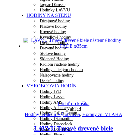
Jaguar Dámske
Hodinky LAVVU
HODINY NA STENU
Dizajnové hodiny
Plastové hodiny
Kovové hodiny
Kyvadlové hodiny
Digitálne hodiny
Drevené hodiny
Stolové hodiny
Sklenené Hodiny
Rádiom riadené hodiny
Hodiny s tichým chodom
Nalepovacie hodiny
Detské hodiny
VÝROBCOVIA HODÍN
Hodiny JVD
Hodiny Lavvu
Hodiny AMS
Pridať do košíka
Hodiny Atlanta
Náhľad
Hodiny Callea Design
Hodiny na stenu Výrobcovia
,
Hodiny zn. VLAHA
Hodiny Diamantini
Hodiny Discoclock
LAVVU Tmavé drevené biele
Hodiny DX-TIME
Hodiny Fisura