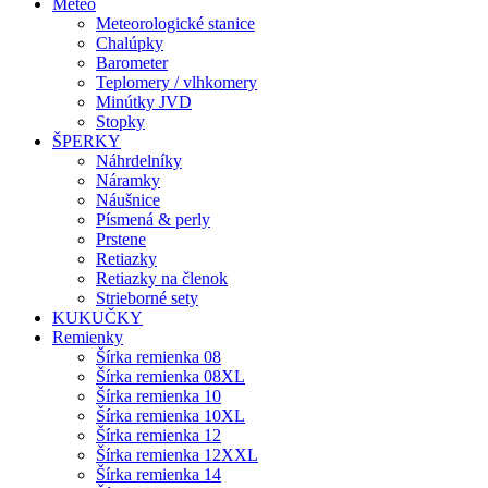
Meteo
Meteorologické stanice
Chalúpky
Barometer
Teplomery / vlhkomery
Minútky JVD
Stopky
ŠPERKY
Náhrdelníky
Náramky
Náušnice
Písmená & perly
Prstene
Retiazky
Retiazky na členok
Strieborné sety
KUKUČKY
Remienky
Šírka remienka 08
Šírka remienka 08XL
Šírka remienka 10
Šírka remienka 10XL
Šírka remienka 12
Šírka remienka 12XXL
Šírka remienka 14