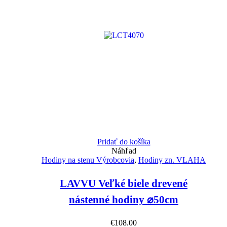
Pridať do košíka
Náhľad
Hodiny na stenu Výrobcovia
,
Hodiny zn. VLAHA
LAVVU Veľké biele drevené
nástenné hodiny ⌀50cm
€
108.00