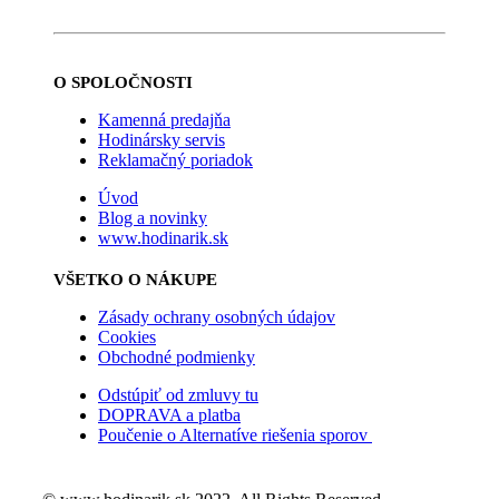
O SPOLOČNOSTI
Kamenná predajňa
Hodinársky servis
Reklamačný poriadok
Úvod
Blog a novinky
www.hodinarik.sk
VŠETKO O NÁKUPE
Zásady ochrany osobných údajov
Cookies
Obchodné podmienky
Odstúpiť od zmluvy tu
DOPRAVA a platba
Poučenie o Alternatíve riešenia sporov