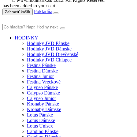
© www.hodinarik.sk 2022. All Rights Reserved
has been added to your cart.
Pokladňa
Zobraziť košík
HODINKY
Hodinky JVD Pánske
Hodinky JVD Dámske
Hodinky JVD Dievčenské
Hodinky JVD Chlapec
Festina Pánske
Festina Dámske
Festina Junior
Festina Vreckové
Calypso Pánske
Calypso Dámske
Calypso Junior
Kronaby Pánske
Kronaby Dámske
Lotus Pánske
Lotus Dámske
Lotus Unisex
Candino Pánske
Candino Dámske