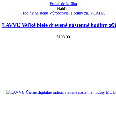
Pridať do košíka
Náhľad
Hodiny na stenu Výrobcovia
,
Hodiny zn. VLAHA
LAVVU Veľké biele drevené nástenné hodiny ⌀
€
108.00