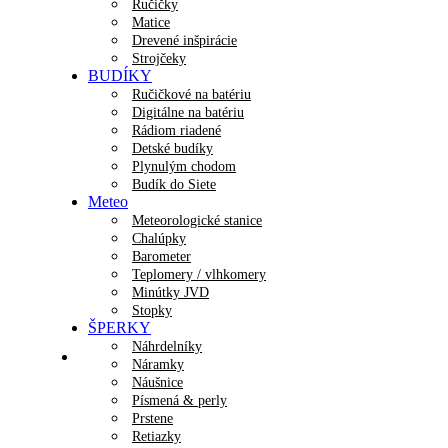
Ručičky
Matice
Drevené inšpirácie
Strojčeky
BUDÍKY
Ručičkové na batériu
Digitálne na batériu
Rádiom riadené
Detské budíky
Plynulým chodom
Budík do Siete
Meteo
Meteorologické stanice
Chalúpky
Barometer
Teplomery / vlhkomery
Minútky JVD
Stopky
ŠPERKY
Náhrdelníky
Náramky
Náušnice
Písmená & perly
Prstene
Retiazky