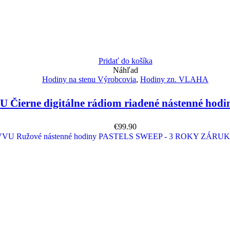
Pridať do košíka
Náhľad
Hodiny na stenu Výrobcovia
,
Hodiny zn. VLAHA
 Čierne digitálne rádiom riadené nástenné ho
€
99.90