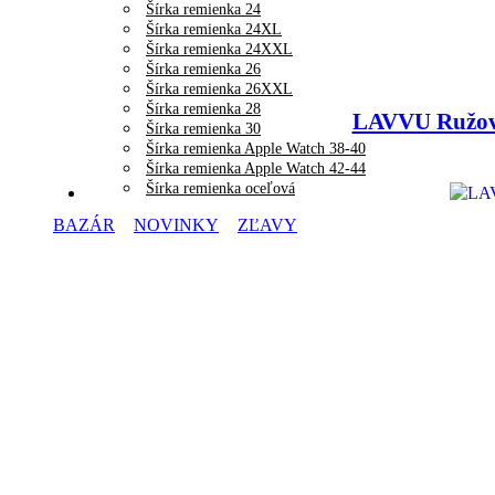
Šírka remienka 24
Šírka remienka 24XL
Šírka remienka 24XXL
Šírka remienka 26
Šírka remienka 26XXL
Šírka remienka 28
LAVVU Ružov
Šírka remienka 30
Šírka remienka Apple Watch 38-40
Šírka remienka Apple Watch 42-44
Šírka remienka oceľová
BAZÁR
NOVINKY
ZĽAVY