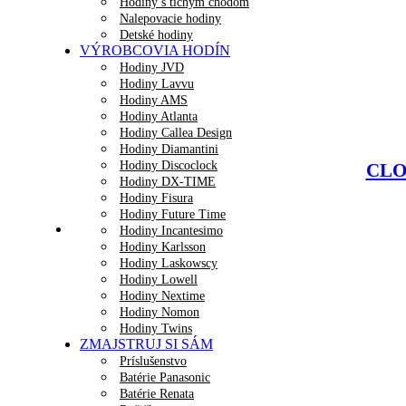
Hodiny s tichým chodom
Nalepovacie hodiny
Detské hodiny
VÝROBCOVIA HODÍN
Hodiny JVD
Hodiny Lavvu
Hodiny AMS
Hodiny Atlanta
Hodiny Callea Design
Hodiny Diamantini
Hodiny Discoclock
CLOC
Hodiny DX-TIME
Hodiny Fisura
Hodiny Future Time
Hodiny Incantesimo
Hodiny Karlsson
Hodiny Laskowscy
Hodiny Lowell
Hodiny Nextime
Hodiny Nomon
Hodiny Twins
ZMAJSTRUJ SI SÁM
Príslušenstvo
Batérie Panasonic
Batérie Renata