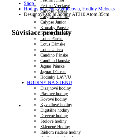
Festina Junior
Shop
Festina Vreckové
Hodiny na stenu Výrobcovia
,
Hodiny Mclocks
Calypso Pánske
Designové stolní hodiny AT310 Atom 35cm
Calypso Dámske
Calypso Junior
Kronaby Pánske
Súvisiace produkty
Kronaby Dámske
Lotus Pánske
Lotus Dámske
Lotus Unisex
Candino Pánske
Candino Dámske
Jaguar Pánske
Jaguar Dámske
Hodinky LAVVU
HODINY NA STENU
Dizajnové hodiny
Plastové hodiny
Kovové hodiny
Kyvadlové hodiny
Digitálne hodiny
Drevené hodiny
Stolové hodiny
Sklenené Hodiny
Rádiom riadené hodiny