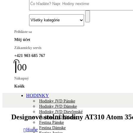
Prihláste sa
Môj účet
Zákaznícky servis
+421 903 685 767
0
0
Nákupný
Košík
HODINKY
Hodinky JVD Pánske
Hodinky JVD Dámske
Hodinky JVD Dievčenské
Designové stolní hodiny AT310 Atom 3
Hodinky JVD Chlapec
Festina Pánske
Festina Dámske
Home