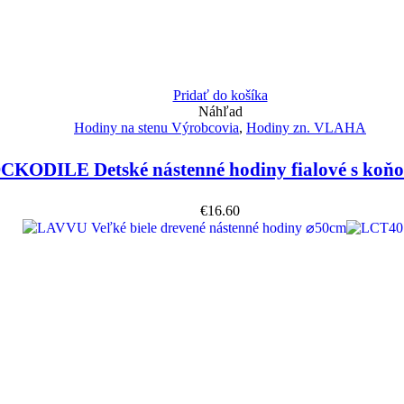
Pridať do košíka
Náhľad
Hodiny na stenu Výrobcovia
,
Hodiny zn. VLAHA
KODILE Detské nástenné hodiny fialové s ko
€
16.60