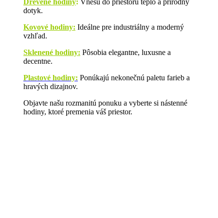
Drevené hodiny
:
Vnesú do priestoru teplo a prírodný
dotyk.
Kovové hodiny:
Ideálne pre industriálny a moderný
vzhľad.
Sklenené hodiny:
Pôsobia elegantne, luxusne a
decentne.
Plastové hodiny:
Ponúkajú nekonečnú paletu farieb a
hravých dizajnov.
Objavte našu rozmanitú ponuku a vyberte si nástenné
hodiny, ktoré premenia váš priestor.