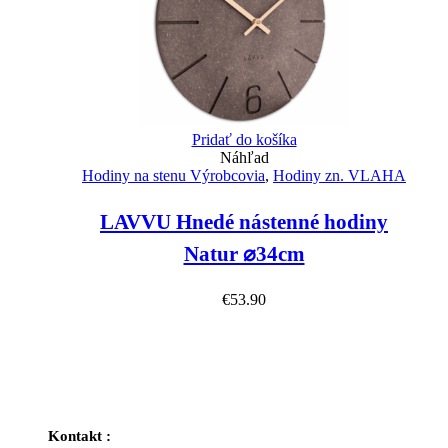
Pridať do košíka
Náhľad
Hodiny na stenu Výrobcovia
,
Hodiny zn. VLAHA
LAVVU Hnedé nástenné hodiny
Natur ⌀34cm
€
53.90
Kontakt :