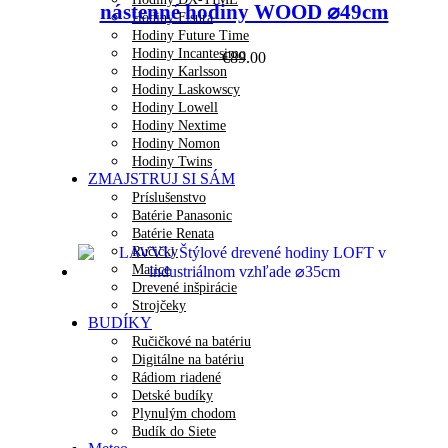
nástenné hodiny WOOD ⌀49cm
Hodiny Fisura
Hodiny Future Time
Hodiny Incantesimo
€
89.00
Hodiny Karlsson
Hodiny Laskowscy
Hodiny Lowell
Hodiny Nextime
Hodiny Nomon
Hodiny Twins
ZMAJSTRUJ SI SÁM
Príslušenstvo
Batérie Panasonic
Batérie Renata
Ručičky
Matice
Drevené inšpirácie
Strojčeky
BUDÍKY
Ručičkové na batériu
Digitálne na batériu
Rádiom riadené
Detské budíky
Plynulým chodom
Budík do Siete