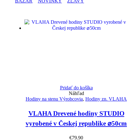
BAZÁR
NOVINKY
ZĽAVY
Pridať do košíka
Náhľad
Hodiny na stenu Výrobcovia
,
Hodiny zn. VLAHA
VLAHA Drevené hodiny STUDIO
vyrobené v Českej republike ⌀50cm
€
79.90