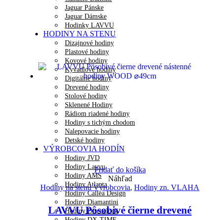
Jaguar Pánske
Jaguar Dámske
Hodinky LAVVU
HODINY NA STENU
Dizajnové hodiny
Plastové hodiny
Kovové hodiny
Kyvadlové hodiny
Digitálne hodiny
Drevené hodiny
Stolové hodiny
Sklenené Hodiny
Rádiom riadené hodiny
Hodiny s tichým chodom
Nalepovacie hodiny
Detské hodiny
VÝROBCOVIA HODÍN
Hodiny JVD
Hodiny Lavvu
Pridať do košíka
Hodiny AMS
Náhľad
Hodiny Atlanta
Hodiny na stenu Výrobcovia
,
Hodiny zn. VLAHA
Hodiny Callea Design
Hodiny Diamantini
LAVVU Pôsobivé čierne drevené
Hodiny Discoclock
Hodiny DX-TIME