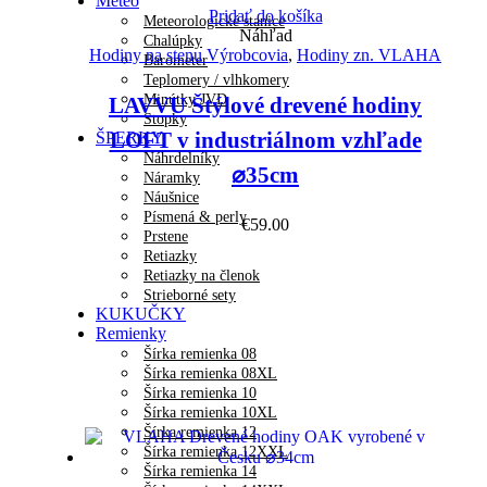
Meteo
Pridať do košíka
Meteorologické stanice
Náhľad
Chalúpky
Hodiny na stenu Výrobcovia
,
Hodiny zn. VLAHA
Barometer
Teplomery / vlhkomery
Minútky JVD
LAVVU Štýlové drevené hodiny
Stopky
LOFT v industriálnom vzhľade
ŠPERKY
Náhrdelníky
⌀35cm
Náramky
Náušnice
Písmená & perly
€
59.00
Prstene
Retiazky
Retiazky na členok
Strieborné sety
KUKUČKY
Remienky
Šírka remienka 08
Šírka remienka 08XL
Šírka remienka 10
Šírka remienka 10XL
Šírka remienka 12
Šírka remienka 12XXL
Šírka remienka 14