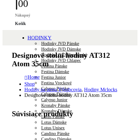
0
0
Nákupný
Košík
HODINKY
Hodinky JVD Pánske
Hodinky JVD Dámske
Designové stolní hodiny AT312
Hodinky JVD Dievčenské
Hodinky JVD Chlapec
Atom 35cm
Festina Pánske
Festina Dámske
Home
Festina Junior
Festina Vreckové
Shop
Calypso Pánske
Hodiny na stenu Výrobcovia
,
Hodiny Mclocks
Calypso Dámske
Designové stolní hodiny AT312 Atom 35cm
Calypso Junior
Kronaby Pánske
Kronaby Dámske
Súvisiace produkty
Lotus Pánske
Lotus Dámske
Lotus Unisex
Candino Pánske
Candino Dámske