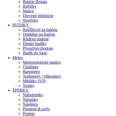
Batérie Renata
Ručičky
Matice
Drevené inšpirácie
Strojčeky
BUDÍKY
Ručičkové na batériu
Digitálne na batériu
Rádiom riadené
Detské budíky
Plynulým chodom
Budík do Siete
Meteo
Meteorologické stanice
Chalúpky
Barometer
Teplomery / vlhkomery
Minútky JVD
Stopky
ŠPERKY
Náhrdelníky
Náramky
Náušnice
Písmená & perly
Prstene