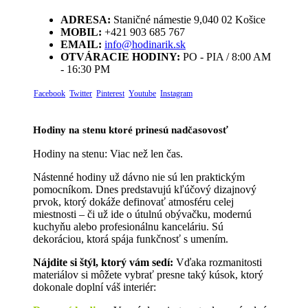
ADRESA:
Staničné námestie 9,040 02 Košice
MOBIL:
+421 903 685 767
EMAIL:
info@hodinarik.sk
OTVÁRACIE HODINY:
PO - PIA / 8:00 AM
- 16:30 PM
Facebook
Twitter
Pinterest
Youtube
Instagram
Hodiny na stenu ktoré prinesú nadčasovosť
Hodiny na stenu: Viac než len čas.
Nástenné hodiny už dávno nie sú len praktickým
pomocníkom. Dnes predstavujú kľúčový dizajnový
prvok, ktorý dokáže definovať atmosféru celej
miestnosti – či už ide o útulnú obývačku, modernú
kuchyňu alebo profesionálnu kanceláriu. Sú
dekoráciou, ktorá spája funkčnosť s umením.
Nájdite si štýl, ktorý vám sedí:
Vďaka rozmanitosti
materiálov si môžete vybrať presne taký kúsok, ktorý
dokonale doplní váš interiér: