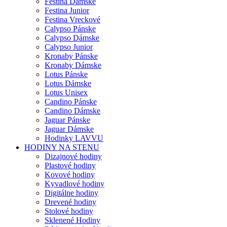
Festina Dámske
Festina Junior
Festina Vreckové
Calypso Pánske
Calypso Dámske
Calypso Junior
Kronaby Pánske
Kronaby Dámske
Lotus Pánske
Lotus Dámske
Lotus Unisex
Candino Pánske
Candino Dámske
Jaguar Pánske
Jaguar Dámske
Hodinky LAVVU
HODINY NA STENU
Dizajnové hodiny
Plastové hodiny
Kovové hodiny
Kyvadlové hodiny
Digitálne hodiny
Drevené hodiny
Stolové hodiny
Sklenené Hodiny