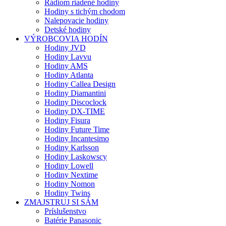
Rádiom riadené hodiny
Hodiny s tichým chodom
Nalepovacie hodiny
Detské hodiny
VÝROBCOVIA HODÍN
Hodiny JVD
Hodiny Lavvu
Hodiny AMS
Hodiny Atlanta
Hodiny Callea Design
Hodiny Diamantini
Hodiny Discoclock
Hodiny DX-TIME
Hodiny Fisura
Hodiny Future Time
Hodiny Incantesimo
Hodiny Karlsson
Hodiny Laskowscy
Hodiny Lowell
Hodiny Nextime
Hodiny Nomon
Hodiny Twins
ZMAJSTRUJ SI SÁM
Príslušenstvo
Batérie Panasonic