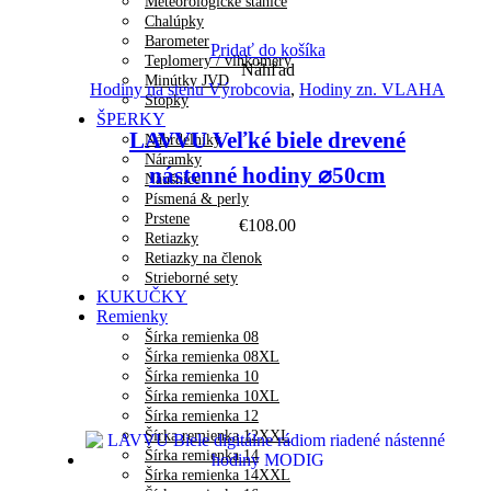
Meteorologické stanice
Chalúpky
Barometer
Pridať do košíka
Teplomery / vlhkomery
Náhľad
Minútky JVD
Hodiny na stenu Výrobcovia
,
Hodiny zn. VLAHA
Stopky
ŠPERKY
LAVVU Veľké biele drevené
Náhrdelníky
Náramky
nástenné hodiny ⌀50cm
Náušnice
Písmená & perly
Prstene
€
108.00
Retiazky
Retiazky na členok
Strieborné sety
KUKUČKY
Remienky
Šírka remienka 08
Šírka remienka 08XL
Šírka remienka 10
Šírka remienka 10XL
Šírka remienka 12
Šírka remienka 12XXL
Šírka remienka 14
Šírka remienka 14XXL