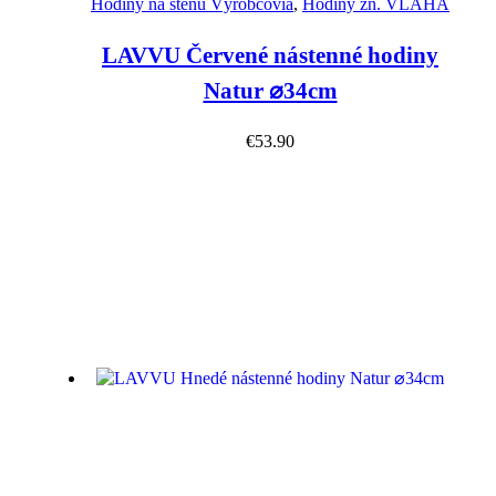
Hodiny na stenu Výrobcovia
,
Hodiny zn. VLAHA
LAVVU Červené nástenné hodiny
Natur ⌀34cm
€
53.90