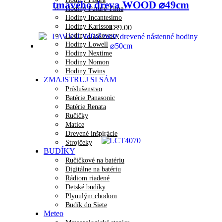
tmavého dreva WOOD ⌀49cm
Hodiny Future Time
Hodiny Incantesimo
Hodiny Karlsson
€
89.00
Hodiny Laskowscy
Hodiny Lowell
Hodiny Nextime
Hodiny Nomon
Hodiny Twins
ZMAJSTRUJ SI SÁM
Príslušenstvo
Batérie Panasonic
Batérie Renata
Ručičky
Matice
Drevené inšpirácie
Strojčeky
BUDÍKY
Ručičkové na batériu
Digitálne na batériu
Rádiom riadené
Detské budíky
Plynulým chodom
Budík do Siete
Meteo