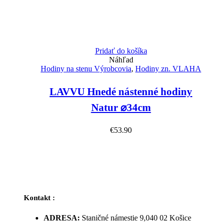
Pridať do košíka
Náhľad
Hodiny na stenu Výrobcovia
,
Hodiny zn. VLAHA
LAVVU Hnedé nástenné hodiny
Natur ⌀34cm
€
53.90
Kontakt :
ADRESA:
Staničné námestie 9,040 02 Košice