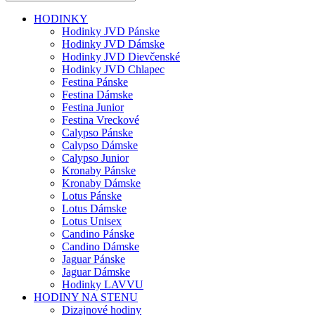
HODINKY
Hodinky JVD Pánske
Hodinky JVD Dámske
Hodinky JVD Dievčenské
Hodinky JVD Chlapec
Festina Pánske
Festina Dámske
Festina Junior
Festina Vreckové
Calypso Pánske
Calypso Dámske
Calypso Junior
Kronaby Pánske
Kronaby Dámske
Lotus Pánske
Lotus Dámske
Lotus Unisex
Candino Pánske
Candino Dámske
Jaguar Pánske
Jaguar Dámske
Hodinky LAVVU
HODINY NA STENU
Dizajnové hodiny