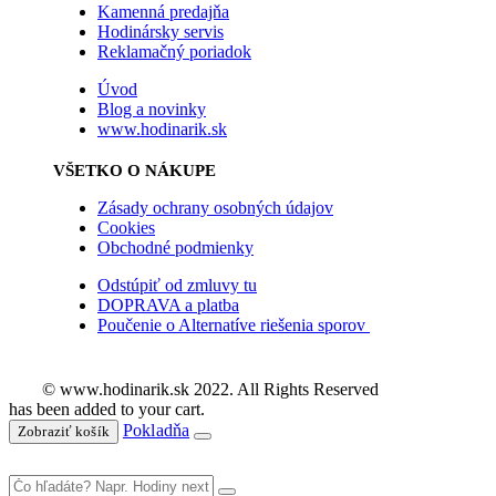
Kamenná predajňa
Hodinársky servis
Reklamačný poriadok
Úvod
Blog a novinky
www.hodinarik.sk
VŠETKO O NÁKUPE
Zásady ochrany osobných údajov
Cookies
Obchodné podmienky
Odstúpiť od zmluvy tu
DOPRAVA a platba
Poučenie o Alternatíve riešenia sporov
© www.hodinarik.sk 2022. All Rights Reserved
has been added to your cart.
Pokladňa
Zobraziť košík