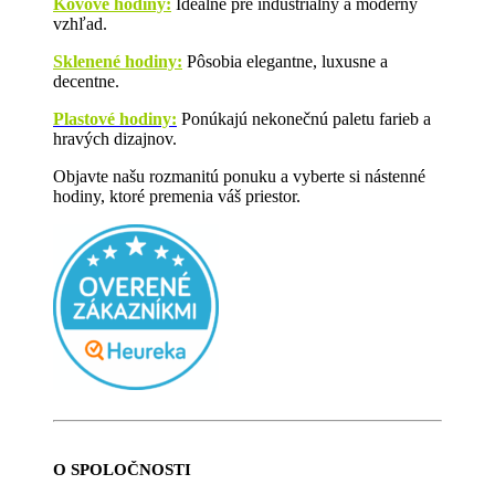
Kovové hodiny:
Ideálne pre industriálny a moderný
vzhľad.
Sklenené hodiny:
Pôsobia elegantne, luxusne a
decentne.
Plastové hodiny:
Ponúkajú nekonečnú paletu farieb a
hravých dizajnov.
Objavte našu rozmanitú ponuku a vyberte si nástenné
hodiny, ktoré premenia váš priestor.
O SPOLOČNOSTI