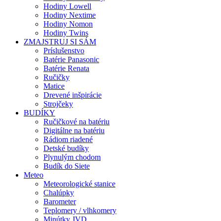
Hodiny Lowell
Hodiny Nextime
Hodiny Nomon
Hodiny Twins
ZMAJSTRUJ SI SÁM
Príslušenstvo
Batérie Panasonic
Batérie Renata
Ručičky
Matice
Drevené inšpirácie
Strojčeky
BUDÍKY
Ručičkové na batériu
Digitálne na batériu
Rádiom riadené
Detské budíky
Plynulým chodom
Budík do Siete
Meteo
Meteorologické stanice
Chalúpky
Barometer
Teplomery / vlhkomery
Minútky JVD