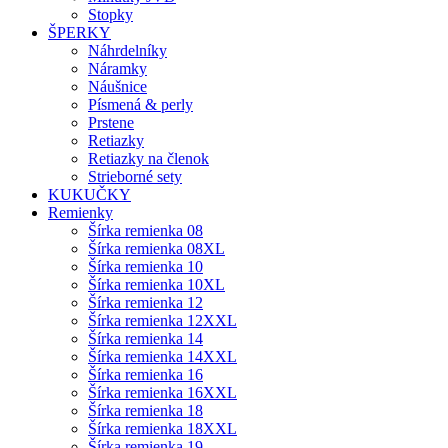
Stopky
ŠPERKY
Náhrdelníky
Náramky
Náušnice
Písmená & perly
Prstene
Retiazky
Retiazky na členok
Strieborné sety
KUKUČKY
Remienky
Šírka remienka 08
Šírka remienka 08XL
Šírka remienka 10
Šírka remienka 10XL
Šírka remienka 12
Šírka remienka 12XXL
Šírka remienka 14
Šírka remienka 14XXL
Šírka remienka 16
Šírka remienka 16XXL
Šírka remienka 18
Šírka remienka 18XXL
Šírka remienka 19