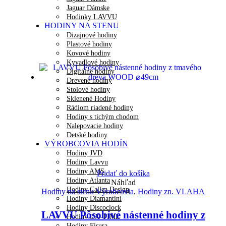
Jaguar Dámske
Hodinky LAVVU
HODINY NA STENU
Dizajnové hodiny
Plastové hodiny
Kovové hodiny
Kyvadlové hodiny
Digitálne hodiny
Drevené hodiny
Stolové hodiny
Sklenené Hodiny
Rádiom riadené hodiny
Hodiny s tichým chodom
Nalepovacie hodiny
Detské hodiny
VÝROBCOVIA HODÍN
Hodiny JVD
Hodiny Lavvu
Hodiny AMS
Pridať do košíka
Hodiny Atlanta
Náhľad
Hodiny Callea Design
Hodiny na stenu Výrobcovia
,
Hodiny zn. VLAHA
Hodiny Diamantini
Hodiny Discoclock
LAVVU Pôsobivé nástenné hodiny z
Hodiny DX-TIME
Hodiny Fisura