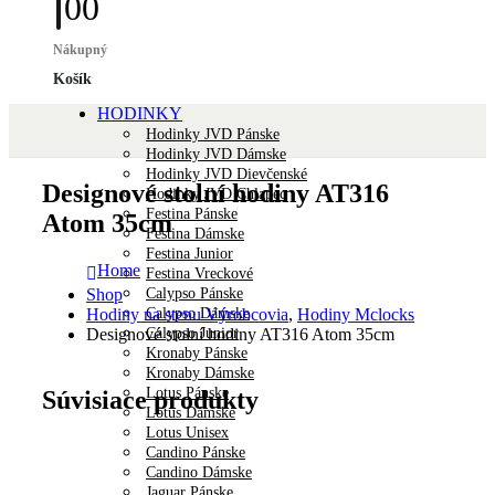
0
0
Nákupný
Košík
HODINKY
Hodinky JVD Pánske
Hodinky JVD Dámske
Hodinky JVD Dievčenské
Designové stolní hodiny AT316
Hodinky JVD Chlapec
Festina Pánske
Atom 35cm
Festina Dámske
Festina Junior
Home
Festina Vreckové
Calypso Pánske
Shop
Calypso Dámske
Hodiny na stenu Výrobcovia
,
Hodiny Mclocks
Calypso Junior
Designové stolní hodiny AT316 Atom 35cm
Kronaby Pánske
Kronaby Dámske
Lotus Pánske
Súvisiace produkty
Lotus Dámske
Lotus Unisex
Candino Pánske
Candino Dámske
Jaguar Pánske