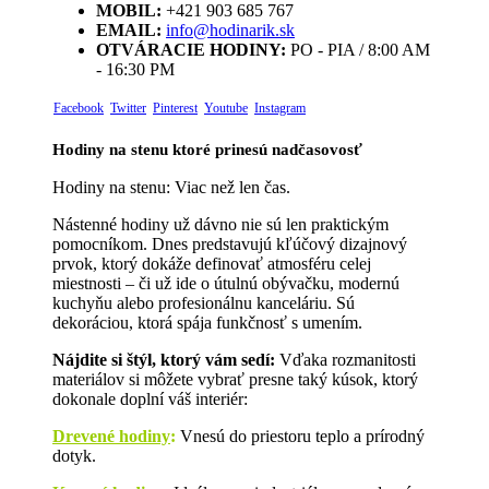
MOBIL:
+421 903 685 767
EMAIL:
info@hodinarik.sk
OTVÁRACIE HODINY:
PO - PIA / 8:00 AM
- 16:30 PM
Facebook
Twitter
Pinterest
Youtube
Instagram
Hodiny na stenu ktoré prinesú nadčasovosť
Hodiny na stenu: Viac než len čas.
Nástenné hodiny už dávno nie sú len praktickým
pomocníkom. Dnes predstavujú kľúčový dizajnový
prvok, ktorý dokáže definovať atmosféru celej
miestnosti – či už ide o útulnú obývačku, modernú
kuchyňu alebo profesionálnu kanceláriu. Sú
dekoráciou, ktorá spája funkčnosť s umením.
Nájdite si štýl, ktorý vám sedí:
Vďaka rozmanitosti
materiálov si môžete vybrať presne taký kúsok, ktorý
dokonale doplní váš interiér:
Drevené hodiny
:
Vnesú do priestoru teplo a prírodný
dotyk.