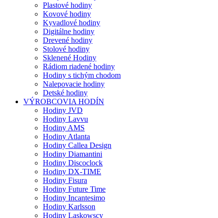
Plastové hodiny
Kovové hodiny
Kyvadlové hodiny
Digitálne hodiny
Drevené hodiny
Stolové hodiny
Sklenené Hodiny
Rádiom riadené hodiny
Hodiny s tichým chodom
Nalepovacie hodiny
Detské hodiny
VÝROBCOVIA HODÍN
Hodiny JVD
Hodiny Lavvu
Hodiny AMS
Hodiny Atlanta
Hodiny Callea Design
Hodiny Diamantini
Hodiny Discoclock
Hodiny DX-TIME
Hodiny Fisura
Hodiny Future Time
Hodiny Incantesimo
Hodiny Karlsson
Hodiny Laskowscy