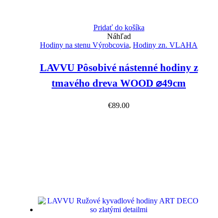
Pridať do košíka
Náhľad
Hodiny na stenu Výrobcovia
,
Hodiny zn. VLAHA
LAVVU Pôsobivé nástenné hodiny z
tmavého dreva WOOD ⌀49cm
€
89.00