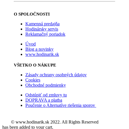
O SPOLOČNOSTI
Kamenná predajňa
Hodinársky servis
Reklamačný poriadok
Úvod
Blog a novinky
www.hodinarik.sk
VŠETKO O NÁKUPE
Zásady ochrany osobných údajov
Cookies
Obchodné podmienky
Odstúpiť od zmluvy tu
DOPRAVA a platba
Poučenie o Alternatíve riešenia sporov
© www.hodinarik.sk 2022. All Rights Reserved
has been added to your cart.