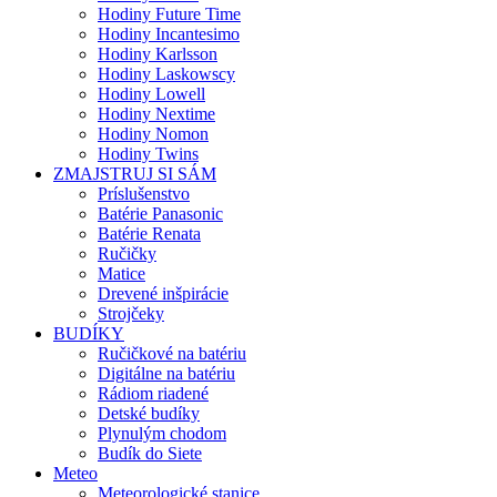
Hodiny Future Time
Hodiny Incantesimo
Hodiny Karlsson
Hodiny Laskowscy
Hodiny Lowell
Hodiny Nextime
Hodiny Nomon
Hodiny Twins
ZMAJSTRUJ SI SÁM
Príslušenstvo
Batérie Panasonic
Batérie Renata
Ručičky
Matice
Drevené inšpirácie
Strojčeky
BUDÍKY
Ručičkové na batériu
Digitálne na batériu
Rádiom riadené
Detské budíky
Plynulým chodom
Budík do Siete
Meteo
Meteorologické stanice