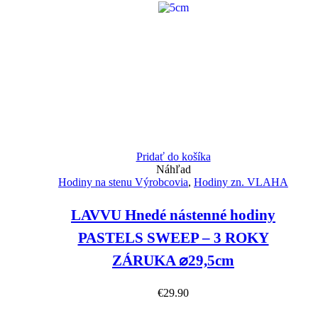
Pridať do košíka
Náhľad
Hodiny na stenu Výrobcovia
,
Hodiny zn. VLAHA
LAVVU Hnedé nástenné hodiny
PASTELS SWEEP – 3 ROKY
ZÁRUKA ⌀29,5cm
€
29.90