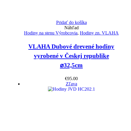
Pridať do košíka
Náhľad
Hodiny na stenu Výrobcovia
,
Hodiny zn. VLAHA
VLAHA Dubové drevené hodiny
vyrobené v Českej republike
⌀32,5cm
€
95.00
Zľava