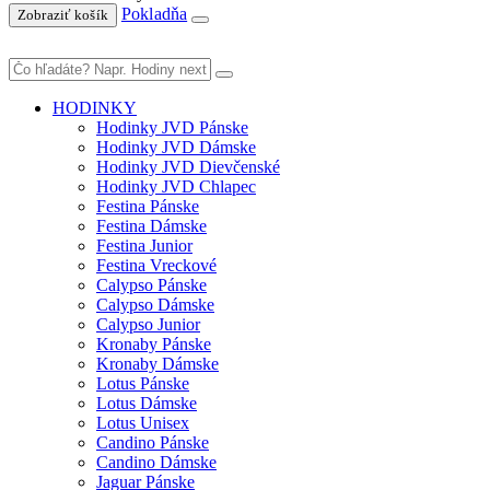
Pokladňa
Zobraziť košík
HODINKY
Hodinky JVD Pánske
Hodinky JVD Dámske
Hodinky JVD Dievčenské
Hodinky JVD Chlapec
Festina Pánske
Festina Dámske
Festina Junior
Festina Vreckové
Calypso Pánske
Calypso Dámske
Calypso Junior
Kronaby Pánske
Kronaby Dámske
Lotus Pánske
Lotus Dámske
Lotus Unisex
Candino Pánske
Candino Dámske
Jaguar Pánske