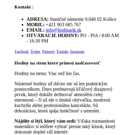
Kontakt :
ADRESA:
Staničné námestie 9,040 02 Košice
MOBIL:
+421 903 685 767
EMAIL:
info@hodinarik.sk
OTVÁRACIE HODINY:
PO - PIA / 8:00 AM
- 16:30 PM
Facebook
Twitter
Pinterest
Youtube
Instagram
Hodiny na stenu ktoré prinesú nadčasovosť
Hodiny na stenu: Viac než len čas.
Nástenné hodiny už dávno nie sú len praktickým
pomocníkom. Dnes predstavujú kľúčový dizajnový
prvok, ktorý dokáže definovať atmosféru celej
miestnosti – či už ide o útulnú obývačku, modernú
kuchyňu alebo profesionálnu kanceláriu. Sú
dekoráciou, ktorá spája funkčnosť s umením.
Nájdite si štýl, ktorý vám sedí:
Vďaka rozmanitosti
materiálov si môžete vybrať presne taký kúsok, ktorý
dokonale doplní váš interiér: