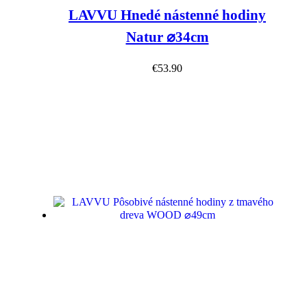
LAVVU Hnedé nástenné hodiny
Natur ⌀34cm
€
53.90