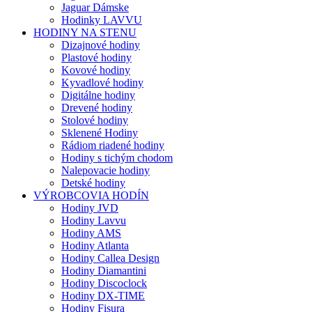
Jaguar Dámske
Hodinky LAVVU
HODINY NA STENU
Dizajnové hodiny
Plastové hodiny
Kovové hodiny
Kyvadlové hodiny
Digitálne hodiny
Drevené hodiny
Stolové hodiny
Sklenené Hodiny
Rádiom riadené hodiny
Hodiny s tichým chodom
Nalepovacie hodiny
Detské hodiny
VÝROBCOVIA HODÍN
Hodiny JVD
Hodiny Lavvu
Hodiny AMS
Hodiny Atlanta
Hodiny Callea Design
Hodiny Diamantini
Hodiny Discoclock
Hodiny DX-TIME
Hodiny Fisura