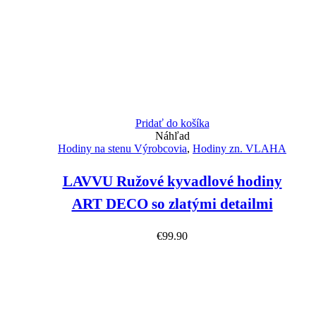
Pridať do košíka
Náhľad
Hodiny na stenu Výrobcovia
,
Hodiny zn. VLAHA
LAVVU Ružové kyvadlové hodiny
ART DECO so zlatými detailmi
€
99.90