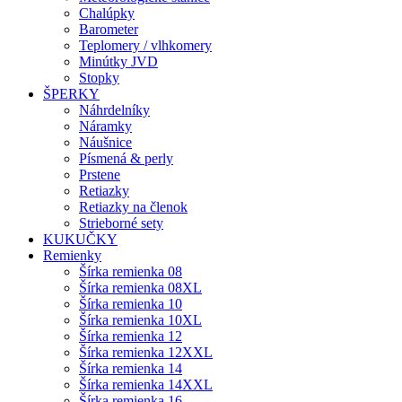
Chalúpky
Barometer
Teplomery / vlhkomery
Minútky JVD
Stopky
ŠPERKY
Náhrdelníky
Náramky
Náušnice
Písmená & perly
Prstene
Retiazky
Retiazky na členok
Strieborné sety
KUKUČKY
Remienky
Šírka remienka 08
Šírka remienka 08XL
Šírka remienka 10
Šírka remienka 10XL
Šírka remienka 12
Šírka remienka 12XXL
Šírka remienka 14
Šírka remienka 14XXL
Šírka remienka 16