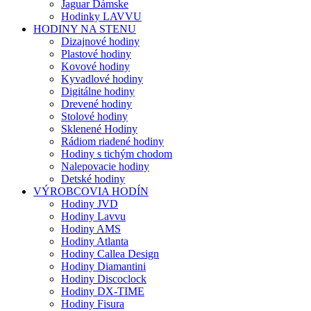
Jaguar Dámske
Hodinky LAVVU
HODINY NA STENU
Dizajnové hodiny
Plastové hodiny
Kovové hodiny
Kyvadlové hodiny
Digitálne hodiny
Drevené hodiny
Stolové hodiny
Sklenené Hodiny
Rádiom riadené hodiny
Hodiny s tichým chodom
Nalepovacie hodiny
Detské hodiny
VÝROBCOVIA HODÍN
Hodiny JVD
Hodiny Lavvu
Hodiny AMS
Hodiny Atlanta
Hodiny Callea Design
Hodiny Diamantini
Hodiny Discoclock
Hodiny DX-TIME
Hodiny Fisura