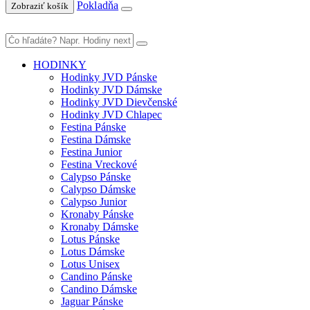
Pokladňa
Zobraziť košík
HODINKY
Hodinky JVD Pánske
Hodinky JVD Dámske
Hodinky JVD Dievčenské
Hodinky JVD Chlapec
Festina Pánske
Festina Dámske
Festina Junior
Festina Vreckové
Calypso Pánske
Calypso Dámske
Calypso Junior
Kronaby Pánske
Kronaby Dámske
Lotus Pánske
Lotus Dámske
Lotus Unisex
Candino Pánske
Candino Dámske
Jaguar Pánske