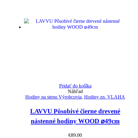
Pridať do košíka
Náhľad
Hodiny na stenu Výrobcovia
,
Hodiny zn. VLAHA
LAVVU Pôsobivé čierne drevené
nástenné hodiny WOOD ⌀49cm
€
89.00