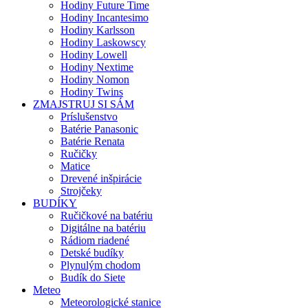
Hodiny Future Time
Hodiny Incantesimo
Hodiny Karlsson
Hodiny Laskowscy
Hodiny Lowell
Hodiny Nextime
Hodiny Nomon
Hodiny Twins
ZMAJSTRUJ SI SÁM
Príslušenstvo
Batérie Panasonic
Batérie Renata
Ručičky
Matice
Drevené inšpirácie
Strojčeky
BUDÍKY
Ručičkové na batériu
Digitálne na batériu
Rádiom riadené
Detské budíky
Plynulým chodom
Budík do Siete
Meteo
Meteorologické stanice