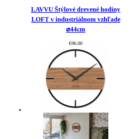
LAVVU Štýlové drevené hodiny
LOFT v industriálnom vzhľade
⌀44cm
€
96.00