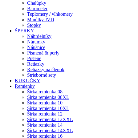
Chalúpky
Barometer
Teplomery / vlhkomery
Minútky JVD
Stopky
ŠPERKY
Náhrdelníky
Náramky
Náušnice
Písmená & perly
Prstene
Retiazky
Retiazky na členok
Strieborné sety
KUKUČKY
Remienky
Šírka remienka 08
Šírka remienka 08XL
Šírka remienka 10
Šírka remienka 10XL
Šírka remienka 12
Šírka remienka 12XXL
Šírka remienka 14
Šírka remienka 14XXL
Šírka remienka 16