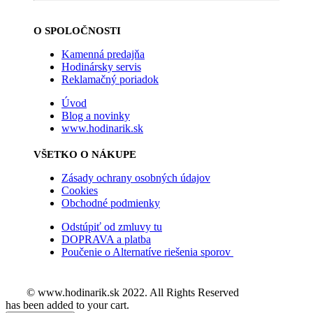
O SPOLOČNOSTI
Kamenná predajňa
Hodinársky servis
Reklamačný poriadok
Úvod
Blog a novinky
www.hodinarik.sk
VŠETKO O NÁKUPE
Zásady ochrany osobných údajov
Cookies
Obchodné podmienky
Odstúpiť od zmluvy tu
DOPRAVA a platba
Poučenie o Alternatíve riešenia sporov
© www.hodinarik.sk 2022. All Rights Reserved
has been added to your cart.