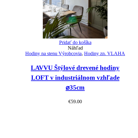
Pridať do košíka
Náhľad
Hodiny na stenu Výrobcovia
,
Hodiny zn. VLAHA
LAVVU Štýlové drevené hodiny
LOFT v industriálnom vzhľade
⌀35cm
€
59.00