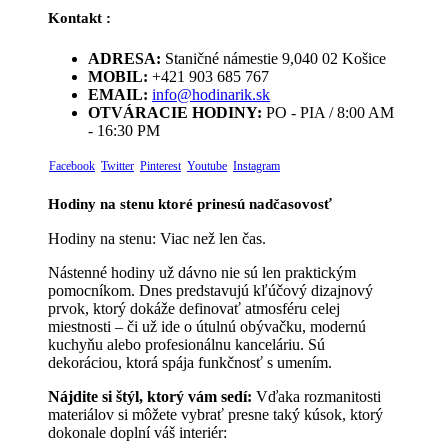
Kontakt :
ADRESA:
Staničné námestie 9,040 02 Košice
MOBIL:
+421 903 685 767
EMAIL:
info@hodinarik.sk
OTVÁRACIE HODINY:
PO - PIA / 8:00 AM
- 16:30 PM
Facebook
Twitter
Pinterest
Youtube
Instagram
Hodiny na stenu ktoré prinesú nadčasovosť
Hodiny na stenu: Viac než len čas.
Nástenné hodiny už dávno nie sú len praktickým
pomocníkom. Dnes predstavujú kľúčový dizajnový
prvok, ktorý dokáže definovať atmosféru celej
miestnosti – či už ide o útulnú obývačku, modernú
kuchyňu alebo profesionálnu kanceláriu. Sú
dekoráciou, ktorá spája funkčnosť s umením.
Nájdite si štýl, ktorý vám sedí:
Vďaka rozmanitosti
materiálov si môžete vybrať presne taký kúsok, ktorý
dokonale doplní váš interiér: