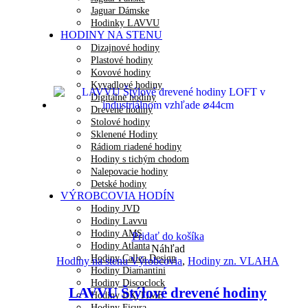
Jaguar Dámske
Hodinky LAVVU
HODINY NA STENU
Dizajnové hodiny
Plastové hodiny
Kovové hodiny
Kyvadlové hodiny
Digitálne hodiny
Drevené hodiny
Stolové hodiny
Sklenené Hodiny
Rádiom riadené hodiny
Hodiny s tichým chodom
Nalepovacie hodiny
Detské hodiny
VÝROBCOVIA HODÍN
Hodiny JVD
Hodiny Lavvu
Hodiny AMS
Pridať do košíka
Hodiny Atlanta
Náhľad
Hodiny Callea Design
Hodiny na stenu Výrobcovia
,
Hodiny zn. VLAHA
Hodiny Diamantini
Hodiny Discoclock
LAVVU Štýlové drevené hodiny
Hodiny DX-TIME
Hodiny Fisura