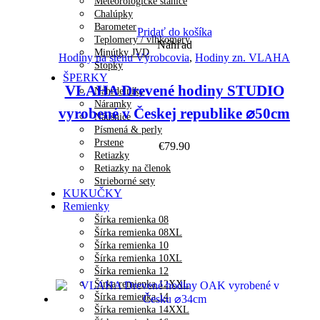
Meteorologické stanice
Chalúpky
Barometer
Pridať do košíka
Teplomery / vlhkomery
Náhľad
Minútky JVD
Hodiny na stenu Výrobcovia
,
Hodiny zn. VLAHA
Stopky
ŠPERKY
VLAHA Drevené hodiny STUDIO
Náhrdelníky
Náramky
vyrobené v Českej republike ⌀50cm
Náušnice
Písmená & perly
Prstene
€
79.90
Retiazky
Retiazky na členok
Strieborné sety
KUKUČKY
Remienky
Šírka remienka 08
Šírka remienka 08XL
Šírka remienka 10
Šírka remienka 10XL
Šírka remienka 12
Šírka remienka 12XXL
Šírka remienka 14
Šírka remienka 14XXL