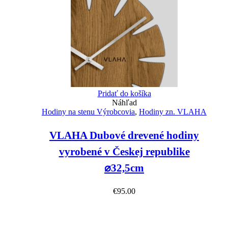
Pridať do košíka
Náhľad
Hodiny na stenu Výrobcovia
,
Hodiny zn. VLAHA
VLAHA Dubové drevené hodiny
vyrobené v Českej republike
⌀32,5cm
€
95.00