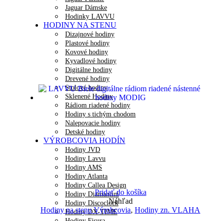
Jaguar Dámske
Hodinky LAVVU
HODINY NA STENU
Dizajnové hodiny
Plastové hodiny
Kovové hodiny
Kyvadlové hodiny
Digitálne hodiny
Drevené hodiny
Stolové hodiny
Sklenené Hodiny
Rádiom riadené hodiny
Hodiny s tichým chodom
Nalepovacie hodiny
Detské hodiny
VÝROBCOVIA HODÍN
Hodiny JVD
Hodiny Lavvu
Hodiny AMS
Hodiny Atlanta
Hodiny Callea Design
Pridať do košíka
Hodiny Diamantini
Náhľad
Hodiny Discoclock
Hodiny na stenu Výrobcovia
,
Hodiny zn. VLAHA
Hodiny DX-TIME
Hodiny Fisura