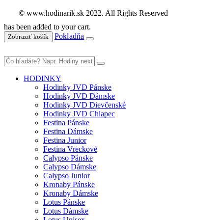
© www.hodinarik.sk 2022. All Rights Reserved
has been added to your cart.
Pokladňa
Zobraziť košík
HODINKY
Hodinky JVD Pánske
Hodinky JVD Dámske
Hodinky JVD Dievčenské
Hodinky JVD Chlapec
Festina Pánske
Festina Dámske
Festina Junior
Festina Vreckové
Calypso Pánske
Calypso Dámske
Calypso Junior
Kronaby Pánske
Kronaby Dámske
Lotus Pánske
Lotus Dámske
Lotus Unisex