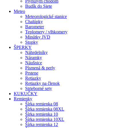
Plynulým chodom
Budík do Siete
Meteo
Meteorologické stanice
Chalúpky
Barometer
Teplomery / vlhkomery
Minútky JVD
Stopky
ŠPERKY
Náhrdelníky
Náramky
Náušnice
Písmená & perly
Prstene
Retiazky
Retiazky na členok
Strieborné sety
KUKUČKY
Remienky
Šírka remienka 08
Šírka remienka 08XL
Šírka remienka 10
Šírka remienka 10XL
Šírka remienka 12