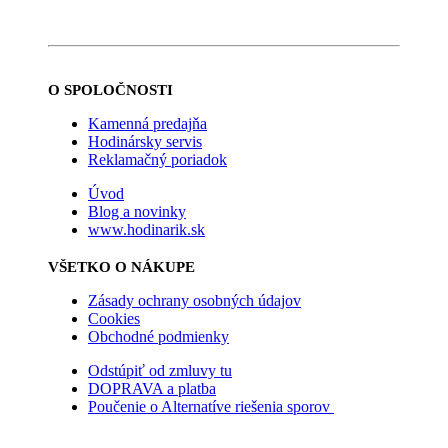
O SPOLOČNOSTI
Kamenná predajňa
Hodinársky servis
Reklamačný poriadok
Úvod
Blog a novinky
www.hodinarik.sk
VŠETKO O NÁKUPE
Zásady ochrany osobných údajov
Cookies
Obchodné podmienky
Odstúpiť od zmluvy tu
DOPRAVA a platba
Poučenie o Alternatíve riešenia sporov