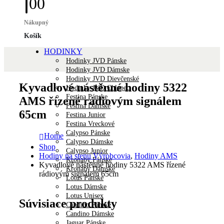
0
0
Nákupný
Košík
HODINKY
Hodinky JVD Pánske
Hodinky JVD Dámske
Hodinky JVD Dievčenské
Kyvadlové nástěnné hodiny 5322
Hodinky JVD Chlapec
Festina Pánske
AMS řízené rádiovým signálem
Festina Dámske
65cm
Festina Junior
Festina Vreckové
Calypso Pánske
Home
Calypso Dámske
Shop
Calypso Junior
Hodiny na stenu Výrobcovia
,
Hodiny AMS
Kronaby Pánske
Kyvadlové nástěnné hodiny 5322 AMS řízené
Kronaby Dámske
rádiovým signálem 65cm
Lotus Pánske
Lotus Dámske
Lotus Unisex
Súvisiace produkty
Candino Pánske
Candino Dámske
Jaguar Pánske