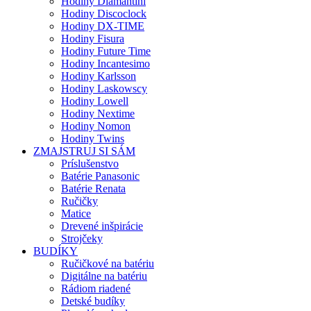
Hodiny Diamantini
Hodiny Discoclock
Hodiny DX-TIME
Hodiny Fisura
Hodiny Future Time
Hodiny Incantesimo
Hodiny Karlsson
Hodiny Laskowscy
Hodiny Lowell
Hodiny Nextime
Hodiny Nomon
Hodiny Twins
ZMAJSTRUJ SI SÁM
Príslušenstvo
Batérie Panasonic
Batérie Renata
Ručičky
Matice
Drevené inšpirácie
Strojčeky
BUDÍKY
Ručičkové na batériu
Digitálne na batériu
Rádiom riadené
Detské budíky