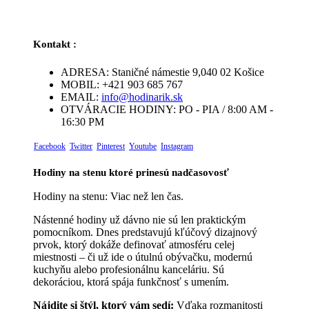
Kontakt :
ADRESA:
Staničné námestie 9,040 02 Košice
MOBIL:
+421 903 685 767
EMAIL:
info@hodinarik.sk
OTVÁRACIE HODINY:
PO - PIA / 8:00 AM -
16:30 PM
Facebook
Twitter
Pinterest
Youtube
Instagram
Hodiny na stenu ktoré prinesú nadčasovosť
Hodiny na stenu: Viac než len čas.
Nástenné hodiny už dávno nie sú len praktickým
pomocníkom. Dnes predstavujú kľúčový dizajnový
prvok, ktorý dokáže definovať atmosféru celej
miestnosti – či už ide o útulnú obývačku, modernú
kuchyňu alebo profesionálnu kanceláriu. Sú
dekoráciou, ktorá spája funkčnosť s umením.
Nájdite si štýl, ktorý vám sedí:
Vďaka rozmanitosti