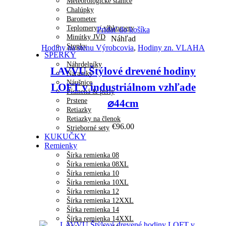
Meteorologické stanice
Chalúpky
Barometer
Teplomery / vlhkomery
Pridať do košíka
Minútky JVD
Náhľad
Stopky
Hodiny na stenu Výrobcovia
,
Hodiny zn. VLAHA
ŠPERKY
Náhrdelníky
LAVVU Štýlové drevené hodiny
Náramky
Náušnice
LOFT v industriálnom vzhľade
Písmená & perly
Prstene
⌀44cm
Retiazky
Retiazky na členok
€
96.00
Strieborné sety
KUKUČKY
Remienky
Šírka remienka 08
Šírka remienka 08XL
Šírka remienka 10
Šírka remienka 10XL
Šírka remienka 12
Šírka remienka 12XXL
Šírka remienka 14
Šírka remienka 14XXL