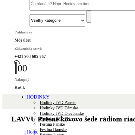
Prihláste sa
Môj účet
Zákaznícky servis
+421 903 685 767
0
0
Nákupný
Košík
HODINKY
Hodinky JVD Pánske
Hodinky JVD Dámske
Hodinky JVD Dievčenské
LAVVU Presné kovovo šedé rádiom ri
Hodinky JVD Chlapec
Festina Pánske
Festina Dámske
Home