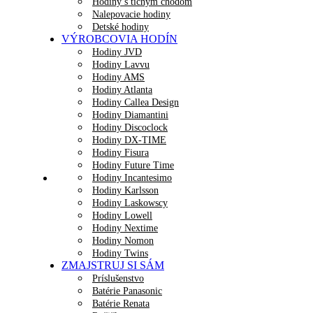
Hodiny s tichým chodom
Nalepovacie hodiny
Detské hodiny
VÝROBCOVIA HODÍN
Hodiny JVD
Hodiny Lavvu
Hodiny AMS
Hodiny Atlanta
Hodiny Callea Design
Hodiny Diamantini
Hodiny Discoclock
Hodiny DX-TIME
Hodiny Fisura
Hodiny Future Time
Hodiny Incantesimo
Hodiny Karlsson
Hodiny Laskowscy
Hodiny Lowell
Hodiny Nextime
Hodiny Nomon
Hodiny Twins
ZMAJSTRUJ SI SÁM
Príslušenstvo
Batérie Panasonic
Batérie Renata