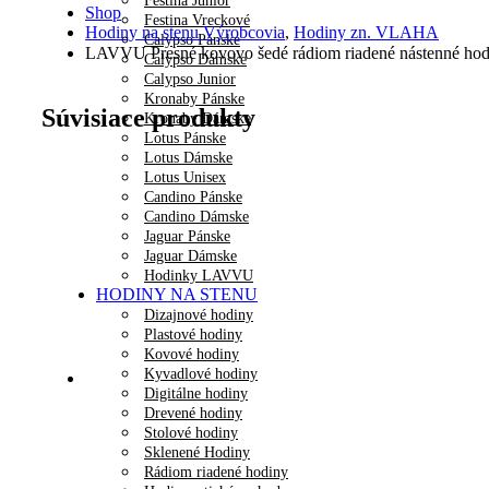
Festina Junior
Shop
Festina Vreckové
Hodiny na stenu Výrobcovia
,
Hodiny zn. VLAHA
Calypso Pánske
LAVVU Presné kovovo šedé rádiom riadené nástenné
Calypso Dámske
Calypso Junior
Kronaby Pánske
Súvisiace produkty
Kronaby Dámske
Lotus Pánske
Lotus Dámske
Lotus Unisex
Candino Pánske
Candino Dámske
Jaguar Pánske
Jaguar Dámske
Hodinky LAVVU
HODINY NA STENU
Dizajnové hodiny
Plastové hodiny
Kovové hodiny
Kyvadlové hodiny
Digitálne hodiny
Drevené hodiny
Stolové hodiny
Sklenené Hodiny
Rádiom riadené hodiny