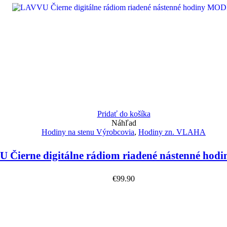
Pridať do košíka
Náhľad
Hodiny na stenu Výrobcovia
,
Hodiny zn. VLAHA
 Čierne digitálne rádiom riadené nástenné ho
€
99.90