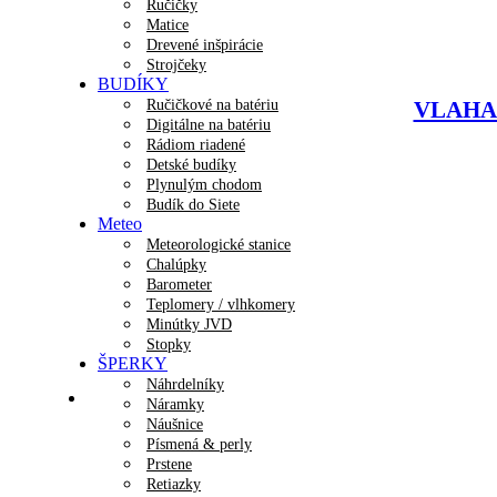
Ručičky
Matice
Drevené inšpirácie
Strojčeky
BUDÍKY
Ručičkové na batériu
VLAHA D
Digitálne na batériu
Rádiom riadené
Detské budíky
Plynulým chodom
Budík do Siete
Meteo
Meteorologické stanice
Chalúpky
Barometer
Teplomery / vlhkomery
Minútky JVD
Stopky
ŠPERKY
Náhrdelníky
Náramky
Náušnice
Písmená & perly
Prstene
Retiazky