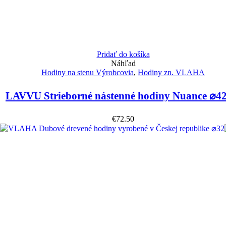
Pridať do košíka
Náhľad
Hodiny na stenu Výrobcovia
,
Hodiny zn. VLAHA
LAVVU Strieborné nástenné hodiny Nuance ⌀4
€
72.50