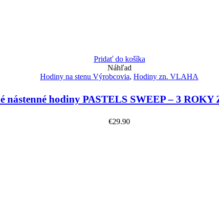
Pridať do košíka
Náhľad
Hodiny na stenu Výrobcovia
,
Hodiny zn. VLAHA
é nástenné hodiny PASTELS SWEEP – 3 ROKY
€
29.90