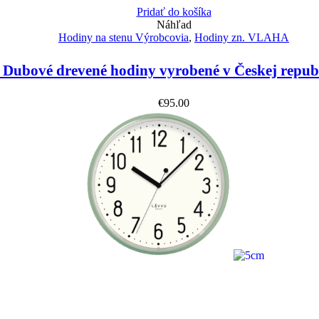
Pridať do košíka
Náhľad
Hodiny na stenu Výrobcovia
,
Hodiny zn. VLAHA
ubové drevené hodiny vyrobené v Českej repub
€
95.00