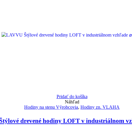
Pridať do košíka
Náhľad
Hodiny na stenu Výrobcovia
,
Hodiny zn. VLAHA
týlové drevené hodiny LOFT v industriálnom v