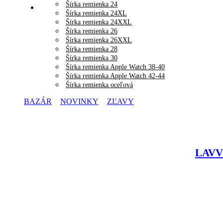
Šírka remienka 24
Šírka remienka 24XL
Šírka remienka 24XXL
Šírka remienka 26
Šírka remienka 26XXL
Šírka remienka 28
Šírka remienka 30
Šírka remienka Apple Watch 38-40
Šírka remienka Apple Watch 42-44
Šírka remienka oceľová
BAZÁR
NOVINKY
ZĽAVY
LAVVU