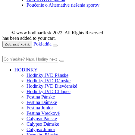
Poučenie o Alternatíve riešenia sporov
© www.hodinarik.sk 2022. All Rights Reserved
has been added to your cart.
Pokladňa
Zobraziť košík
HODINKY
Hodinky JVD Pánske
Hodinky JVD Dámske
Hodinky JVD Dievčenské
Hodinky JVD Chlapec
Festina Pánske
Festina Dámske
Festina Junior
Festina Vreckové
Calypso Pánske
Calypso Dámske
Calypso Junior
Kronaby Pánske