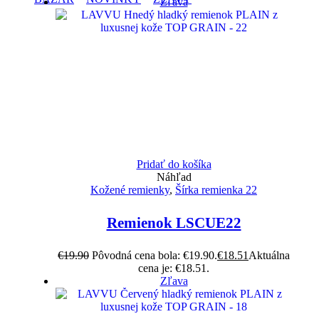
Zľava
Pridať do košíka
Náhľad
Kožené remienky
,
Šírka remienka 22
Remienok LSCUE22
€
19.90
Pôvodná cena bola: €19.90.
€
18.51
Aktuálna
cena je: €18.51.
Zľava