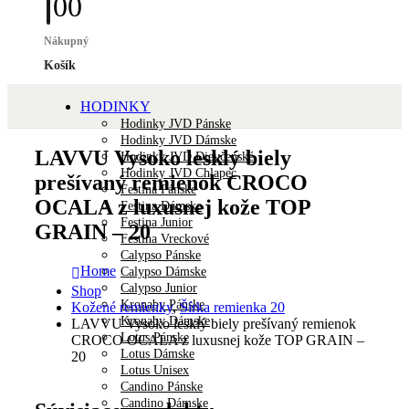
0
0
Nákupný
Košík
HODINKY
Hodinky JVD Pánske
Hodinky JVD Dámske
LAVVU Vysoko lesklý biely
Hodinky JVD Dievčenské
Hodinky JVD Chlapec
prešívaný remienok CROCO
Festina Pánske
OCALA z luxusnej kože TOP
Festina Dámske
Festina Junior
GRAIN – 20
Festina Vreckové
Calypso Pánske
Home
Calypso Dámske
Calypso Junior
Shop
Kronaby Pánske
Kožené remienky
,
Šírka remienka 20
Kronaby Dámske
LAVVU Vysoko lesklý biely prešívaný remienok
Lotus Pánske
CROCO OCALA z luxusnej kože TOP GRAIN –
Lotus Dámske
20
Lotus Unisex
Candino Pánske
Candino Dámske