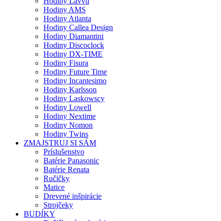
Hodiny Lavvu
Hodiny AMS
Hodiny Atlanta
Hodiny Callea Design
Hodiny Diamantini
Hodiny Discoclock
Hodiny DX-TIME
Hodiny Fisura
Hodiny Future Time
Hodiny Incantesimo
Hodiny Karlsson
Hodiny Laskowscy
Hodiny Lowell
Hodiny Nextime
Hodiny Nomon
Hodiny Twins
ZMAJSTRUJ SI SÁM
Príslušenstvo
Batérie Panasonic
Batérie Renata
Ručičky
Matice
Drevené inšpirácie
Strojčeky
BUDÍKY