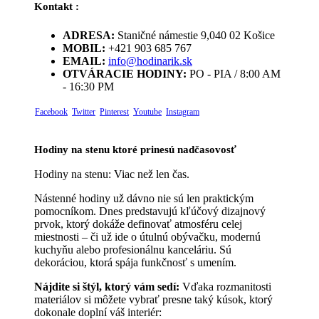
Kontakt :
ADRESA:
Staničné námestie 9,040 02 Košice
MOBIL:
+421 903 685 767
EMAIL:
info@hodinarik.sk
OTVÁRACIE HODINY:
PO - PIA / 8:00 AM
- 16:30 PM
Facebook
Twitter
Pinterest
Youtube
Instagram
Hodiny na stenu ktoré prinesú nadčasovosť
Hodiny na stenu: Viac než len čas.
Nástenné hodiny už dávno nie sú len praktickým
pomocníkom. Dnes predstavujú kľúčový dizajnový
prvok, ktorý dokáže definovať atmosféru celej
miestnosti – či už ide o útulnú obývačku, modernú
kuchyňu alebo profesionálnu kanceláriu. Sú
dekoráciou, ktorá spája funkčnosť s umením.
Nájdite si štýl, ktorý vám sedí:
Vďaka rozmanitosti
materiálov si môžete vybrať presne taký kúsok, ktorý
dokonale doplní váš interiér: