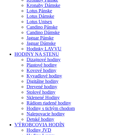
Kronaby Dámske
Lotus Pánske
Lotus Dámske
Lotus Unisex
Candino Pánske
Candino Dámske
Jaguar Pánske
Jaguar Dámske
Hodinky LAVVU
HODINY NA STENU
Dizajnové hodiny
Plastové hodiny
Kovové hodiny
Kyvadlové hodiny
Digitálne hodiny
Drevené hodiny
Stolové hodiny
Sklenené Hodiny
Rádiom riadené hodiny
Hodiny s tichým chodom
Nalepovacie hodiny
Detské hodiny
VÝROBCOVIA HODÍN
Hodiny JVD