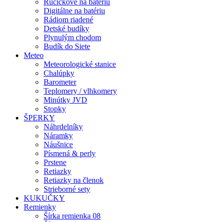
Ručičkové na batériu
Digitálne na batériu
Rádiom riadené
Detské budíky
Plynulým chodom
Budík do Siete
Meteo
Meteorologické stanice
Chalúpky
Barometer
Teplomery / vlhkomery
Minútky JVD
Stopky
ŠPERKY
Náhrdelníky
Náramky
Náušnice
Písmená & perly
Prstene
Retiazky
Retiazky na členok
Strieborné sety
KUKUČKY
Remienky
Šírka remienka 08