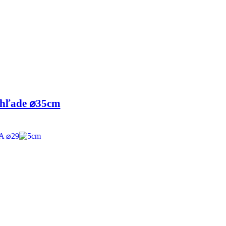
zhľade ⌀35cm