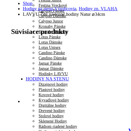
Festina Junior
Shop
Festina Vreckové
Hodiny na stenu Výrobcovia
,
Hodiny zn. VLAHA
Calypso Pánske
LAVVU Žlté nástenné hodiny Natur ⌀34cm
Calypso Dámske
Calypso Junior
Kronaby Pánske
Súvisiace produkty
Kronaby Dámske
Lotus Pánske
Lotus Dámske
Lotus Unisex
Candino Pánske
Candino Dámske
Jaguar Pánske
Jaguar Dámske
Hodinky LAVVU
HODINY NA STENU
Dizajnové hodiny
Plastové hodiny
Kovové hodiny
Kyvadlové hodiny
Digitálne hodiny
Drevené hodiny
Stolové hodiny
Sklenené Hodiny
Rádiom riadené hodiny