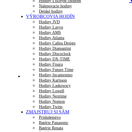
Hodiny s tichým chodom
Nalepovacie hodiny
Detské hodiny
VÝROBCOVIA HODÍN
Hodiny JVD
Hodiny Lavvu
Hodiny AMS
Hodiny Atlanta
Hodiny Callea Design
Hodiny Diamantini
Hodiny Discoclock
Hodiny DX-TIME
Hodiny Fisura
Hodiny Future Time
Hodiny Incantesimo
Hodiny Karlsson
Hodiny Laskowscy
Hodiny Lowell
Hodiny Nextime
Hodiny Nomon
Hodiny Twins
ZMAJSTRUJ SI SÁM
Príslušenstvo
Batérie Panasonic
Batérie Renata