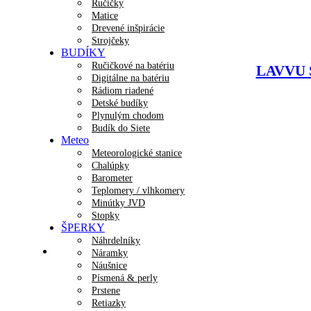
Ručičky
Matice
Drevené inšpirácie
Strojčeky
BUDÍKY
Ručičkové na batériu
LAVVU Š
Digitálne na batériu
Rádiom riadené
Detské budíky
Plynulým chodom
Budík do Siete
Meteo
Meteorologické stanice
Chalúpky
Barometer
Teplomery / vlhkomery
Minútky JVD
Stopky
ŠPERKY
Náhrdelníky
Náramky
Náušnice
Písmená & perly
Prstene
Retiazky