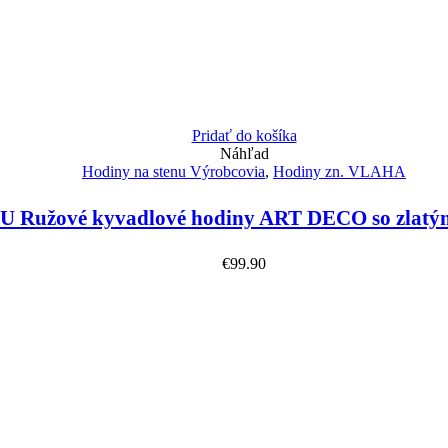
Pridať do košíka
Náhľad
Hodiny na stenu Výrobcovia
,
Hodiny zn. VLAHA
 Ružové kyvadlové hodiny ART DECO so zlatým
€
99.90