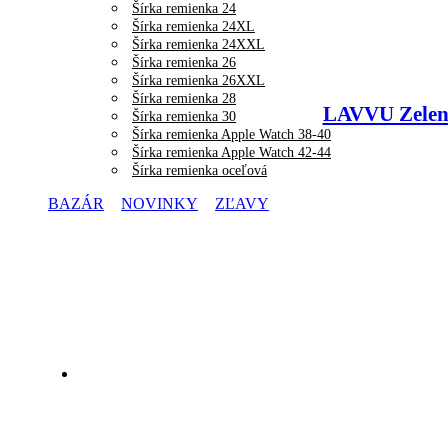
Šírka remienka 24
Šírka remienka 24XL
Šírka remienka 24XXL
Šírka remienka 26
Šírka remienka 26XXL
Šírka remienka 28
LAVVU Zelen
Šírka remienka 30
Šírka remienka Apple Watch 38-40
Šírka remienka Apple Watch 42-44
Šírka remienka oceľová
BAZÁR
NOVINKY
ZĽAVY