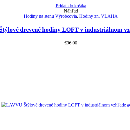
Pridať do košíka
Náhľad
Hodiny na stenu Výrobcovia
,
Hodiny zn. VLAHA
týlové drevené hodiny LOFT v industriálnom v
€
96.00