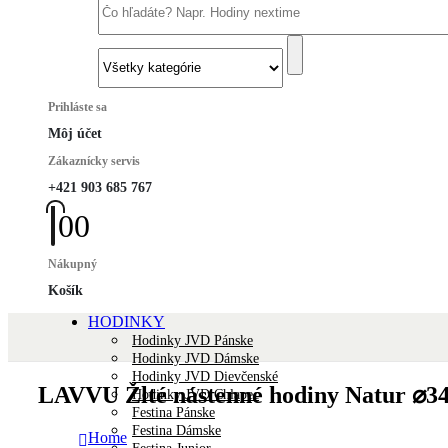
Prihláste sa
Môj účet
Zákaznícky servis
+421 903 685 767
0
0
Nákupný
Košík
HODINKY
Hodinky JVD Pánske
Hodinky JVD Dámske
Hodinky JVD Dievčenské
LAVVU Žlté nástenné hodiny Natur ⌀3
Hodinky JVD Chlapec
Festina Pánske
Festina Dámske
Home