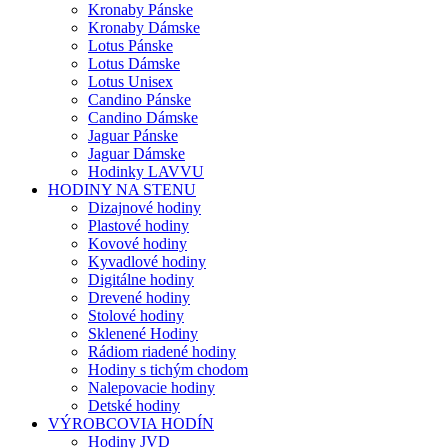
Kronaby Pánske
Kronaby Dámske
Lotus Pánske
Lotus Dámske
Lotus Unisex
Candino Pánske
Candino Dámske
Jaguar Pánske
Jaguar Dámske
Hodinky LAVVU
HODINY NA STENU
Dizajnové hodiny
Plastové hodiny
Kovové hodiny
Kyvadlové hodiny
Digitálne hodiny
Drevené hodiny
Stolové hodiny
Sklenené Hodiny
Rádiom riadené hodiny
Hodiny s tichým chodom
Nalepovacie hodiny
Detské hodiny
VÝROBCOVIA HODÍN
Hodiny JVD