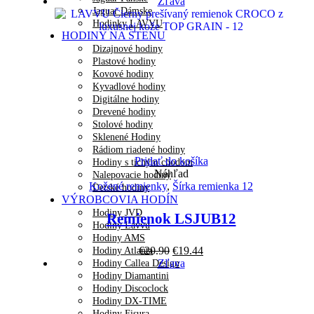
Zľava
Jaguar Dámske
Hodinky LAVVU
HODINY NA STENU
Dizajnové hodiny
Plastové hodiny
Kovové hodiny
Kyvadlové hodiny
Digitálne hodiny
Drevené hodiny
Stolové hodiny
Sklenené Hodiny
Rádiom riadené hodiny
Pridať do košíka
Hodiny s tichým chodom
Náhľad
Nalepovacie hodiny
Kožené remienky
,
Šírka remienka 12
Detské hodiny
VÝROBCOVIA HODÍN
Hodiny JVD
Remienok LSJUB12
Hodiny Lavvu
Hodiny AMS
Pôvodná
Aktuálna
€
20.90
€
19.44
Hodiny Atlanta
cena
cena
Zľava
Hodiny Callea Design
bola:
je:
Hodiny Diamantini
€20.90.
€19.44.
Hodiny Discoclock
Hodiny DX-TIME
Hodiny Fisura