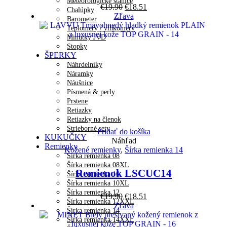
Meteorologické stanice
Pôvodná
Aktuálna
€
19.90
€
18.51
Chalúpky
cena
cena
Zľava
Barometer
bola:
je:
Teplomery / vlhkomery
€19.90.
€18.51.
Minútky JVD
Stopky
ŠPERKY
Náhrdelníky
Náramky
Náušnice
Písmená & perly
Prstene
Retiazky
Retiazky na členok
Strieborné sety
Pridať do košíka
KUKUČKY
Náhľad
Remienky
Kožené remienky
,
Šírka remienka 14
Šírka remienka 08
Šírka remienka 08XL
Remienok LSCUC14
Šírka remienka 10
Šírka remienka 10XL
Šírka remienka 12
Pôvodná
Aktuálna
€
19.90
€
18.51
Šírka remienka 12XXL
cena
cena
Zľava
Šírka remienka 14
bola:
je:
Šírka remienka 14XXL
€19.90.
€18.51.