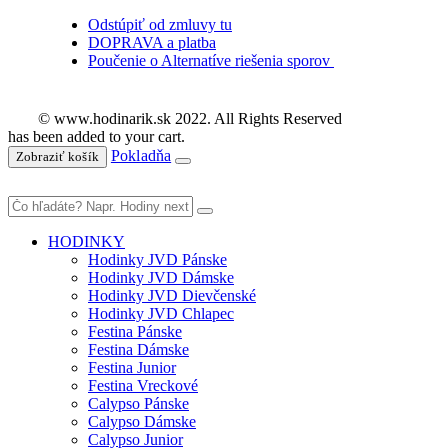
Odstúpiť od zmluvy tu
DOPRAVA a platba
Poučenie o Alternatíve riešenia sporov
© www.hodinarik.sk 2022. All Rights Reserved
has been added to your cart.
Pokladňa
Zobraziť košík
HODINKY
Hodinky JVD Pánske
Hodinky JVD Dámske
Hodinky JVD Dievčenské
Hodinky JVD Chlapec
Festina Pánske
Festina Dámske
Festina Junior
Festina Vreckové
Calypso Pánske
Calypso Dámske
Calypso Junior