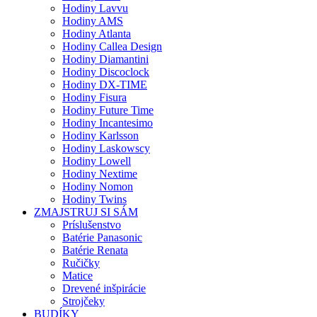
Hodiny Lavvu
Hodiny AMS
Hodiny Atlanta
Hodiny Callea Design
Hodiny Diamantini
Hodiny Discoclock
Hodiny DX-TIME
Hodiny Fisura
Hodiny Future Time
Hodiny Incantesimo
Hodiny Karlsson
Hodiny Laskowscy
Hodiny Lowell
Hodiny Nextime
Hodiny Nomon
Hodiny Twins
ZMAJSTRUJ SI SÁM
Príslušenstvo
Batérie Panasonic
Batérie Renata
Ručičky
Matice
Drevené inšpirácie
Strojčeky
BUDÍKY