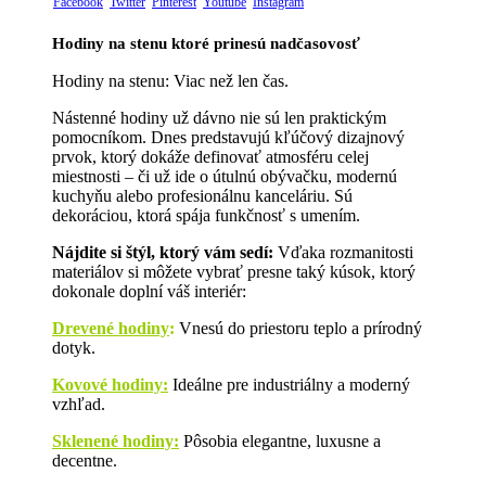
Facebook
Twitter
Pinterest
Youtube
Instagram
Hodiny na stenu ktoré prinesú nadčasovosť
Hodiny na stenu: Viac než len čas.
Nástenné hodiny už dávno nie sú len praktickým
pomocníkom. Dnes predstavujú kľúčový dizajnový
prvok, ktorý dokáže definovať atmosféru celej
miestnosti – či už ide o útulnú obývačku, modernú
kuchyňu alebo profesionálnu kanceláriu. Sú
dekoráciou, ktorá spája funkčnosť s umením.
Nájdite si štýl, ktorý vám sedí:
Vďaka rozmanitosti
materiálov si môžete vybrať presne taký kúsok, ktorý
dokonale doplní váš interiér:
Drevené hodiny
:
Vnesú do priestoru teplo a prírodný
dotyk.
Kovové hodiny:
Ideálne pre industriálny a moderný
vzhľad.
Sklenené hodiny:
Pôsobia elegantne, luxusne a
decentne.