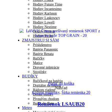
Hodiny Future Time
Hodiny Incantesimo
Hodiny Karlsson
Hodiny Laskowscy
Hodiny Lowell
Hodiny Nextime
Hodiny Nomon
Hodiny Twins
ZMAJSTRUJ SI SÁM
Príslušenstvo
Batérie Panasonic
Batérie Renata
Ručičky
Matice
Drevené inšpirácie
Strojčeky
BUDÍKY
Ručičkové na batériu
Pridať do košíka
Digitálne na batériu
Náhľad
Rádiom riadené
Kožené remienky
,
Šírka remienka 20
Detské budíky
Plynulým chodom
Remienok LSAUB20
Budík do Siete
Meteo