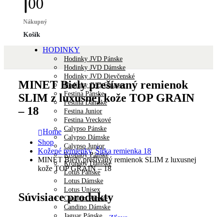
0
0
Nákupný
Košík
HODINKY
Hodinky JVD Pánske
Hodinky JVD Dámske
Hodinky JVD Dievčenské
MINET Biely prešívaný remienok
Hodinky JVD Chlapec
Festina Pánske
SLIM z luxusnej kože TOP GRAIN
Festina Dámske
– 18
Festina Junior
Festina Vreckové
Calypso Pánske
Home
Calypso Dámske
Shop
Calypso Junior
Kožené remienky
,
Šírka remienka 18
Kronaby Pánske
MINET Biely prešívaný remienok SLIM z luxusnej
Kronaby Dámske
kože TOP GRAIN – 18
Lotus Pánske
Lotus Dámske
Lotus Unisex
Súvisiace produkty
Candino Pánske
Candino Dámske
Jaguar Pánske