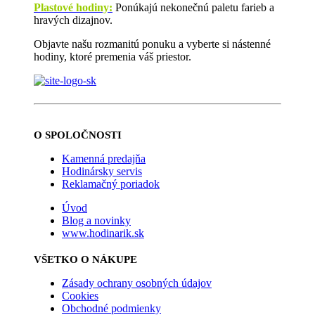
Plastové hodiny:
Ponúkajú nekonečnú paletu farieb a
hravých dizajnov.
Objavte našu rozmanitú ponuku a vyberte si nástenné
hodiny, ktoré premenia váš priestor.
O SPOLOČNOSTI
Kamenná predajňa
Hodinársky servis
Reklamačný poriadok
Úvod
Blog a novinky
www.hodinarik.sk
VŠETKO O NÁKUPE
Zásady ochrany osobných údajov
Cookies
Obchodné podmienky