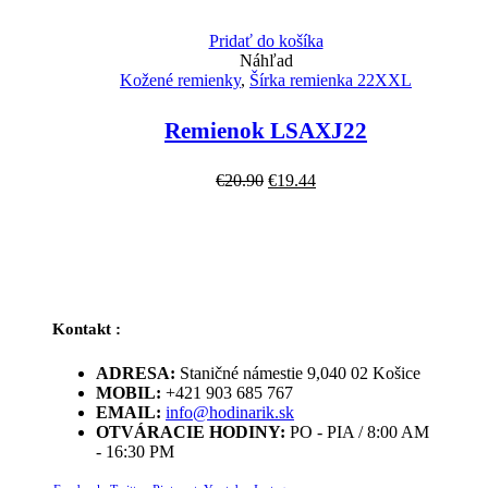
Pridať do košíka
Náhľad
Kožené remienky
,
Šírka remienka 22XXL
Remienok LSAXJ22
Pôvodná
Aktuálna
€
20.90
€
19.44
cena
cena
bola:
je:
€20.90.
€19.44.
Kontakt :
ADRESA:
Staničné námestie 9,040 02 Košice
MOBIL:
+421 903 685 767
EMAIL:
info@hodinarik.sk
OTVÁRACIE HODINY:
PO - PIA / 8:00 AM
- 16:30 PM