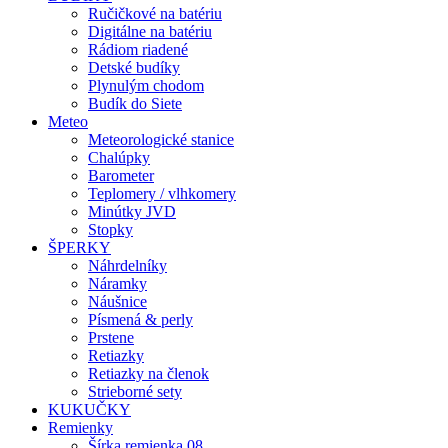
Ručičkové na batériu
Digitálne na batériu
Rádiom riadené
Detské budíky
Plynulým chodom
Budík do Siete
Meteo
Meteorologické stanice
Chalúpky
Barometer
Teplomery / vlhkomery
Minútky JVD
Stopky
ŠPERKY
Náhrdelníky
Náramky
Náušnice
Písmená & perly
Prstene
Retiazky
Retiazky na členok
Strieborné sety
KUKUČKY
Remienky
Šírka remienka 08