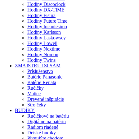
Hodiny Discoclock
Hodiny DX-TIME
Hodiny Fisura
Hodiny Future Time
Hodiny Incantesimo
Hodiny Karlsson
Hodiny Laskowscy
Hodiny Lowell
Hodiny Nextime
Hodiny Nomon
Hodiny Twins
ZMAJSTRUJ SI SÁM
Príslušenstvo
Batérie Panasonic
Batérie Renata
Ručičky
Matice
Drevené inšpirácie
Strojčeky
BUDÍKY
Ručičkové na batériu
Digitálne na batériu
Rádiom riadené
Detské budíky
Plynulým chodom