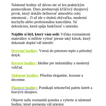
Nástenné hodiny už dávno nie sú len praktickým
pomocníkom. Dnes predstavujú kľúčový dizajnový
prvok, ktorý dokáže definovať atmosféru celej
miestnosti – či už ide o útulnú obývačku, modernú
kuchyňu alebo profesionálnu kanceláriu. Sú
dekoráciou, ktorá spája funkčnosť s umením.
Nájdite si štýl, ktorý vám sedí:
Vďaka rozmanitosti
materiálov si môžete vybrať presne taký kúsok, ktorý
dokonale doplní váš interiér:
Drevené hodiny
:
Vnesú do priestoru teplo a prírodný
dotyk.
Kovové hodiny:
Ideálne pre industriálny a moderný
vzhľad.
Sklenené hodiny:
Pôsobia elegantne, luxusne a
decentne.
Plastové hodiny:
Ponúkajú nekonečnú paletu farieb a
hravých dizajnov.
Objavte našu rozmanitú ponuku a vyberte si nástenné
hodiny, ktoré premenia váš priestor.