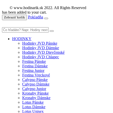
© www.hodinarik.sk 2022. All Rights Reserved
has been added to your cart.
Pokladňa
Zobraziť košík
HODINKY
Hodinky JVD Pánske
Hodinky JVD Dámske
Hodinky JVD Dievčenské
Hodinky JVD Chlapec
Festina Pánske
Festina Dámske
Festina Junior
Festina Vreckové
Calypso Pánske
Calypso Dámske
Calypso Junior
Kronaby Pánske
Kronaby Dámske
Lotus Pánske
Lotus Dámske
Lotus Unisex