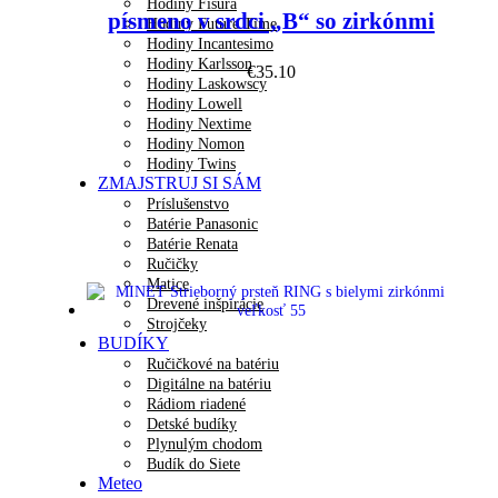
Hodiny Fisura
písmeno v srdci „B“ so zirkónmi
Hodiny Future Time
Hodiny Incantesimo
Hodiny Karlsson
€
35.10
Hodiny Laskowscy
Hodiny Lowell
Hodiny Nextime
Hodiny Nomon
Hodiny Twins
ZMAJSTRUJ SI SÁM
Príslušenstvo
Batérie Panasonic
Batérie Renata
Ručičky
Matice
Drevené inšpirácie
Strojčeky
BUDÍKY
Ručičkové na batériu
Digitálne na batériu
Rádiom riadené
Detské budíky
Plynulým chodom
Budík do Siete
Meteo