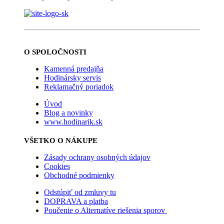
O SPOLOČNOSTI
Kamenná predajňa
Hodinársky servis
Reklamačný poriadok
Úvod
Blog a novinky
www.hodinarik.sk
VŠETKO O NÁKUPE
Zásady ochrany osobných údajov
Cookies
Obchodné podmienky
Odstúpiť od zmluvy tu
DOPRAVA a platba
Poučenie o Alternatíve riešenia sporov