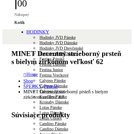
0
0
Nákupný
Košík
HODINKY
Hodinky JVD Pánske
Hodinky JVD Dámske
Hodinky JVD Dievčenské
MINET Decentný strieborný prsteň
Hodinky JVD Chlapec
Festina Pánske
s bielym zirkónom veľkosť 62
Festina Dámske
Festina Junior
Home
Festina Vreckové
Calypso Pánske
Shop
Calypso Dámske
ŠPERKY
,
Prstene
Calypso Junior
MINET Decentný strieborný prsteň s bielym
Kronaby Pánske
zirkónom veľkosť 62
Kronaby Dámske
Lotus Pánske
Lotus Dámske
Súvisiace produkty
Lotus Unisex
Candino Pánske
Candino Dámske