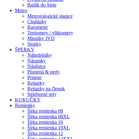
Budík do Siete
Meteo
Meteorologické stanice
Chalúpky
Barometer
Teplomery / vlhkomery
Minútky JVD
Stopky
ŠPERKY
Náhrdelníky
Náramky
Náušnice
Písmená & perly
Prstene
Retiazky
Retiazky na členok
Strieborné sety
KUKUČKY
Remienky
Šírka remienka 08
Šírka remienka 08XL
Šírka remienka 10
Šírka remienka 10XL
Šírka remienka 12
Šírka remienka 12XXL