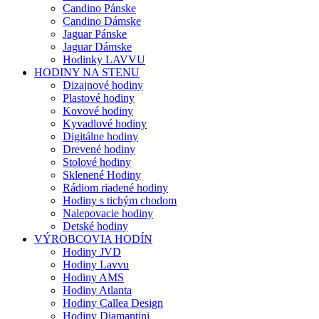
Candino Pánske
Candino Dámske
Jaguar Pánske
Jaguar Dámske
Hodinky LAVVU
HODINY NA STENU
Dizajnové hodiny
Plastové hodiny
Kovové hodiny
Kyvadlové hodiny
Digitálne hodiny
Drevené hodiny
Stolové hodiny
Sklenené Hodiny
Rádiom riadené hodiny
Hodiny s tichým chodom
Nalepovacie hodiny
Detské hodiny
VÝROBCOVIA HODÍN
Hodiny JVD
Hodiny Lavvu
Hodiny AMS
Hodiny Atlanta
Hodiny Callea Design
Hodiny Diamantini