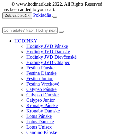
© www.hodinarik.sk 2022. All Rights Reserved
has been added to your cart.
Pokladňa
Zobraziť košík
HODINKY
Hodinky JVD Pánske
Hodinky JVD Dámske
Hodinky JVD Dievčenské
Hodinky JVD Chlapec
Festina Pánske
Festina Dámske
Festina Junior
Festina Vreckové
Calypso Pánske
Calypso Dámske
Calypso Junior
Kronaby Pánske
Kronaby Dámske
Lotus Pánske
Lotus Dámske
Lotus Unisex
Candino Pánske