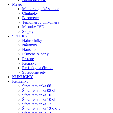
Meteo
Meteorologické stanice
Chalúpky
Barometer
Teplomery / vlhkomery
Minútky JVD
Stopky
ŠPERKY
Náhrdelníky
Náramky
Náušnice
Písmená & perly
Prstene
Retiazky
Retiazky na členok
Strieborné sety
KUKUČKY
Remienky
Šírka remienka 08
Šírka remienka 08XL
Šírka remienka 10
Šírka remienka 10XL
Šírka remienka 12
Šírka remienka 12XXL