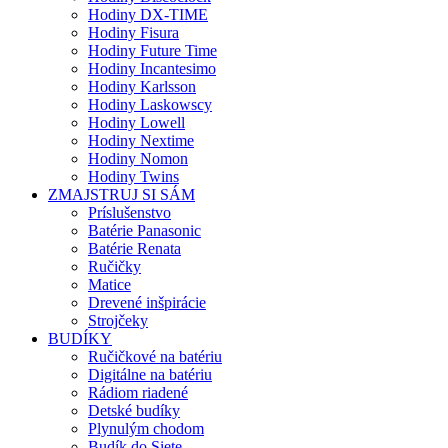
Hodiny DX-TIME
Hodiny Fisura
Hodiny Future Time
Hodiny Incantesimo
Hodiny Karlsson
Hodiny Laskowscy
Hodiny Lowell
Hodiny Nextime
Hodiny Nomon
Hodiny Twins
ZMAJSTRUJ SI SÁM
Príslušenstvo
Batérie Panasonic
Batérie Renata
Ručičky
Matice
Drevené inšpirácie
Strojčeky
BUDÍKY
Ručičkové na batériu
Digitálne na batériu
Rádiom riadené
Detské budíky
Plynulým chodom
Budík do Siete