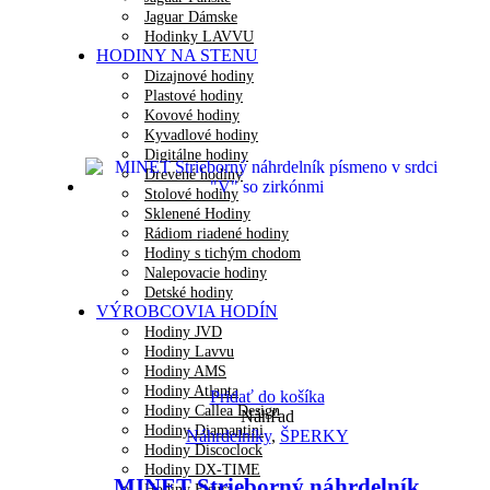
Jaguar Dámske
Hodinky LAVVU
HODINY NA STENU
Dizajnové hodiny
Plastové hodiny
Kovové hodiny
Kyvadlové hodiny
Digitálne hodiny
Drevené hodiny
Stolové hodiny
Sklenené Hodiny
Rádiom riadené hodiny
Hodiny s tichým chodom
Nalepovacie hodiny
Detské hodiny
VÝROBCOVIA HODÍN
Hodiny JVD
Hodiny Lavvu
Hodiny AMS
Hodiny Atlanta
Pridať do košíka
Hodiny Callea Design
Náhľad
Hodiny Diamantini
Náhrdelníky
,
ŠPERKY
Hodiny Discoclock
Hodiny DX-TIME
MINET Strieborný náhrdelník
Hodiny Fisura