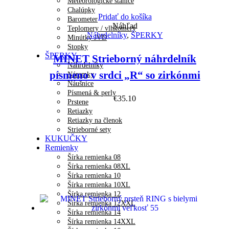
Meteorologické stanice
Chalúpky
Pridať do košíka
Barometer
Náhľad
Teplomery / vlhkomery
Náhrdelníky
,
ŠPERKY
Minútky JVD
Stopky
ŠPERKY
MINET Strieborný náhrdelník
Náhrdelníky
písmeno v srdci „R“ so zirkónmi
Náramky
Náušnice
Písmená & perly
€
35.10
Prstene
Retiazky
Retiazky na členok
Strieborné sety
KUKUČKY
Remienky
Šírka remienka 08
Šírka remienka 08XL
Šírka remienka 10
Šírka remienka 10XL
Šírka remienka 12
Šírka remienka 12XXL
Šírka remienka 14
Šírka remienka 14XXL