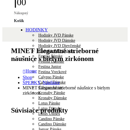
0
0
Nákupný
Košík
HODINKY
Hodinky JVD Pánske
Hodinky JVD Dámske
Hodinky JVD Dievčenské
MINET Elegantné strieborné
Hodinky JVD Chlapec
Festina Pánske
náušnice s bielym zirkónom
Festina Dámske
Festina Junior
Home
Festina Vreckové
Calypso Pánske
Shop
Calypso Dámske
ŠPERKY
,
Náušnice
Calypso Junior
MINET Elegantné strieborné náušnice s bielym
Kronaby Pánske
zirkónom
Kronaby Dámske
Lotus Pánske
Lotus Dámske
Súvisiace produkty
Lotus Unisex
Candino Pánske
Candino Dámske
Jaguar Pánske