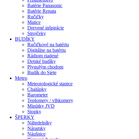
Batérie Panasonic
Batérie Renata
Ručičky
Matice
Drevené inšpirácie
Strojčeky
BUDÍKY
Ručičkové na batériu
Digitálne na batériu
Rádiom riadené
Detské budíky
Plynulým chodom
Budík do Siete
Meteo
Meteorologické stanice
Chalúpky
Barometer
Teplomery / vlhkomery
Minútky JVD
Stopky
ŠPERKY
Náhrdelníky
Náramky
Náušnice