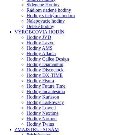
Sklenené Hodiny
Rádiom riadené hodiny
Hodiny s tichým chodom
Nalepovacie hodiny
Detské hodiny
VÝROBCOVIA HODÍN
Hodiny JVD
Hodiny Lavvu
Hodiny AMS
Hodiny Atlanta
Hodiny Callea Design
Hodiny Diamantini
Hodiny Discoclock
Hodiny DX-TIME
Hodiny Fisura
Hodiny Future Time
Hodiny Incantesimo
Hodiny Karlsson
Hodiny Laskowscy
Hodiny Lowell
Hodiny Nextime
Hodiny Nomon
Hodiny Twins
ZMAJSTRUJ SI SÁM
Príslušenstvo