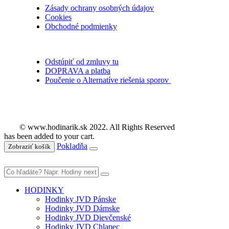
Zásady ochrany osobných údajov
Cookies
Obchodné podmienky
Odstúpiť od zmluvy tu
DOPRAVA a platba
Poučenie o Alternatíve riešenia sporov
© www.hodinarik.sk 2022. All Rights Reserved
has been added to your cart.
Pokladňa
Zobraziť košík
HODINKY
Hodinky JVD Pánske
Hodinky JVD Dámske
Hodinky JVD Dievčenské
Hodinky JVD Chlapec