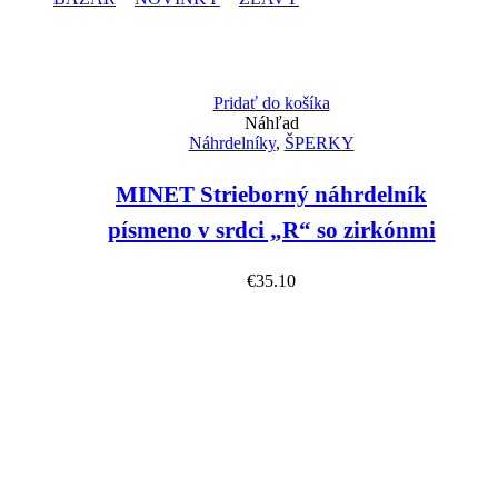
Pridať do košíka
Náhľad
Náhrdelníky
,
ŠPERKY
MINET Strieborný náhrdelník
písmeno v srdci „R“ so zirkónmi
€
35.10