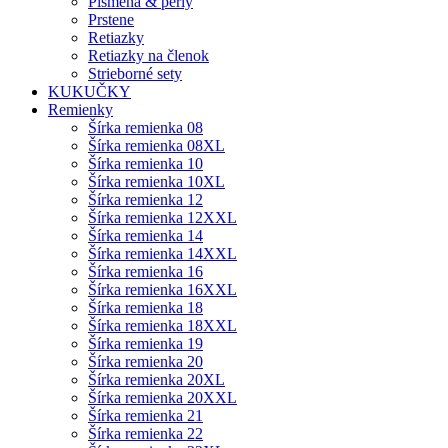
Písmená & perly
Prstene
Retiazky
Retiazky na členok
Strieborné sety
KUKUČKY
Remienky
Šírka remienka 08
Šírka remienka 08XL
Šírka remienka 10
Šírka remienka 10XL
Šírka remienka 12
Šírka remienka 12XXL
Šírka remienka 14
Šírka remienka 14XXL
Šírka remienka 16
Šírka remienka 16XXL
Šírka remienka 18
Šírka remienka 18XXL
Šírka remienka 19
Šírka remienka 20
Šírka remienka 20XL
Šírka remienka 20XXL
Šírka remienka 21
Šírka remienka 22