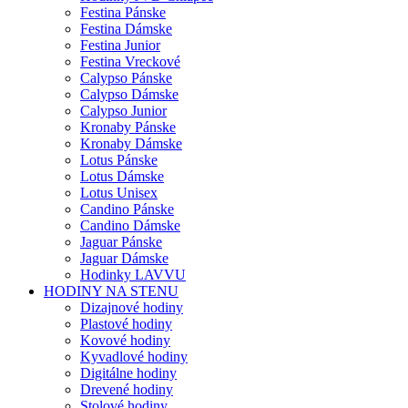
Festina Pánske
Festina Dámske
Festina Junior
Festina Vreckové
Calypso Pánske
Calypso Dámske
Calypso Junior
Kronaby Pánske
Kronaby Dámske
Lotus Pánske
Lotus Dámske
Lotus Unisex
Candino Pánske
Candino Dámske
Jaguar Pánske
Jaguar Dámske
Hodinky LAVVU
HODINY NA STENU
Dizajnové hodiny
Plastové hodiny
Kovové hodiny
Kyvadlové hodiny
Digitálne hodiny
Drevené hodiny
Stolové hodiny