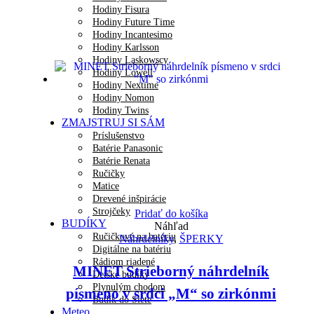
Hodiny Fisura
Hodiny Future Time
Hodiny Incantesimo
Hodiny Karlsson
Hodiny Laskowscy
Hodiny Lowell
Hodiny Nextime
Hodiny Nomon
Hodiny Twins
ZMAJSTRUJ SI SÁM
Príslušenstvo
Batérie Panasonic
Batérie Renata
Ručičky
Matice
Drevené inšpirácie
Strojčeky
Pridať do košíka
BUDÍKY
Náhľad
Ručičkové na batériu
Náhrdelníky
,
ŠPERKY
Digitálne na batériu
Rádiom riadené
MINET Strieborný náhrdelník
Detské budíky
Plynulým chodom
písmeno v srdci „M“ so zirkónmi
Budík do Siete
Meteo