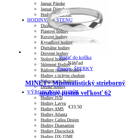
Jaguar Pánske
Jaguar Dámske
Hodinky LAVVU
HODINY NA STENU
Dizajnové hodiny
Plastové hodiny
Kovové hodiny
Kyvadlové hodiny
Digitálne hodiny
Drevené hodiny
Pridať do košíka
Stolové hodiny
Náhľad
Sklenené Hodiny
Prstene
,
ŠPERKY
Rádiom riadené hodiny
Hodiny s tichým chodom
Nalepovacie hodiny
MINET+ Minimalistický strieborný
Detské hodiny
snubný prsteň veľkosť 62
VÝROBCOVIA HODÍN
Hodiny JVD
Hodiny Lavvu
€
33.50
Hodiny AMS
Hodiny Atlanta
Hodiny Callea Design
Hodiny Diamantini
Hodiny Discoclock
Hodiny DX-TIME