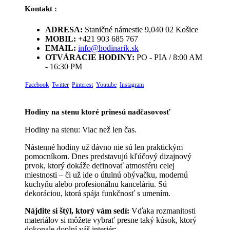
Kontakt :
ADRESA:
Staničné námestie 9,040 02 Košice
MOBIL:
+421 903 685 767
EMAIL:
info@hodinarik.sk
OTVÁRACIE HODINY:
PO - PIA / 8:00 AM
- 16:30 PM
Facebook
Twitter
Pinterest
Youtube
Instagram
Hodiny na stenu ktoré prinesú nadčasovosť
Hodiny na stenu: Viac než len čas.
Nástenné hodiny už dávno nie sú len praktickým
pomocníkom. Dnes predstavujú kľúčový dizajnový
prvok, ktorý dokáže definovať atmosféru celej
miestnosti – či už ide o útulnú obývačku, modernú
kuchyňu alebo profesionálnu kanceláriu. Sú
dekoráciou, ktorá spája funkčnosť s umením.
Nájdite si štýl, ktorý vám sedí:
Vďaka rozmanitosti
materiálov si môžete vybrať presne taký kúsok, ktorý
dokonale doplní váš interiér: