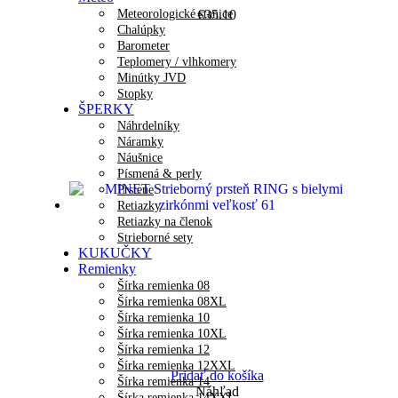
Meteorologické stanice
€
35.10
Chalúpky
Barometer
Teplomery / vlhkomery
Minútky JVD
Stopky
ŠPERKY
Náhrdelníky
Náramky
Náušnice
Písmená & perly
Prstene
Retiazky
Retiazky na členok
Strieborné sety
KUKUČKY
Remienky
Šírka remienka 08
Šírka remienka 08XL
Šírka remienka 10
Šírka remienka 10XL
Šírka remienka 12
Šírka remienka 12XXL
Pridať do košíka
Šírka remienka 14
Náhľad
Šírka remienka 14XXL