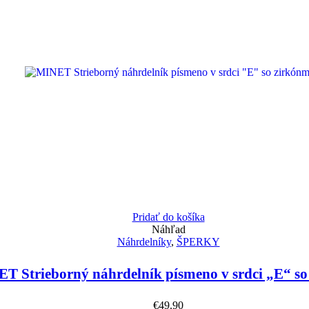
Pridať do košíka
Náhľad
Náhrdelníky
,
ŠPERKY
T Strieborný náhrdelník písmeno v srdci „E“ so
€
49.90