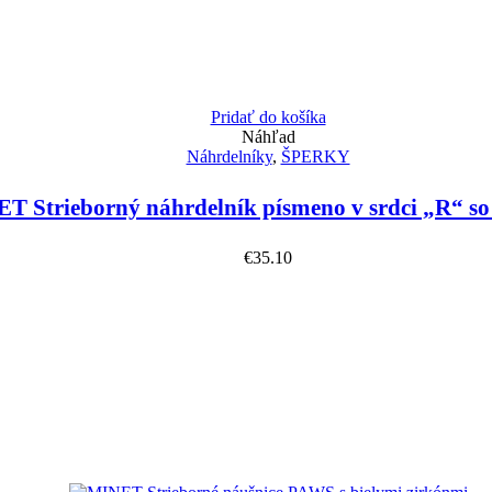
Pridať do košíka
Náhľad
Náhrdelníky
,
ŠPERKY
T Strieborný náhrdelník písmeno v srdci „R“ so
€
35.10