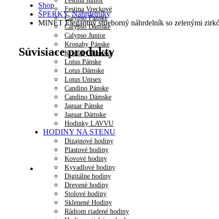
Festina Junior
Shop
Festina Vreckové
ŠPERKY
,
Náhrdelníky
Calypso Pánske
MINET Elegantný strieborný náhrdelník so zelenými zirk
Calypso Dámske
Calypso Junior
Kronaby Pánske
Súvisiace produkty
Kronaby Dámske
Lotus Pánske
Lotus Dámske
Lotus Unisex
Candino Pánske
Candino Dámske
Jaguar Pánske
Jaguar Dámske
Hodinky LAVVU
HODINY NA STENU
Dizajnové hodiny
Plastové hodiny
Kovové hodiny
Kyvadlové hodiny
Digitálne hodiny
Drevené hodiny
Stolové hodiny
Sklenené Hodiny
Rádiom riadené hodiny