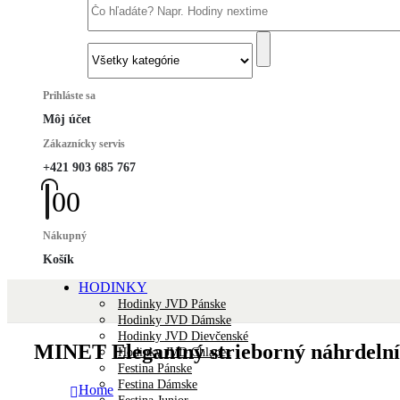
Prihláste sa
Môj účet
Zákaznícky servis
+421 903 685 767
0
0
Nákupný
Košík
HODINKY
Hodinky JVD Pánske
Hodinky JVD Dámske
Hodinky JVD Dievčenské
MINET Elegantný strieborný náhrdelní
Hodinky JVD Chlapec
Festina Pánske
Festina Dámske
Home