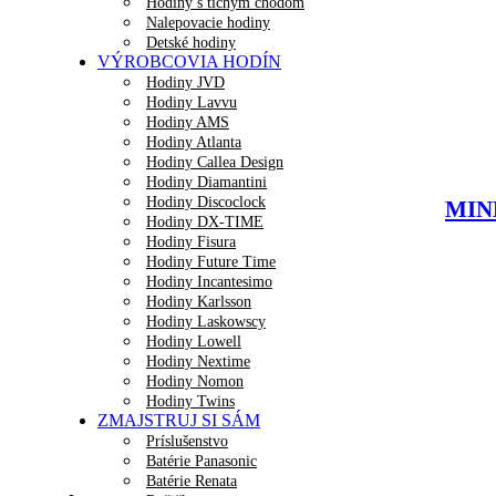
Hodiny s tichým chodom
Nalepovacie hodiny
Detské hodiny
VÝROBCOVIA HODÍN
Hodiny JVD
Hodiny Lavvu
Hodiny AMS
Hodiny Atlanta
Hodiny Callea Design
Hodiny Diamantini
Hodiny Discoclock
MINE
Hodiny DX-TIME
Hodiny Fisura
Hodiny Future Time
Hodiny Incantesimo
Hodiny Karlsson
Hodiny Laskowscy
Hodiny Lowell
Hodiny Nextime
Hodiny Nomon
Hodiny Twins
ZMAJSTRUJ SI SÁM
Príslušenstvo
Batérie Panasonic
Batérie Renata