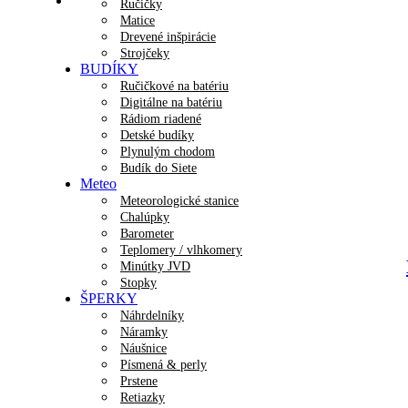
Ručičky
Matice
Drevené inšpirácie
Strojčeky
BUDÍKY
Ručičkové na batériu
Digitálne na batériu
Rádiom riadené
Detské budíky
Plynulým chodom
Budík do Siete
Meteo
Meteorologické stanice
Chalúpky
Barometer
Teplomery / vlhkomery
Minútky JVD
Stopky
ŠPERKY
Náhrdelníky
Náramky
Náušnice
Písmená & perly
Prstene
Retiazky