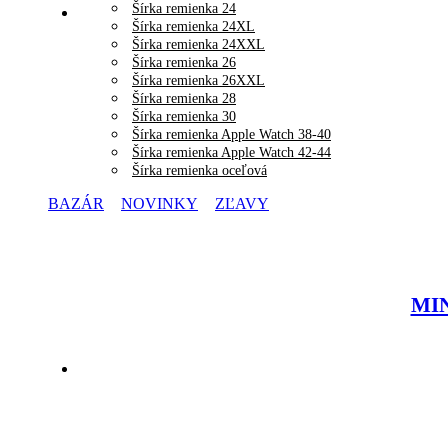
Šírka remienka 24
Šírka remienka 24XL
Šírka remienka 24XXL
Šírka remienka 26
Šírka remienka 26XXL
Šírka remienka 28
Šírka remienka 30
Šírka remienka Apple Watch 38-40
Šírka remienka Apple Watch 42-44
Šírka remienka oceľová
BAZÁR
NOVINKY
ZĽAVY
MIN