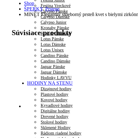
Festina Junior
Shop
Festina Vreckové
ŠPERKY
,
Prstene
Calypso Pánske
MINET Elegantný strieborný prsteň kvet s bielymi zirkón
Calypso Dámske
Calypso Junior
Kronaby Pánske
Súvisiace produkty
Kronaby Dámske
Lotus Pánske
Lotus Dámske
Lotus Unisex
Candino Pánske
Candino Dámske
Jaguar Pánske
Jaguar Dámske
Hodinky LAVVU
HODINY NA STENU
Dizajnové hodiny
Plastové hodiny
Kovové hodiny
Kyvadlové hodiny
Digitálne hodiny
Drevené hodiny
Stolové hodiny
Sklenené Hodiny
Rádiom riadené hodiny