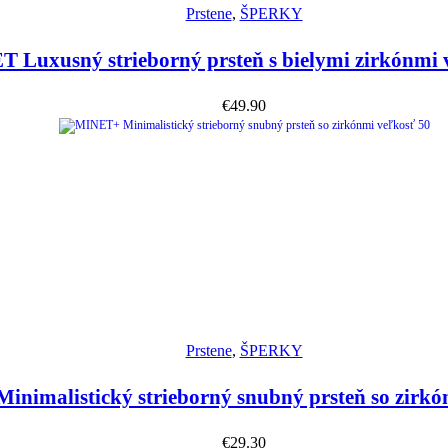
Prstene
,
ŠPERKY
 Luxusný strieborný prsteň s bielymi zirkónmi 
€
49.90
Náhľad
Prstene
,
ŠPERKY
nimalistický strieborný snubný prsteň so zirkó
€
29.30