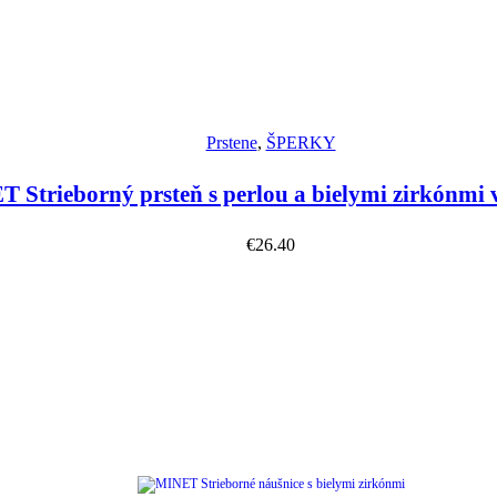
Náhľad
Prstene
,
ŠPERKY
 Strieborný prsteň s perlou a bielymi zirkónmi 
€
26.40