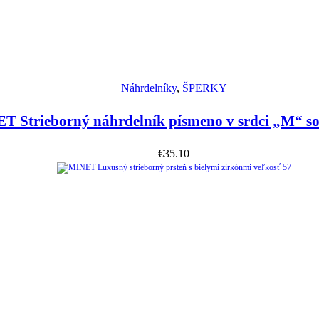
Náhľad
Náhrdelníky
,
ŠPERKY
T Strieborný náhrdelník písmeno v srdci „M“ so
€
35.10
Náhľad