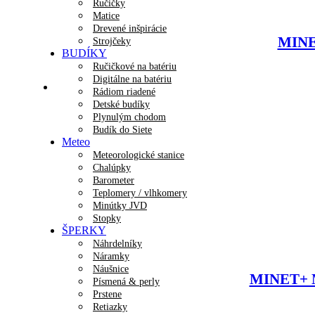
Ručičky
Matice
Drevené inšpirácie
MINET
Strojčeky
BUDÍKY
Ručičkové na batériu
Digitálne na batériu
Rádiom riadené
Detské budíky
Plynulým chodom
Budík do Siete
Meteo
Meteorologické stanice
Chalúpky
Barometer
Teplomery / vlhkomery
Minútky JVD
Stopky
ŠPERKY
Náhrdelníky
Náramky
Náušnice
MINET+ Mi
Písmená & perly
Prstene
Retiazky