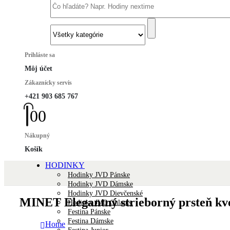
Prihláste sa
Môj účet
Zákaznícky servis
+421 903 685 767
0
0
Nákupný
Košík
HODINKY
Hodinky JVD Pánske
Hodinky JVD Dámske
Hodinky JVD Dievčenské
MINET Elegantný strieborný prsteň kve
Hodinky JVD Chlapec
Festina Pánske
Festina Dámske
Home