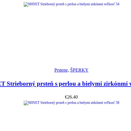
Náhľad
Prstene
,
ŠPERKY
 Strieborný prsteň s perlou a bielymi zirkónmi 
€
26.40