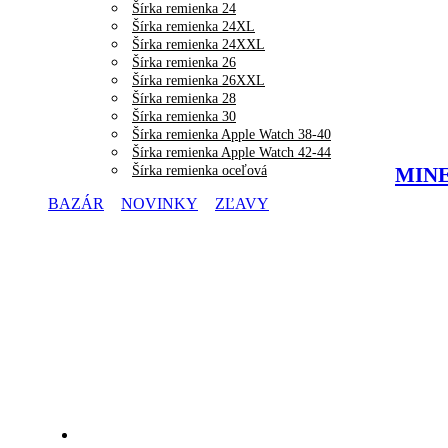
Šírka remienka 24
Šírka remienka 24XL
Šírka remienka 24XXL
Šírka remienka 26
Šírka remienka 26XXL
Šírka remienka 28
Šírka remienka 30
Šírka remienka Apple Watch 38-40
Šírka remienka Apple Watch 42-44
Šírka remienka oceľová
MINET
BAZÁR
NOVINKY
ZĽAVY