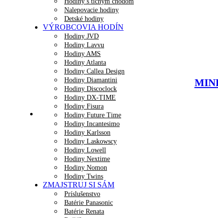
Hodiny s tichým chodom
Nalepovacie hodiny
Detské hodiny
VÝROBCOVIA HODÍN
Hodiny JVD
Hodiny Lavvu
Hodiny AMS
Hodiny Atlanta
Hodiny Callea Design
Hodiny Diamantini
MINE
Hodiny Discoclock
Hodiny DX-TIME
Hodiny Fisura
Hodiny Future Time
Hodiny Incantesimo
Hodiny Karlsson
Hodiny Laskowscy
Hodiny Lowell
Hodiny Nextime
Hodiny Nomon
Hodiny Twins
ZMAJSTRUJ SI SÁM
Príslušenstvo
Batérie Panasonic
Batérie Renata