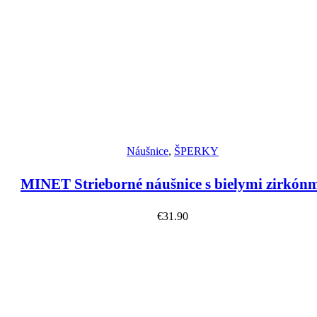
Náhľad
Náušnice
,
ŠPERKY
MINET Strieborné náušnice s bielymi zirkón
€
31.90