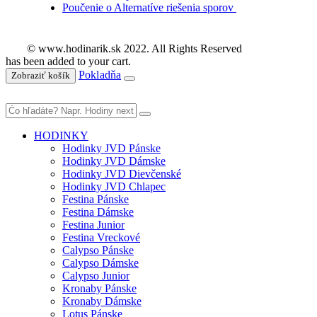
Poučenie o Alternatíve riešenia sporov
© www.hodinarik.sk 2022. All Rights Reserved
has been added to your cart.
Pokladňa
Zobraziť košík
HODINKY
Hodinky JVD Pánske
Hodinky JVD Dámske
Hodinky JVD Dievčenské
Hodinky JVD Chlapec
Festina Pánske
Festina Dámske
Festina Junior
Festina Vreckové
Calypso Pánske
Calypso Dámske
Calypso Junior
Kronaby Pánske
Kronaby Dámske
Lotus Pánske