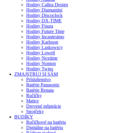
Hodiny Callea Design
Hodiny Diamantini
Hodiny Discoclock
Hodiny DX-TIME
Hodiny Fisura
Hodiny Future Time
Hodiny Incantesimo
Hodiny Karlsson
Hodiny Laskowscy
Hodiny Lowell
Hodiny Nextime
Hodiny Nomon
Hodiny Twins
ZMAJSTRUJ SI SÁM
Príslušenstvo
Batérie Panasonic
Batérie Renata
Ručičky
Matice
Drevené inšpirácie
Strojčeky
BUDÍKY
Ručičkové na batériu
Digitálne na batériu
Rádiom riadené