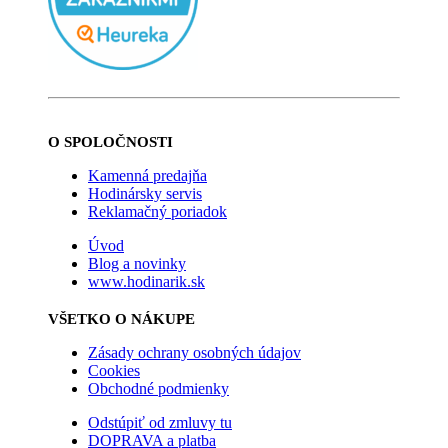
O SPOLOČNOSTI
Kamenná predajňa
Hodinársky servis
Reklamačný poriadok
Úvod
Blog a novinky
www.hodinarik.sk
VŠETKO O NÁKUPE
Zásady ochrany osobných údajov
Cookies
Obchodné podmienky
Odstúpiť od zmluvy tu
DOPRAVA a platba