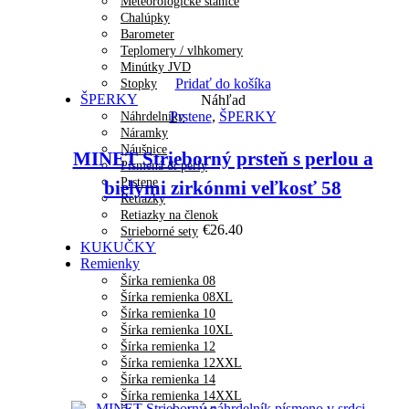
Meteorologické stanice
Chalúpky
Barometer
Teplomery / vlhkomery
Minútky JVD
Pridať do košíka
Stopky
ŠPERKY
Náhľad
Prstene
,
ŠPERKY
Náhrdelníky
Náramky
Náušnice
MINET Strieborný prsteň s perlou a
Písmená & perly
Prstene
bielymi zirkónmi veľkosť 58
Retiazky
Retiazky na členok
€
26.40
Strieborné sety
KUKUČKY
Remienky
Šírka remienka 08
Šírka remienka 08XL
Šírka remienka 10
Šírka remienka 10XL
Šírka remienka 12
Šírka remienka 12XXL
Šírka remienka 14
Šírka remienka 14XXL