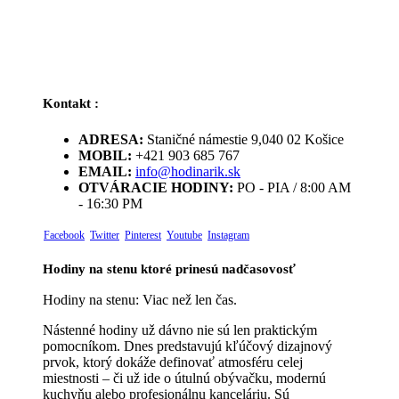
Kontakt :
ADRESA:
Staničné námestie 9,040 02 Košice
MOBIL:
+421 903 685 767
EMAIL:
info@hodinarik.sk
OTVÁRACIE HODINY:
PO - PIA / 8:00 AM
- 16:30 PM
Facebook
Twitter
Pinterest
Youtube
Instagram
Hodiny na stenu ktoré prinesú nadčasovosť
Hodiny na stenu: Viac než len čas.
Nástenné hodiny už dávno nie sú len praktickým
pomocníkom. Dnes predstavujú kľúčový dizajnový
prvok, ktorý dokáže definovať atmosféru celej
miestnosti – či už ide o útulnú obývačku, modernú
kuchyňu alebo profesionálnu kanceláriu. Sú