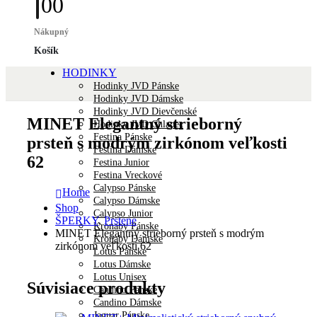
0
0
Nákupný
Košík
HODINKY
Hodinky JVD Pánske
Hodinky JVD Dámske
Hodinky JVD Dievčenské
MINET Elegantný strieborný
Hodinky JVD Chlapec
Festina Pánske
prsteň s modrým zirkónom veľkosti
Festina Dámske
62
Festina Junior
Festina Vreckové
Calypso Pánske
Home
Calypso Dámske
Shop
Calypso Junior
ŠPERKY
,
Prstene
Kronaby Pánske
MINET Elegantný strieborný prsteň s modrým
Kronaby Dámske
zirkónom veľkosti 62
Lotus Pánske
Lotus Dámske
Lotus Unisex
Súvisiace produkty
Candino Pánske
Candino Dámske
Jaguar Pánske