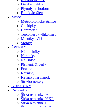
Detské budíky
Plynulým chodom
Budík do Siete
Meteo
Meteorologické stanice
Chalúpky
Barometer
Teplomery / vlhkomery
Minútky JVD
Stopky
ŠPERKY
Náhrdelníky
Náramky
Náušnice
Písmená & perly
Prstene
Retiazky
Retiazky na členok
Strieborné sety
KUKUČKY
Remienky
Šírka remienka 08
Šírka remienka 08XL
Šírka remienka 10