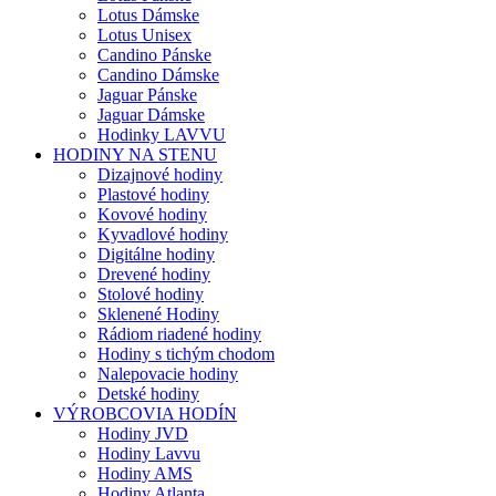
Lotus Dámske
Lotus Unisex
Candino Pánske
Candino Dámske
Jaguar Pánske
Jaguar Dámske
Hodinky LAVVU
HODINY NA STENU
Dizajnové hodiny
Plastové hodiny
Kovové hodiny
Kyvadlové hodiny
Digitálne hodiny
Drevené hodiny
Stolové hodiny
Sklenené Hodiny
Rádiom riadené hodiny
Hodiny s tichým chodom
Nalepovacie hodiny
Detské hodiny
VÝROBCOVIA HODÍN
Hodiny JVD
Hodiny Lavvu
Hodiny AMS
Hodiny Atlanta