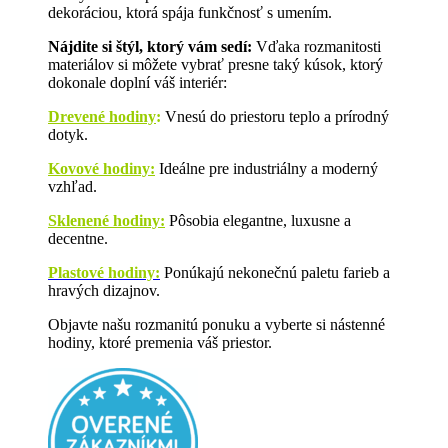
dekoráciou, ktorá spája funkčnosť s umením.
Nájdite si štýl, ktorý vám sedí:
Vďaka rozmanitosti
materiálov si môžete vybrať presne taký kúsok, ktorý
dokonale doplní váš interiér:
Drevené hodiny
:
Vnesú do priestoru teplo a prírodný
dotyk.
Kovové hodiny:
Ideálne pre industriálny a moderný
vzhľad.
Sklenené hodiny:
Pôsobia elegantne, luxusne a
decentne.
Plastové hodiny:
Ponúkajú nekonečnú paletu farieb a
hravých dizajnov.
Objavte našu rozmanitú ponuku a vyberte si nástenné
hodiny, ktoré premenia váš priestor.