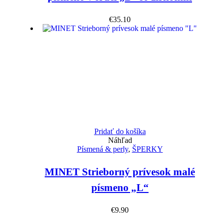
€
35.10
Pridať do košíka
Náhľad
Písmená & perly
,
ŠPERKY
MINET Strieborný prívesok malé
písmeno „L“
€
9.90