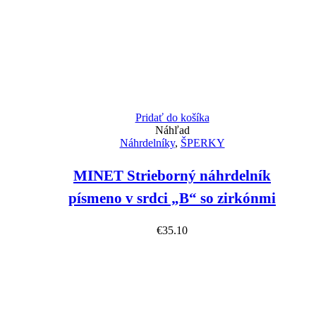
Pridať do košíka
Náhľad
Náhrdelníky
,
ŠPERKY
MINET Strieborný náhrdelník
písmeno v srdci „B“ so zirkónmi
€
35.10