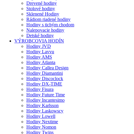
Drevené hodiny
Stolové hodiny
Sklenené Hodiny
Rádiom riadené hodiny
Hodiny s tichým chodom
Nalepovacie hodiny
Detské hodiny
VÝROBCOVIA HODÍN
Hodiny JVD
Hodiny Lavvu
Hodiny AMS
Hodiny Atlanta
Hodiny Callea Design
Hodiny Diamantini
Hodiny Discoclock
Hodiny DX-TIME
Hodiny Fisura
Hodiny Future Time
Hodiny Incantesimo
Hodiny Karlsson
Hodiny Laskowscy
Hodiny Lowell
Hodiny Nextime
Hodiny Nomon
Hodiny Twins