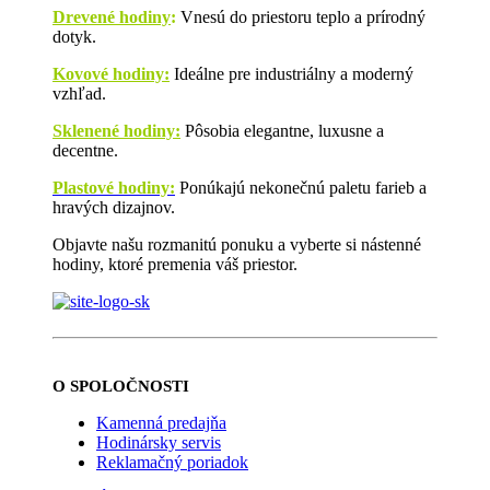
Drevené hodiny
:
Vnesú do priestoru teplo a prírodný
dotyk.
Kovové hodiny:
Ideálne pre industriálny a moderný
vzhľad.
Sklenené hodiny:
Pôsobia elegantne, luxusne a
decentne.
Plastové hodiny:
Ponúkajú nekonečnú paletu farieb a
hravých dizajnov.
Objavte našu rozmanitú ponuku a vyberte si nástenné
hodiny, ktoré premenia váš priestor.
O SPOLOČNOSTI
Kamenná predajňa
Hodinársky servis
Reklamačný poriadok