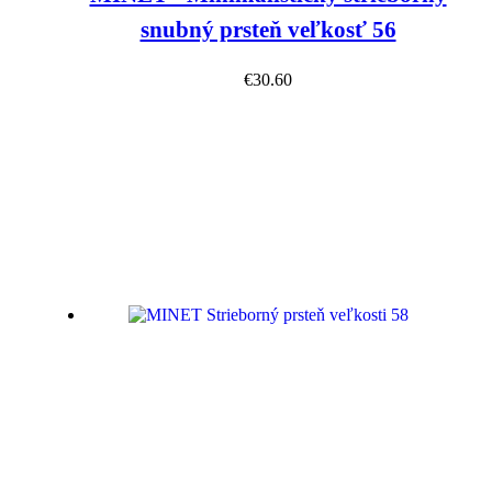
snubný prsteň veľkosť 56
€
30.60