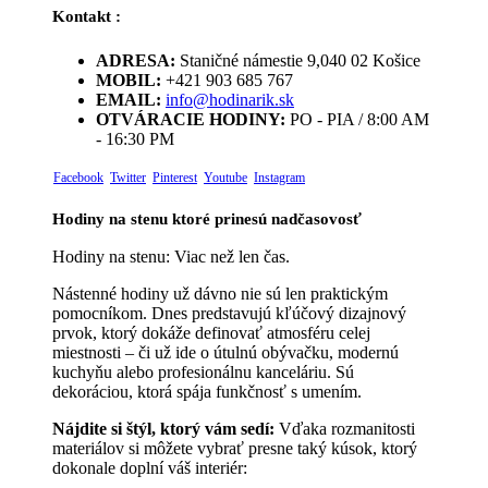
Kontakt :
ADRESA:
Staničné námestie 9,040 02 Košice
MOBIL:
+421 903 685 767
EMAIL:
info@hodinarik.sk
OTVÁRACIE HODINY:
PO - PIA / 8:00 AM
- 16:30 PM
Facebook
Twitter
Pinterest
Youtube
Instagram
Hodiny na stenu ktoré prinesú nadčasovosť
Hodiny na stenu: Viac než len čas.
Nástenné hodiny už dávno nie sú len praktickým
pomocníkom. Dnes predstavujú kľúčový dizajnový
prvok, ktorý dokáže definovať atmosféru celej
miestnosti – či už ide o útulnú obývačku, modernú
kuchyňu alebo profesionálnu kanceláriu. Sú
dekoráciou, ktorá spája funkčnosť s umením.
Nájdite si štýl, ktorý vám sedí:
Vďaka rozmanitosti
materiálov si môžete vybrať presne taký kúsok, ktorý
dokonale doplní váš interiér: