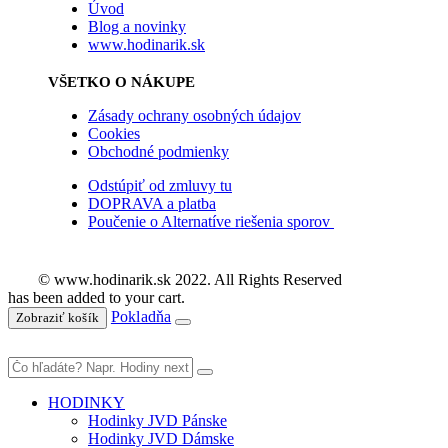
Úvod
Blog a novinky
www.hodinarik.sk
VŠETKO O NÁKUPE
Zásady ochrany osobných údajov
Cookies
Obchodné podmienky
Odstúpiť od zmluvy tu
DOPRAVA a platba
Poučenie o Alternatíve riešenia sporov
© www.hodinarik.sk 2022. All Rights Reserved
has been added to your cart.
Pokladňa
Zobraziť košík
HODINKY
Hodinky JVD Pánske
Hodinky JVD Dámske