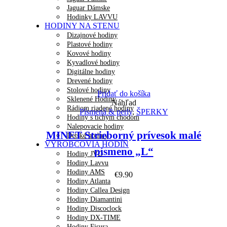
Jaguar Dámske
Hodinky LAVVU
HODINY NA STENU
Dizajnové hodiny
Plastové hodiny
Kovové hodiny
Kyvadlové hodiny
Digitálne hodiny
Drevené hodiny
Stolové hodiny
Pridať do košíka
Sklenené Hodiny
Náhľad
Rádiom riadené hodiny
Písmená & perly
,
ŠPERKY
Hodiny s tichým chodom
Nalepovacie hodiny
MINET Strieborný prívesok malé
Detské hodiny
VÝROBCOVIA HODÍN
písmeno „L“
Hodiny JVD
Hodiny Lavvu
Hodiny AMS
€
9.90
Hodiny Atlanta
Hodiny Callea Design
Hodiny Diamantini
Hodiny Discoclock
Hodiny DX-TIME
Hodiny Fisura