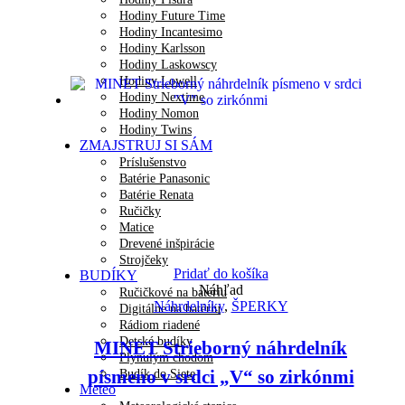
Hodiny Future Time
Hodiny Incantesimo
Hodiny Karlsson
Hodiny Laskowscy
Hodiny Lowell
Hodiny Nextime
Hodiny Nomon
Hodiny Twins
ZMAJSTRUJ SI SÁM
Príslušenstvo
Batérie Panasonic
Batérie Renata
Ručičky
Matice
Drevené inšpirácie
Strojčeky
Pridať do košíka
BUDÍKY
Náhľad
Ručičkové na batériu
Náhrdelníky
,
ŠPERKY
Digitálne na batériu
Rádiom riadené
Detské budíky
MINET Strieborný náhrdelník
Plynulým chodom
písmeno v srdci „V“ so zirkónmi
Budík do Siete
Meteo