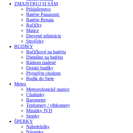
ZMAJSTRUJ SI SÁM
Príslušenstvo
Batérie Panasonic
Batérie Renata
Ručičky
Matice
Drevené inšpirácie
Strojčeky
BUDÍKY
Ručičkové na batériu
Digitálne na batériu
Rádiom riadené
Detské budíky
Plynulým chodom
Budík do Siete
Meteo
Meteorologické stanice
Chalúpky
Barometer
Teplomery / vlhkomery
Minútky JVD
Stopky
ŠPERKY
Náhrdelníky
Náramky