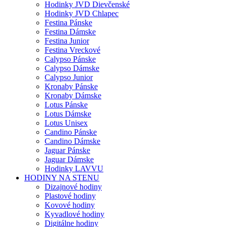
Hodinky JVD Dievčenské
Hodinky JVD Chlapec
Festina Pánske
Festina Dámske
Festina Junior
Festina Vreckové
Calypso Pánske
Calypso Dámske
Calypso Junior
Kronaby Pánske
Kronaby Dámske
Lotus Pánske
Lotus Dámske
Lotus Unisex
Candino Pánske
Candino Dámske
Jaguar Pánske
Jaguar Dámske
Hodinky LAVVU
HODINY NA STENU
Dizajnové hodiny
Plastové hodiny
Kovové hodiny
Kyvadlové hodiny
Digitálne hodiny