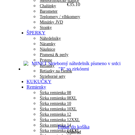
Meteorologické stanice
€
35.10
Chalúpky
Barometer
Teplomery / vlhkomery
Minútky JVD
Stopky
ŠPERKY
Náhrdelníky
Náramky
Náušnice
Písmená & perly
Prstene
Retiazky
Retiazky na členok
Strieborné sety
KUKUČKY
Remienky
Šírka remienka 08
Šírka remienka 08XL
Šírka remienka 10
Šírka remienka 10XL
Šírka remienka 12
Šírka remienka 12XXL
Šírka remienka 14
Pridať do košíka
Šírka remienka 14XXL
Náhľad