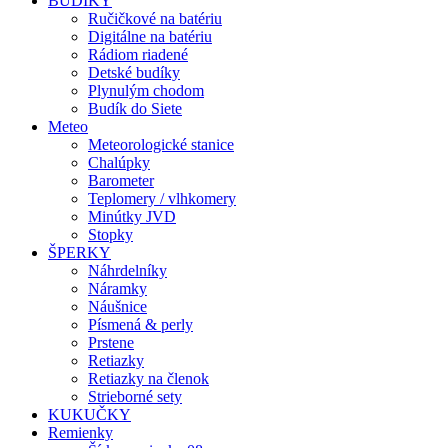
BUDÍKY
Ručičkové na batériu
Digitálne na batériu
Rádiom riadené
Detské budíky
Plynulým chodom
Budík do Siete
Meteo
Meteorologické stanice
Chalúpky
Barometer
Teplomery / vlhkomery
Minútky JVD
Stopky
ŠPERKY
Náhrdelníky
Náramky
Náušnice
Písmená & perly
Prstene
Retiazky
Retiazky na členok
Strieborné sety
KUKUČKY
Remienky