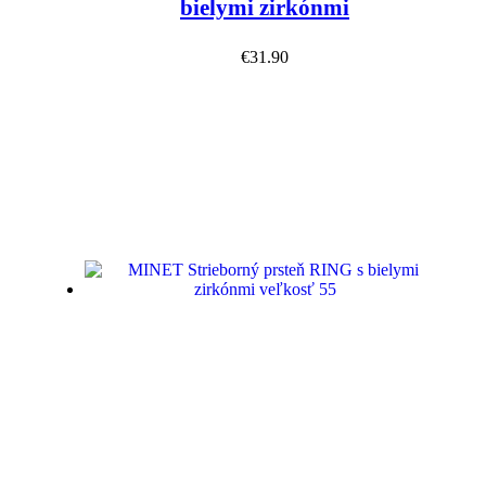
bielymi zirkónmi
€
31.90