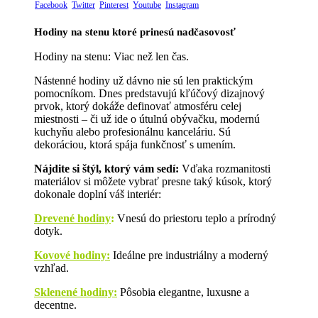
Facebook
Twitter
Pinterest
Youtube
Instagram
Hodiny na stenu ktoré prinesú nadčasovosť
Hodiny na stenu: Viac než len čas.
Nástenné hodiny už dávno nie sú len praktickým
pomocníkom. Dnes predstavujú kľúčový dizajnový
prvok, ktorý dokáže definovať atmosféru celej
miestnosti – či už ide o útulnú obývačku, modernú
kuchyňu alebo profesionálnu kanceláriu. Sú
dekoráciou, ktorá spája funkčnosť s umením.
Nájdite si štýl, ktorý vám sedí:
Vďaka rozmanitosti
materiálov si môžete vybrať presne taký kúsok, ktorý
dokonale doplní váš interiér:
Drevené hodiny
:
Vnesú do priestoru teplo a prírodný
dotyk.
Kovové hodiny:
Ideálne pre industriálny a moderný
vzhľad.
Sklenené hodiny:
Pôsobia elegantne, luxusne a
decentne.