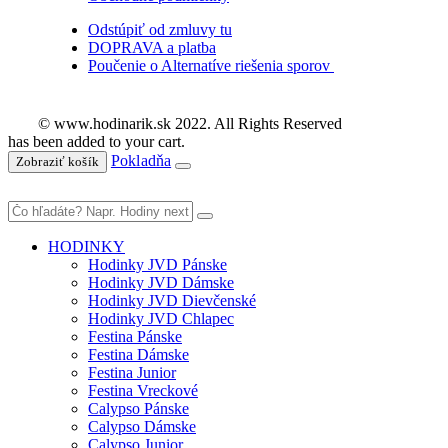
Odstúpiť od zmluvy tu
DOPRAVA a platba
Poučenie o Alternatíve riešenia sporov
© www.hodinarik.sk 2022. All Rights Reserved
has been added to your cart.
Pokladňa
Zobraziť košík
HODINKY
Hodinky JVD Pánske
Hodinky JVD Dámske
Hodinky JVD Dievčenské
Hodinky JVD Chlapec
Festina Pánske
Festina Dámske
Festina Junior
Festina Vreckové
Calypso Pánske
Calypso Dámske
Calypso Junior