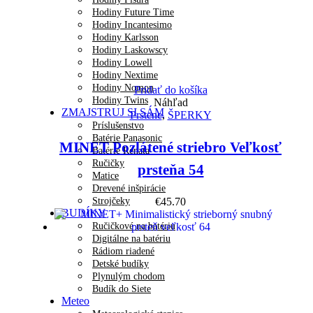
Hodiny Future Time
Hodiny Incantesimo
Hodiny Karlsson
Hodiny Laskowscy
Hodiny Lowell
Hodiny Nextime
Hodiny Nomon
Pridať do košíka
Hodiny Twins
Náhľad
ZMAJSTRUJ SI SÁM
Prstene
,
ŠPERKY
Príslušenstvo
Batérie Panasonic
MINET Pozlátené striebro Veľkosť
Batérie Renata
Ručičky
prsteňa 54
Matice
Drevené inšpirácie
Strojčeky
€
45.70
BUDÍKY
Ručičkové na batériu
Digitálne na batériu
Rádiom riadené
Detské budíky
Plynulým chodom
Budík do Siete
Meteo