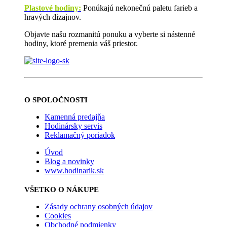
Plastové hodiny:
Ponúkajú nekonečnú paletu farieb a
hravých dizajnov.
Objavte našu rozmanitú ponuku a vyberte si nástenné
hodiny, ktoré premenia váš priestor.
O SPOLOČNOSTI
Kamenná predajňa
Hodinársky servis
Reklamačný poriadok
Úvod
Blog a novinky
www.hodinarik.sk
VŠETKO O NÁKUPE
Zásady ochrany osobných údajov
Cookies
Obchodné podmienky