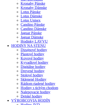
Kronaby Pánske
Kronaby Dámske
Lotus Pánske
Lotus Dámske
Lotus Unisex
Candino Pánske
Candino Dámske
Jaguar Pánske
Jaguar Dámske
Hodinky LAVVU
HODINY NA STENU
Dizajnové hodiny
Plastové hodiny
Kovové hodiny
Kyvadlové hodiny
Digitálne hodiny
Drevené hodiny
Stolové hodiny
Sklenené Hodiny
Rádiom riadené hodiny
Hodiny s tichým chodom
Nalepovacie hodiny
Detské hodiny
VÝROBCOVIA HODÍN
Hodiny JVD