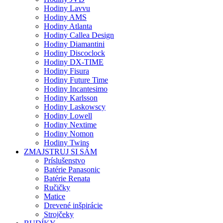
Hodiny Lavvu
Hodiny AMS
Hodiny Atlanta
Hodiny Callea Design
Hodiny Diamantini
Hodiny Discoclock
Hodiny DX-TIME
Hodiny Fisura
Hodiny Future Time
Hodiny Incantesimo
Hodiny Karlsson
Hodiny Laskowscy
Hodiny Lowell
Hodiny Nextime
Hodiny Nomon
Hodiny Twins
ZMAJSTRUJ SI SÁM
Príslušenstvo
Batérie Panasonic
Batérie Renata
Ručičky
Matice
Drevené inšpirácie
Strojčeky