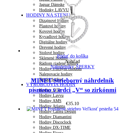
Jaguar Dámske
Hodinky LAVVU
HODINY NA STENU
Dizajnové hodiny
Plastové hodiny
Kovové hodiny
Kyvadlové hodiny
Digitálne hodiny
Drevené hodiny
Stolové hodiny
Pridať do košíka
Sklenené Hodiny
Náhľad
Rádiom riadené hodiny
Náhrdelníky
,
ŠPERKY
Hodiny s tichým chodom
Nalepovacie hodiny
MINET Strieborný náhrdelník
Detské hodiny
VÝROBCOVIA HODÍN
písmeno v srdci „V“ so zirkónmi
Hodiny JVD
Hodiny Lavvu
Hodiny AMS
€
35.10
Hodiny Atlanta
Hodiny Callea Design
Hodiny Diamantini
Hodiny Discoclock
Hodiny DX-TIME
Hodiny Fisura