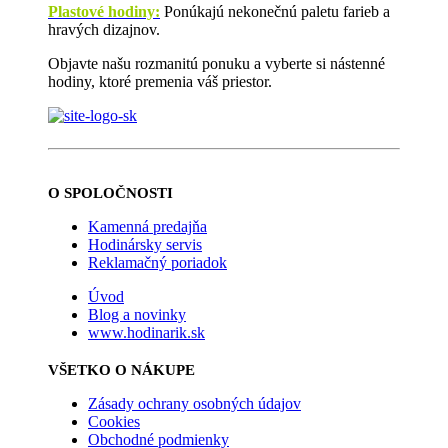
Plastové hodiny:
Ponúkajú nekonečnú paletu farieb a
hravých dizajnov.
Objavte našu rozmanitú ponuku a vyberte si nástenné
hodiny, ktoré premenia váš priestor.
O SPOLOČNOSTI
Kamenná predajňa
Hodinársky servis
Reklamačný poriadok
Úvod
Blog a novinky
www.hodinarik.sk
VŠETKO O NÁKUPE
Zásady ochrany osobných údajov
Cookies
Obchodné podmienky