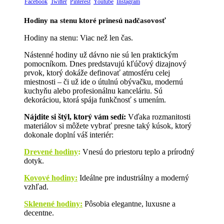
Facebook
Twitter
Pinterest
Youtube
Instagram
Hodiny na stenu ktoré prinesú nadčasovosť
Hodiny na stenu: Viac než len čas.
Nástenné hodiny už dávno nie sú len praktickým
pomocníkom. Dnes predstavujú kľúčový dizajnový
prvok, ktorý dokáže definovať atmosféru celej
miestnosti – či už ide o útulnú obývačku, modernú
kuchyňu alebo profesionálnu kanceláriu. Sú
dekoráciou, ktorá spája funkčnosť s umením.
Nájdite si štýl, ktorý vám sedí:
Vďaka rozmanitosti
materiálov si môžete vybrať presne taký kúsok, ktorý
dokonale doplní váš interiér:
Drevené hodiny
:
Vnesú do priestoru teplo a prírodný
dotyk.
Kovové hodiny:
Ideálne pre industriálny a moderný
vzhľad.
Sklenené hodiny:
Pôsobia elegantne, luxusne a
decentne.