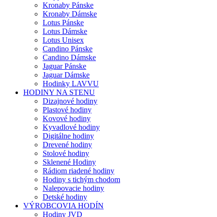
Kronaby Pánske
Kronaby Dámske
Lotus Pánske
Lotus Dámske
Lotus Unisex
Candino Pánske
Candino Dámske
Jaguar Pánske
Jaguar Dámske
Hodinky LAVVU
HODINY NA STENU
Dizajnové hodiny
Plastové hodiny
Kovové hodiny
Kyvadlové hodiny
Digitálne hodiny
Drevené hodiny
Stolové hodiny
Sklenené Hodiny
Rádiom riadené hodiny
Hodiny s tichým chodom
Nalepovacie hodiny
Detské hodiny
VÝROBCOVIA HODÍN
Hodiny JVD