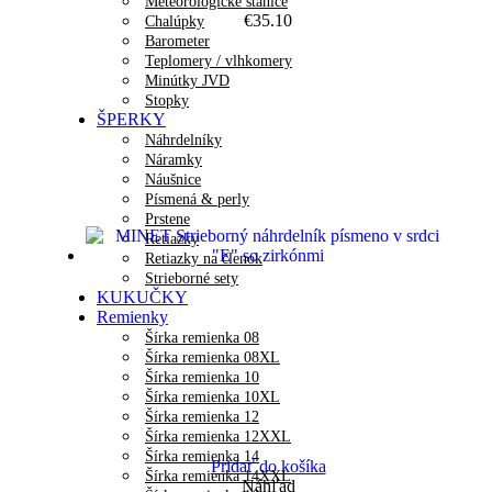
Meteorologické stanice
€
35.10
Chalúpky
Barometer
Teplomery / vlhkomery
Minútky JVD
Stopky
ŠPERKY
Náhrdelníky
Náramky
Náušnice
Písmená & perly
Prstene
Retiazky
Retiazky na členok
Strieborné sety
KUKUČKY
Remienky
Šírka remienka 08
Šírka remienka 08XL
Šírka remienka 10
Šírka remienka 10XL
Šírka remienka 12
Šírka remienka 12XXL
Šírka remienka 14
Pridať do košíka
Šírka remienka 14XXL
Náhľad