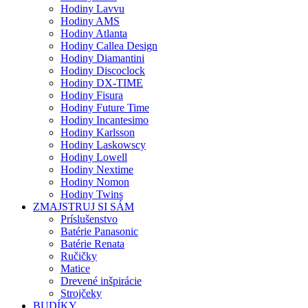
Hodiny Lavvu
Hodiny AMS
Hodiny Atlanta
Hodiny Callea Design
Hodiny Diamantini
Hodiny Discoclock
Hodiny DX-TIME
Hodiny Fisura
Hodiny Future Time
Hodiny Incantesimo
Hodiny Karlsson
Hodiny Laskowscy
Hodiny Lowell
Hodiny Nextime
Hodiny Nomon
Hodiny Twins
ZMAJSTRUJ SI SÁM
Príslušenstvo
Batérie Panasonic
Batérie Renata
Ručičky
Matice
Drevené inšpirácie
Strojčeky
BUDÍKY