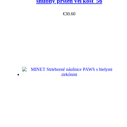
snubný prsteň veľkosť 56
€
30.60