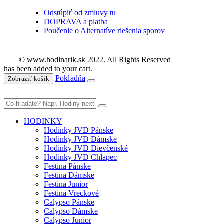
Odstúpiť od zmluvy tu
DOPRAVA a platba
Poučenie o Alternatíve riešenia sporov
© www.hodinarik.sk 2022. All Rights Reserved
has been added to your cart.
Pokladňa
Zobraziť košík
HODINKY
Hodinky JVD Pánske
Hodinky JVD Dámske
Hodinky JVD Dievčenské
Hodinky JVD Chlapec
Festina Pánske
Festina Dámske
Festina Junior
Festina Vreckové
Calypso Pánske
Calypso Dámske
Calypso Junior