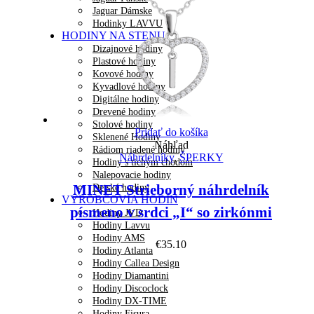
Jaguar Dámske
Hodinky LAVVU
HODINY NA STENU
Dizajnové hodiny
Plastové hodiny
Kovové hodiny
Kyvadlové hodiny
Digitálne hodiny
Drevené hodiny
Stolové hodiny
Pridať do košíka
Sklenené Hodiny
Náhľad
Rádiom riadené hodiny
Náhrdelníky
,
ŠPERKY
Hodiny s tichým chodom
Nalepovacie hodiny
MINET Strieborný náhrdelník
Detské hodiny
VÝROBCOVIA HODÍN
písmeno v srdci „I“ so zirkónmi
Hodiny JVD
Hodiny Lavvu
Hodiny AMS
€
35.10
Hodiny Atlanta
Hodiny Callea Design
Hodiny Diamantini
Hodiny Discoclock
Hodiny DX-TIME
Hodiny Fisura