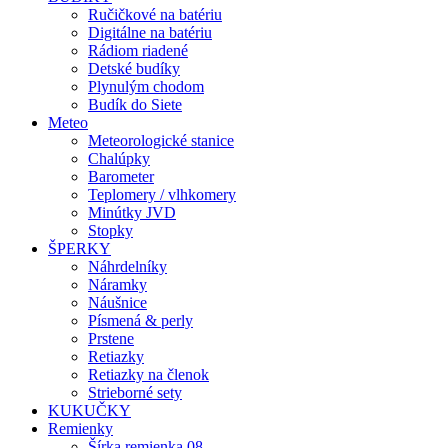
Ručičkové na batériu
Digitálne na batériu
Rádiom riadené
Detské budíky
Plynulým chodom
Budík do Siete
Meteo
Meteorologické stanice
Chalúpky
Barometer
Teplomery / vlhkomery
Minútky JVD
Stopky
ŠPERKY
Náhrdelníky
Náramky
Náušnice
Písmená & perly
Prstene
Retiazky
Retiazky na členok
Strieborné sety
KUKUČKY
Remienky
Šírka remienka 08