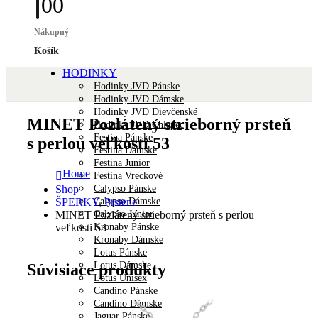
0
0
Nákupný
Košík
HODINKY
Hodinky JVD Pánske
Hodinky JVD Dámske
Hodinky JVD Dievčenské
MINET Pozlátený strieborný prsteň
Hodinky JVD Chlapec
Festina Pánske
s perlou veľkosti 53
Festina Dámske
Festina Junior
Home
Festina Vreckové
Calypso Pánske
Shop
Calypso Dámske
ŠPERKY
,
Prstene
Calypso Junior
MINET Pozlátený strieborný prsteň s perlou
Kronaby Pánske
veľkosti 53
Kronaby Dámske
Lotus Pánske
Lotus Dámske
Súvisiace produkty
Lotus Unisex
Candino Pánske
Candino Dámske
Jaguar Pánske