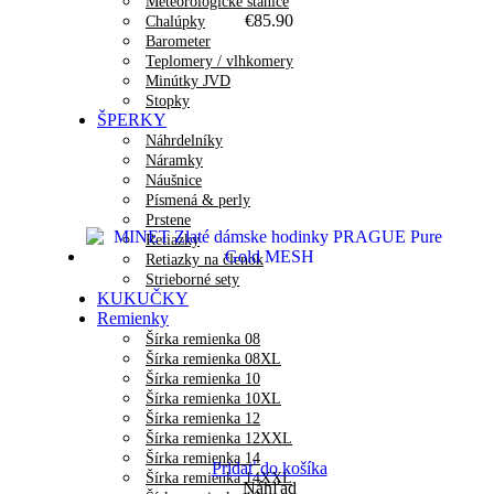
Meteorologické stanice
€
85.90
Chalúpky
Barometer
Teplomery / vlhkomery
Minútky JVD
Stopky
ŠPERKY
Náhrdelníky
Náramky
Náušnice
Písmená & perly
Prstene
Retiazky
Retiazky na členok
Strieborné sety
KUKUČKY
Remienky
Šírka remienka 08
Šírka remienka 08XL
Šírka remienka 10
Šírka remienka 10XL
Šírka remienka 12
Šírka remienka 12XXL
Šírka remienka 14
Pridať do košíka
Šírka remienka 14XXL
Náhľad