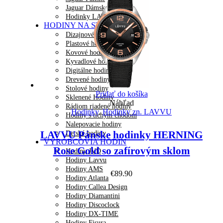
Jaguar Dámske
Hodinky LAVVU
HODINY NA STENU
Dizajnové hodiny
Plastové hodiny
Kovové hodiny
Kyvadlové hodiny
Digitálne hodiny
Drevené hodiny
Stolové hodiny
Pridať do košíka
Sklenené Hodiny
Náhľad
Rádiom riadené hodiny
Hodinky
,
Hodinky zn. LAVVU
Hodiny s tichým chodom
Nalepovacie hodiny
LAVVU Pánske hodinky HERNING
Detské hodiny
VÝROBCOVIA HODÍN
Rose Gold so zafírovým sklom
Hodiny JVD
Hodiny Lavvu
Hodiny AMS
€
89.90
Hodiny Atlanta
Hodiny Callea Design
Hodiny Diamantini
Hodiny Discoclock
Hodiny DX-TIME
Hodiny Fisura