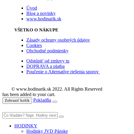
Úvod
Blog a novinky
www.hodinarik.sk
VŠETKO O NÁKUPE
Zásady ochrany osobných údajov
Cookies
Obchodné podmienky
Odstúpiť od zmluvy tu
DOPRAVA a platba
Poučenie o Alternatíve riešenia sporov
© www.hodinarik.sk 2022. All Rights Reserved
has been added to your cart.
Pokladňa
Zobraziť košík
HODINKY
Hodinky JVD Pánske