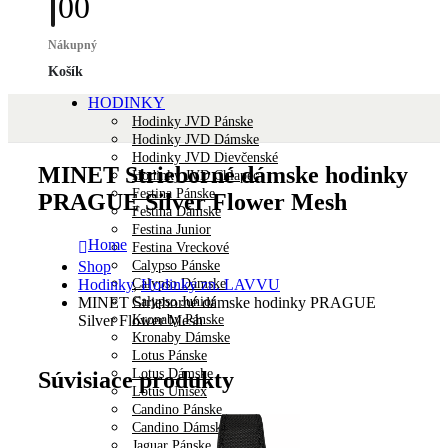
0
0
Nákupný
Košík
HODINKY
Hodinky JVD Pánske
Hodinky JVD Dámske
Hodinky JVD Dievčenské
MINET Strieborné dámske hodinky
Hodinky JVD Chlapec
Festina Pánske
PRAGUE Silver Flower Mesh
Festina Dámske
Festina Junior
Home
Festina Vreckové
Calypso Pánske
Shop
Calypso Dámske
Hodinky
,
Hodinky zn. LAVVU
Calypso Junior
MINET Strieborné dámske hodinky PRAGUE
Kronaby Pánske
Silver Flower Mesh
Kronaby Dámske
Lotus Pánske
Lotus Dámske
Súvisiace produkty
Lotus Unisex
Candino Pánske
Candino Dámske
Jaguar Pánske