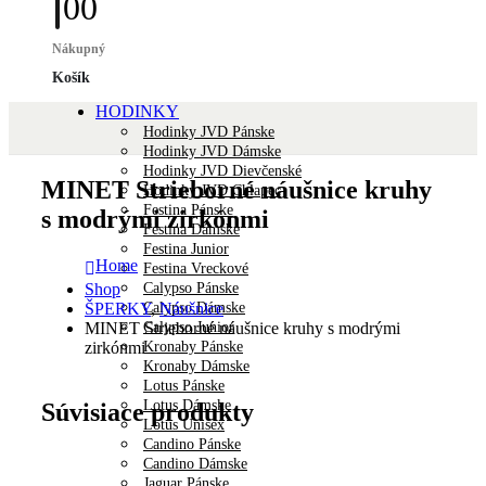
0
0
Nákupný
Košík
HODINKY
Hodinky JVD Pánske
Hodinky JVD Dámske
Hodinky JVD Dievčenské
MINET Strieborné náušnice kruhy
Hodinky JVD Chlapec
Festina Pánske
s modrými zirkónmi
Festina Dámske
Festina Junior
Home
Festina Vreckové
Calypso Pánske
Shop
Calypso Dámske
ŠPERKY
,
Náušnice
Calypso Junior
MINET Strieborné náušnice kruhy s modrými
Kronaby Pánske
zirkónmi
Kronaby Dámske
Lotus Pánske
Lotus Dámske
Súvisiace produkty
Lotus Unisex
Candino Pánske
Candino Dámske
Jaguar Pánske