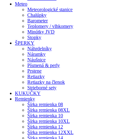
Meteo
Meteorologické stanice
Chalúpky
Barometer
Teplomery / vlhkomery
Minútky JVD
Stopky
ŠPERKY
Náhrdelníky
Náramky
Náušnice
Písmená & perly
Prstene
Retiazky
Retiazky na členok
Strieborné sety
KUKUČKY
Remienky
Šírka remienka 08
Šírka remienka 08XL
Šírka remienka 10
Šírka remienka 10XL
Šírka remienka 12
Šírka remienka 12XXL
Šírka remienka 14