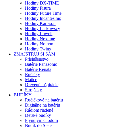
Hodiny DX-TIME
Hodiny Fisura
Hodiny Future Time
Hodiny Incantesimo
Hodiny Karlsson
Hodiny Laskowscy
Hodiny Lowell
Hodiny Nextime
Hodiny Nomon
Hodiny Twins
ZMAJSTRUJ SI SÁM
Príslušenstvo
Batérie Panasonic
Batérie Renata
Ručičky
Matice
Drevené inšpirácie
Strojčeky
BUDÍKY
Ručičkové na batériu
Digitálne na batériu
Rádiom riadené
Detské budíky
Plynulým chodom
Budík do Siete