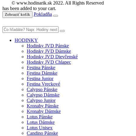
© www.hodinarik.sk 2022. All Rights Reserved
has been added to your cart.
Pokladňa
Zobraziť košík
HODINKY
Hodinky JVD Pánske
Hodinky JVD Dámske
Hodinky JVD Dievčenské
Hodinky JVD Chlapec
Festina Pánske
Festina Dámske
Festina Junior
Festina Vreckové
Calypso Pánske
Calypso Dámske
Calypso Junior
Kronaby Pánske
Kronaby Dámske
Lotus Pánske
Lotus Dámske
Lotus Unisex
Candino Pánske