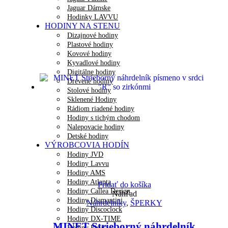
Jaguar Dámske
Hodinky LAVVU
HODINY NA STENU
Dizajnové hodiny
Plastové hodiny
Kovové hodiny
Kyvadlové hodiny
Digitálne hodiny
Drevené hodiny
Stolové hodiny
Sklenené Hodiny
Rádiom riadené hodiny
Hodiny s tichým chodom
Nalepovacie hodiny
Detské hodiny
VÝROBCOVIA HODÍN
Hodiny JVD
Hodiny Lavvu
Hodiny AMS
Hodiny Atlanta
Pridať do košíka
Hodiny Callea Design
Náhľad
Hodiny Diamantini
Náhrdelníky
,
ŠPERKY
Hodiny Discoclock
Hodiny DX-TIME
MINET Strieborný náhrdelník
Hodiny Fisura