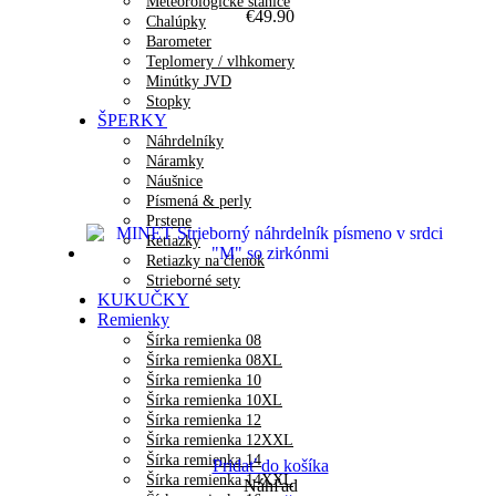
Meteorologické stanice
€
49.90
Chalúpky
Barometer
Teplomery / vlhkomery
Minútky JVD
Stopky
ŠPERKY
Náhrdelníky
Náramky
Náušnice
Písmená & perly
Prstene
Retiazky
Retiazky na členok
Strieborné sety
KUKUČKY
Remienky
Šírka remienka 08
Šírka remienka 08XL
Šírka remienka 10
Šírka remienka 10XL
Šírka remienka 12
Šírka remienka 12XXL
Šírka remienka 14
Pridať do košíka
Šírka remienka 14XXL
Náhľad