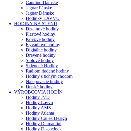
Candino Dámske
Jaguar Pánske
Jaguar Dámske
Hodinky LAVVU
HODINY NA STENU
Dizajnové hodiny
Plastové hodiny
Kovové hodiny
Kyvadlové hodiny
Digitálne hodiny
Drevené hodiny
Stolové hodiny
Sklenené Hodiny
Rádiom riadené hodiny
Hodiny s tichým chodom
Nalepovacie hodiny
Detské hodiny
VÝROBCOVIA HODÍN
Hodiny JVD
Hodiny Lavvu
Hodiny AMS
Hodiny Atlanta
Hodiny Callea Design
Hodiny Diamantini
Hodiny Discoclock