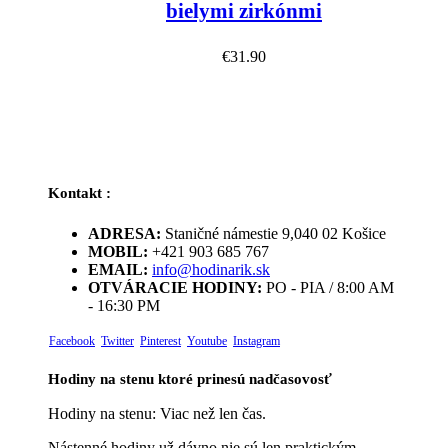
bielymi zirkónmi
€
31.90
Kontakt :
ADRESA:
Staničné námestie 9,040 02 Košice
MOBIL:
+421 903 685 767
EMAIL:
info@hodinarik.sk
OTVÁRACIE HODINY:
PO - PIA / 8:00 AM
- 16:30 PM
Facebook
Twitter
Pinterest
Youtube
Instagram
Hodiny na stenu ktoré prinesú nadčasovosť
Hodiny na stenu: Viac než len čas.
Nástenné hodiny už dávno nie sú len praktickým