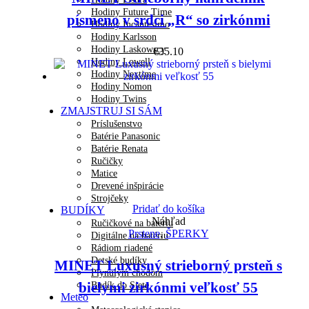
Hodiny Future Time
písmeno v srdci „R“ so zirkónmi
Hodiny Incantesimo
Hodiny Karlsson
Hodiny Laskowscy
€
35.10
Hodiny Lowell
Hodiny Nextime
Hodiny Nomon
Hodiny Twins
ZMAJSTRUJ SI SÁM
Príslušenstvo
Batérie Panasonic
Batérie Renata
Ručičky
Matice
Drevené inšpirácie
Strojčeky
Pridať do košíka
BUDÍKY
Náhľad
Ručičkové na batériu
Prstene
,
ŠPERKY
Digitálne na batériu
Rádiom riadené
Detské budíky
MINET Luxusný strieborný prsteň s
Plynulým chodom
bielymi zirkónmi veľkosť 55
Budík do Siete
Meteo