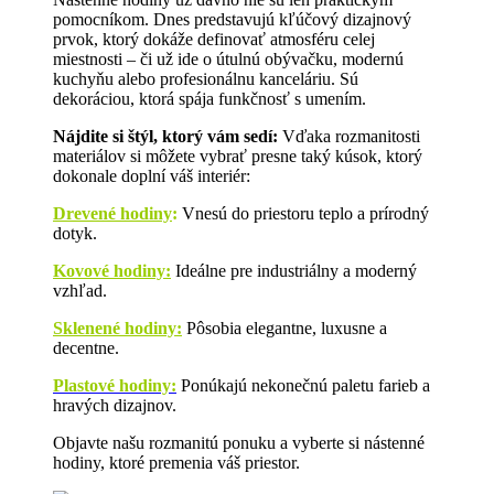
pomocníkom. Dnes predstavujú kľúčový dizajnový
prvok, ktorý dokáže definovať atmosféru celej
miestnosti – či už ide o útulnú obývačku, modernú
kuchyňu alebo profesionálnu kanceláriu. Sú
dekoráciou, ktorá spája funkčnosť s umením.
Nájdite si štýl, ktorý vám sedí:
Vďaka rozmanitosti
materiálov si môžete vybrať presne taký kúsok, ktorý
dokonale doplní váš interiér:
Drevené hodiny
:
Vnesú do priestoru teplo a prírodný
dotyk.
Kovové hodiny:
Ideálne pre industriálny a moderný
vzhľad.
Sklenené hodiny:
Pôsobia elegantne, luxusne a
decentne.
Plastové hodiny:
Ponúkajú nekonečnú paletu farieb a
hravých dizajnov.
Objavte našu rozmanitú ponuku a vyberte si nástenné
hodiny, ktoré premenia váš priestor.