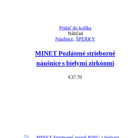
Pridať do košíka
Náhľad
Náušnice
,
ŠPERKY
MINET Pozlátené strieborné
náušnice s bielymi zirkónmi
€
37.70