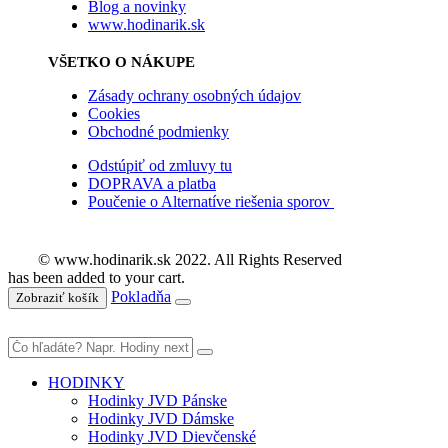
Blog a novinky
www.hodinarik.sk
VŠETKO O NÁKUPE
Zásady ochrany osobných údajov
Cookies
Obchodné podmienky
Odstúpiť od zmluvy tu
DOPRAVA a platba
Poučenie o Alternatíve riešenia sporov
© www.hodinarik.sk 2022. All Rights Reserved
has been added to your cart.
Pokladňa
Zobraziť košík
HODINKY
Hodinky JVD Pánske
Hodinky JVD Dámske
Hodinky JVD Dievčenské