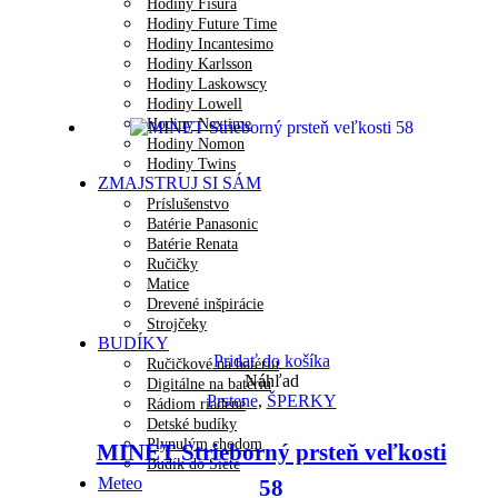
Hodiny Fisura
Hodiny Future Time
Hodiny Incantesimo
Hodiny Karlsson
Hodiny Laskowscy
Hodiny Lowell
Hodiny Nextime
Hodiny Nomon
Hodiny Twins
ZMAJSTRUJ SI SÁM
Príslušenstvo
Batérie Panasonic
Batérie Renata
Ručičky
Matice
Drevené inšpirácie
Strojčeky
BUDÍKY
Pridať do košíka
Ručičkové na batériu
Náhľad
Digitálne na batériu
Prstene
,
ŠPERKY
Rádiom riadené
Detské budíky
Plynulým chodom
MINET Strieborný prsteň veľkosti
Budík do Siete
Meteo
58