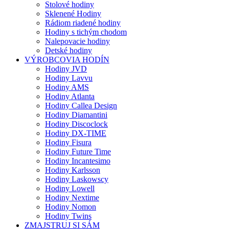
Stolové hodiny
Sklenené Hodiny
Rádiom riadené hodiny
Hodiny s tichým chodom
Nalepovacie hodiny
Detské hodiny
VÝROBCOVIA HODÍN
Hodiny JVD
Hodiny Lavvu
Hodiny AMS
Hodiny Atlanta
Hodiny Callea Design
Hodiny Diamantini
Hodiny Discoclock
Hodiny DX-TIME
Hodiny Fisura
Hodiny Future Time
Hodiny Incantesimo
Hodiny Karlsson
Hodiny Laskowscy
Hodiny Lowell
Hodiny Nextime
Hodiny Nomon
Hodiny Twins
ZMAJSTRUJ SI SÁM