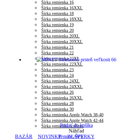
Šírka remienka 16
Šírka remienka 16XXL
Šírka remienka 18
Šírka remienka 18XXL
Šírka remienka 19
Šírka remienka 20
Šírka remienka 20XL
Šírka remienka 20XXL
Šírka remienka 21
Šírka remienka 22
Šírka remienka 22XL
Šírka remienka 22XXL
Šírka remienka 23
Šírka remienka 24
Šírka remienka 24XL
Šírka remienka 24XXL
Šírka remienka 26
Šírka remienka 26XXL
Šírka remienka 28
Šírka remienka 30
Šírka remienka Apple Watch 38-40
Šírka remienka Apple Watch 42-44
Pridať do košíka
Šírka remienka oceľová
Náhľad
BAZÁR
NOVINKY
ZĽAVY
Prstene
,
ŠPERKY