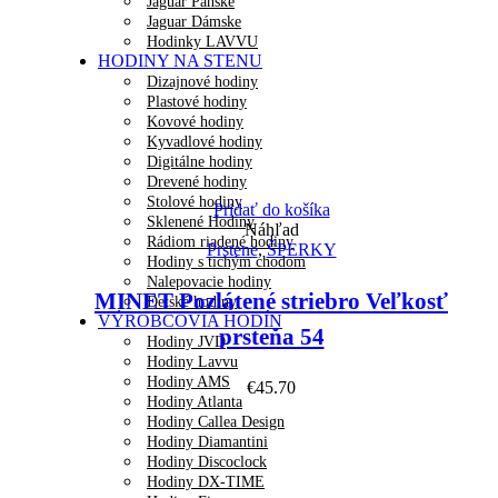
Jaguar Pánske
Jaguar Dámske
Hodinky LAVVU
HODINY NA STENU
Dizajnové hodiny
Plastové hodiny
Kovové hodiny
Kyvadlové hodiny
Digitálne hodiny
Drevené hodiny
Stolové hodiny
Pridať do košíka
Sklenené Hodiny
Náhľad
Rádiom riadené hodiny
Prstene
,
ŠPERKY
Hodiny s tichým chodom
Nalepovacie hodiny
MINET Pozlátené striebro Veľkosť
Detské hodiny
VÝROBCOVIA HODÍN
prsteňa 54
Hodiny JVD
Hodiny Lavvu
Hodiny AMS
€
45.70
Hodiny Atlanta
Hodiny Callea Design
Hodiny Diamantini
Hodiny Discoclock
Hodiny DX-TIME