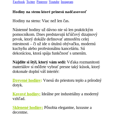
Facebook
Twitter
Pinterest
Youtube
Instagram
Hodiny na stenu ktoré prinesú nadčasovosť
Hodiny na stenu: Viac než len čas.
Nástenné hodiny už dávno nie sú len praktickým
pomocníkom. Dnes predstavujú kľúčový dizajnový
prvok, ktorý dokáže definovať atmosféru celej
miestnosti – či už ide o útulnú obývačku, modernú
kuchyňu alebo profesionálnu kanceláriu. Sú
dekoráciou, ktorá spája funkčnosť s umením.
Nájdite si štýl, ktorý vám sedí:
Vďaka rozmanitosti
materiálov si môžete vybrať presne taký kúsok, ktorý
dokonale doplní váš interiér:
Drevené hodiny
:
Vnesú do priestoru teplo a prírodný
dotyk.
Kovové hodiny:
Ideálne pre industriálny a moderný
vzhľad.
Sklenené hodiny:
Pôsobia elegantne, luxusne a
decentne.