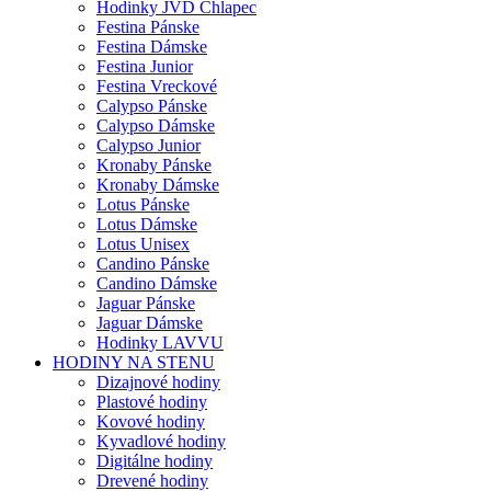
Hodinky JVD Chlapec
Festina Pánske
Festina Dámske
Festina Junior
Festina Vreckové
Calypso Pánske
Calypso Dámske
Calypso Junior
Kronaby Pánske
Kronaby Dámske
Lotus Pánske
Lotus Dámske
Lotus Unisex
Candino Pánske
Candino Dámske
Jaguar Pánske
Jaguar Dámske
Hodinky LAVVU
HODINY NA STENU
Dizajnové hodiny
Plastové hodiny
Kovové hodiny
Kyvadlové hodiny
Digitálne hodiny
Drevené hodiny