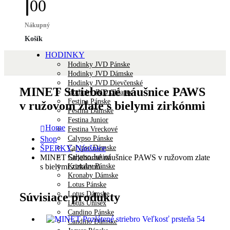
0
0
Nákupný
Košík
HODINKY
Hodinky JVD Pánske
Hodinky JVD Dámske
Hodinky JVD Dievčenské
MINET Strieborné náušnice PAWS
Hodinky JVD Chlapec
Festina Pánske
v ružovom zlate s bielymi zirkónmi
Festina Dámske
Festina Junior
Home
Festina Vreckové
Calypso Pánske
Shop
Calypso Dámske
ŠPERKY
,
Náušnice
Calypso Junior
MINET Strieborné náušnice PAWS v ružovom zlate
Kronaby Pánske
s bielymi zirkónmi
Kronaby Dámske
Lotus Pánske
Lotus Dámske
Súvisiace produkty
Lotus Unisex
Candino Pánske
Candino Dámske