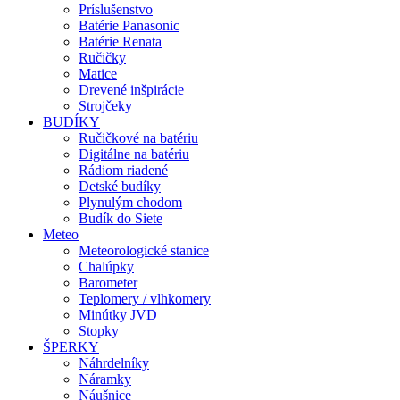
Príslušenstvo
Batérie Panasonic
Batérie Renata
Ručičky
Matice
Drevené inšpirácie
Strojčeky
BUDÍKY
Ručičkové na batériu
Digitálne na batériu
Rádiom riadené
Detské budíky
Plynulým chodom
Budík do Siete
Meteo
Meteorologické stanice
Chalúpky
Barometer
Teplomery / vlhkomery
Minútky JVD
Stopky
ŠPERKY
Náhrdelníky
Náramky
Náušnice