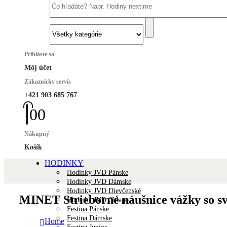
Prihláste sa
Môj účet
Zákaznícky servis
+421 903 685 767
0
0
Nákupný
Košík
HODINKY
Hodinky JVD Pánske
Hodinky JVD Dámske
Hodinky JVD Dievčenské
MINET Strieborné náušnice vážky so s
Hodinky JVD Chlapec
Festina Pánske
Festina Dámske
Home