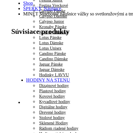
Festina Junior
Shop
Festina Vreckové
ŠPERKY
,
Náušnice
Calypso Pánske
MINET Strieborné náušnice vážky so svetloružovými a t
Calypso Dámske
Calypso Junior
Kronaby Pánske
Súvisiace produkty
Kronaby Dámske
Lotus Pánske
Lotus Dámske
Lotus Unisex
Candino Pánske
Candino Dámske
Jaguar Pánske
Jaguar Dámske
Hodinky LAVVU
HODINY NA STENU
Dizajnové hodiny
Plastové hodiny
Kovové hodiny
Kyvadlové hodiny
Digitálne hodiny
Drevené hodiny
Stolové hodiny
Sklenené Hodiny
Rádiom riadené hodiny