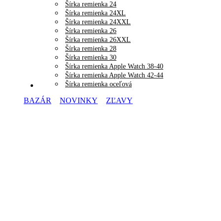
Šírka remienka 24
Šírka remienka 24XL
Šírka remienka 24XXL
Šírka remienka 26
Šírka remienka 26XXL
Šírka remienka 28
Šírka remienka 30
Šírka remienka Apple Watch 38-40
Šírka remienka Apple Watch 42-44
Šírka remienka oceľová
BAZÁR
NOVINKY
ZĽAVY