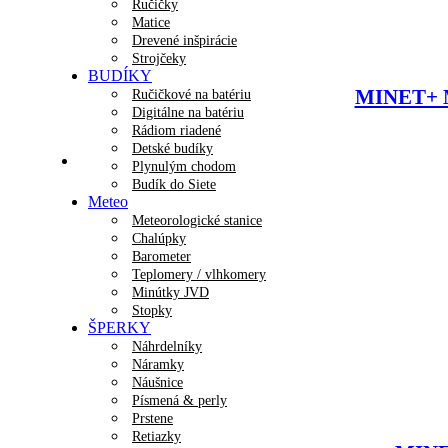
Ručičky
Matice
Drevené inšpirácie
Strojčeky
BUDÍKY
MINET+ Mi
Ručičkové na batériu
Digitálne na batériu
Rádiom riadené
Detské budíky
Plynulým chodom
Budík do Siete
Meteo
Meteorologické stanice
Chalúpky
Barometer
Teplomery / vlhkomery
Minútky JVD
Stopky
ŠPERKY
Náhrdelníky
Náramky
Náušnice
Písmená & perly
Prstene
Retiazky