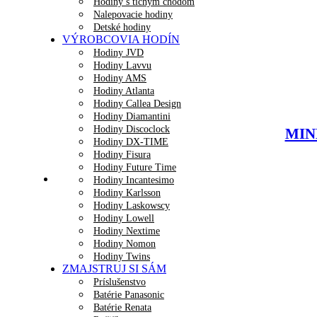
Hodiny s tichým chodom
Nalepovacie hodiny
Detské hodiny
VÝROBCOVIA HODÍN
Hodiny JVD
Hodiny Lavvu
Hodiny AMS
Hodiny Atlanta
Hodiny Callea Design
Hodiny Diamantini
Hodiny Discoclock
MINE
Hodiny DX-TIME
Hodiny Fisura
Hodiny Future Time
Hodiny Incantesimo
Hodiny Karlsson
Hodiny Laskowscy
Hodiny Lowell
Hodiny Nextime
Hodiny Nomon
Hodiny Twins
ZMAJSTRUJ SI SÁM
Príslušenstvo
Batérie Panasonic
Batérie Renata