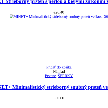
 Strieborný prsteň s perlou a bielymi zirkónmi 
€
26.40
Pridať do košíka
Náhľad
Prstene
,
ŠPERKY
ET+ Minimalistický strieborný snubný prsteň ve
€
30.60