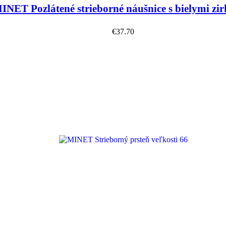
INET Pozlátené strieborné náušnice s bielymi zi
€
37.70