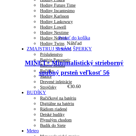
Hodiny Future Time
Hodiny Incantesimo
Hodiny Karlsson
Hodiny Laskowscy
Hodiny Lowell
Hodiny Nextime
Pridať do košíka
Hodiny Nomon
Náhľad
Hodiny Twins
ZMAJSTRUJ SI SÁM
Prstene
,
ŠPERKY
Príslušenstvo
Batérie Panasonic
MINET+ Minimalistický strieborný
Batérie Renata
Ručičky
snubný prsteň veľkosť 56
Matice
Drevené inšpirácie
€
30.60
Strojčeky
BUDÍKY
Ručičkové na batériu
Digitálne na batériu
Rádiom riadené
Detské budíky
Plynulým chodom
Budík do Siete
Meteo