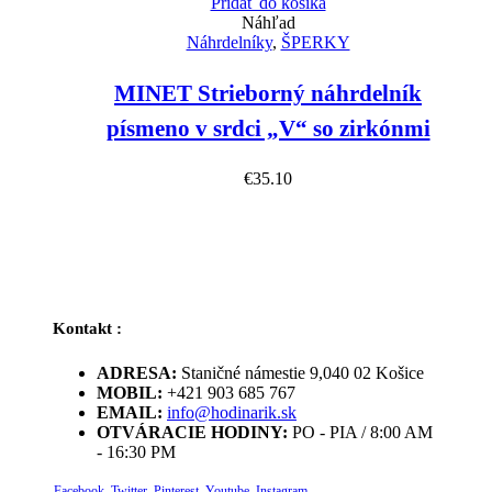
Pridať do košíka
Náhľad
Náhrdelníky
,
ŠPERKY
MINET Strieborný náhrdelník
písmeno v srdci „V“ so zirkónmi
€
35.10
Kontakt :
ADRESA:
Staničné námestie 9,040 02 Košice
MOBIL:
+421 903 685 767
EMAIL:
info@hodinarik.sk
OTVÁRACIE HODINY:
PO - PIA / 8:00 AM
- 16:30 PM
Facebook
Twitter
Pinterest
Youtube
Instagram