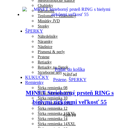
Meteorologické stanice
Chalúpky
Barometer
Teplomery / vlhkomery
Minútky JVD
Stopky
ŠPERKY
Náhrdelníky
Náramky
Náušnice
Písmená & perly
Prstene
Retiazky
Retiazky na členok
Pridať do košíka
Strieborné sety
Náhľad
KUKUČKY
Prstene
,
ŠPERKY
Remienky
Šírka remienka 08
MINET Strieborný prsteň RING s
Šírka remienka 08XL
Šírka remienka 10
bielymi zirkónmi veľkosť 55
Šírka remienka 10XL
Šírka remienka 12
Šírka remienka 12XXL
€
28.10
Šírka remienka 14
Šírka remienka 14XXL