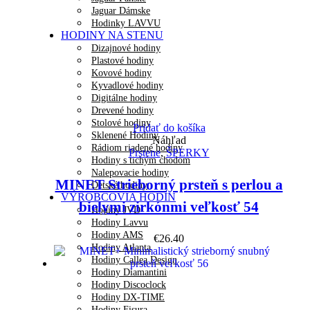
Jaguar Dámske
Hodinky LAVVU
HODINY NA STENU
Dizajnové hodiny
Plastové hodiny
Kovové hodiny
Kyvadlové hodiny
Digitálne hodiny
Drevené hodiny
Stolové hodiny
Pridať do košíka
Sklenené Hodiny
Náhľad
Rádiom riadené hodiny
Prstene
,
ŠPERKY
Hodiny s tichým chodom
Nalepovacie hodiny
MINET Strieborný prsteň s perlou a
Detské hodiny
VÝROBCOVIA HODÍN
bielymi zirkónmi veľkosť 54
Hodiny JVD
Hodiny Lavvu
Hodiny AMS
€
26.40
Hodiny Atlanta
Hodiny Callea Design
Hodiny Diamantini
Hodiny Discoclock
Hodiny DX-TIME
Hodiny Fisura