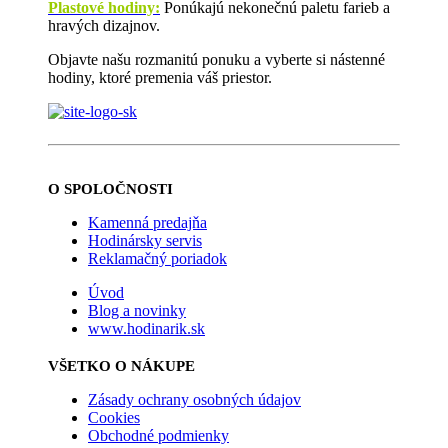
Plastové hodiny:
Ponúkajú nekonečnú paletu farieb a
hravých dizajnov.
Objavte našu rozmanitú ponuku a vyberte si nástenné
hodiny, ktoré premenia váš priestor.
O SPOLOČNOSTI
Kamenná predajňa
Hodinársky servis
Reklamačný poriadok
Úvod
Blog a novinky
www.hodinarik.sk
VŠETKO O NÁKUPE
Zásady ochrany osobných údajov
Cookies
Obchodné podmienky