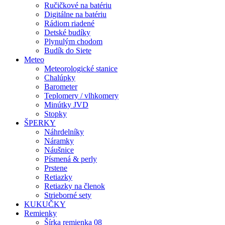
Ručičkové na batériu
Digitálne na batériu
Rádiom riadené
Detské budíky
Plynulým chodom
Budík do Siete
Meteo
Meteorologické stanice
Chalúpky
Barometer
Teplomery / vlhkomery
Minútky JVD
Stopky
ŠPERKY
Náhrdelníky
Náramky
Náušnice
Písmená & perly
Prstene
Retiazky
Retiazky na členok
Strieborné sety
KUKUČKY
Remienky
Šírka remienka 08