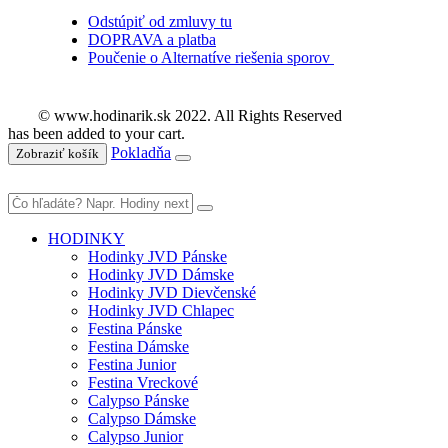
Odstúpiť od zmluvy tu
DOPRAVA a platba
Poučenie o Alternatíve riešenia sporov
© www.hodinarik.sk 2022. All Rights Reserved
has been added to your cart.
Pokladňa
Zobraziť košík
HODINKY
Hodinky JVD Pánske
Hodinky JVD Dámske
Hodinky JVD Dievčenské
Hodinky JVD Chlapec
Festina Pánske
Festina Dámske
Festina Junior
Festina Vreckové
Calypso Pánske
Calypso Dámske
Calypso Junior