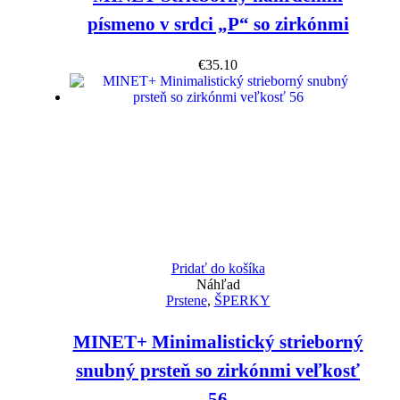
písmeno v srdci „P“ so zirkónmi
€
35.10
Pridať do košíka
Náhľad
Prstene
,
ŠPERKY
MINET+ Minimalistický strieborný
snubný prsteň so zirkónmi veľkosť
56