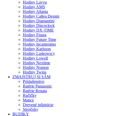
Hodiny Lavvu
Hodiny AMS
Hodiny Atlanta
Hodiny Callea Design
Hodiny Diamantini
Hodiny Discoclock
Hodiny DX-TIME
Hodiny Fisura
Hodiny Future Time
Hodiny Incantesimo
Hodiny Karlsson
Hodiny Laskowscy
Hodiny Lowell
Hodiny Nextime
Hodiny Nomon
Hodiny Twins
ZMAJSTRUJ SI SÁM
Príslušenstvo
Batérie Panasonic
Batérie Renata
Ručičky
Matice
Drevené inšpirácie
Strojčeky
BUDÍKY