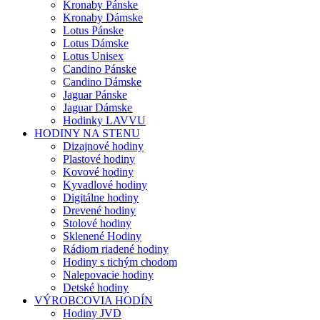
Kronaby Pánske
Kronaby Dámske
Lotus Pánske
Lotus Dámske
Lotus Unisex
Candino Pánske
Candino Dámske
Jaguar Pánske
Jaguar Dámske
Hodinky LAVVU
HODINY NA STENU
Dizajnové hodiny
Plastové hodiny
Kovové hodiny
Kyvadlové hodiny
Digitálne hodiny
Drevené hodiny
Stolové hodiny
Sklenené Hodiny
Rádiom riadené hodiny
Hodiny s tichým chodom
Nalepovacie hodiny
Detské hodiny
VÝROBCOVIA HODÍN
Hodiny JVD