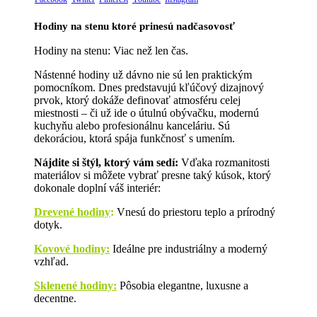
Hodiny na stenu ktoré prinesú nadčasovosť
Hodiny na stenu: Viac než len čas.
Nástenné hodiny už dávno nie sú len praktickým
pomocníkom. Dnes predstavujú kľúčový dizajnový
prvok, ktorý dokáže definovať atmosféru celej
miestnosti – či už ide o útulnú obývačku, modernú
kuchyňu alebo profesionálnu kanceláriu. Sú
dekoráciou, ktorá spája funkčnosť s umením.
Nájdite si štýl, ktorý vám sedí:
Vďaka rozmanitosti
materiálov si môžete vybrať presne taký kúsok, ktorý
dokonale doplní váš interiér:
Drevené hodiny
:
Vnesú do priestoru teplo a prírodný
dotyk.
Kovové hodiny:
Ideálne pre industriálny a moderný
vzhľad.
Sklenené hodiny:
Pôsobia elegantne, luxusne a
decentne.