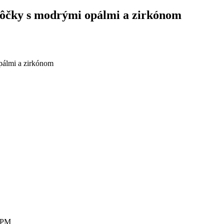
ľôčky s modrými opálmi a zirkónom
pálmi a zirkónom
0 PM