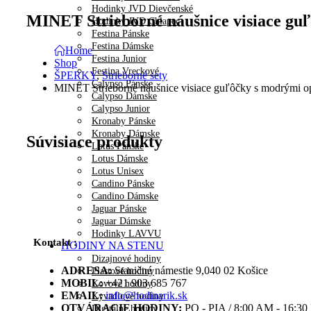
Hodinky JVD Dievčenské
MINET Strieborné náušnice visiace gu
Hodinky JVD Chlapec
Festina Pánske
Festina Dámske
Home
Festina Junior
Shop
Festina Vreckové
ŠPERKY
,
Strieborné sety
Calypso Pánske
MINET Strieborné náušnice visiace guľôčky s modrými o
Calypso Dámske
Calypso Junior
Kronaby Pánske
Kronaby Dámske
Súvisiace produkty
Lotus Pánske
Lotus Dámske
Lotus Unisex
Candino Pánske
Candino Dámske
Jaguar Pánske
Jaguar Dámske
Hodinky LAVVU
Kontakt :
HODINY NA STENU
Dizajnové hodiny
ADRESA:
Staničné námestie 9,040 02 Košice
Plastové hodiny
MOBIL:
+421 903 685 767
Kovové hodiny
EMAIL:
info@hodinarik.sk
Kyvadlové hodiny
OTVÁRACIE HODINY:
PO - PIA / 8:00 AM - 16:3
Digitálne hodiny