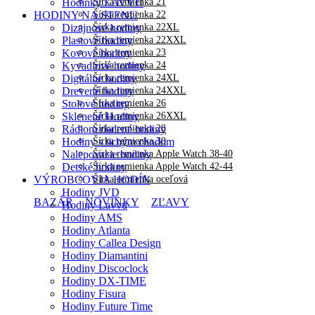
Šírka remienka 21
Hodinky LAVVU
Šírka remienka 22
HODINY NA STENU
Šírka remienka 22XL
Dizajnové hodiny
Šírka remienka 22XXL
Plastové hodiny
Šírka remienka 23
Kovové hodiny
Šírka remienka 24
Kyvadlové hodiny
Šírka remienka 24XL
Digitálne hodiny
Šírka remienka 24XXL
Drevené hodiny
Šírka remienka 26
Stolové hodiny
Šírka remienka 26XXL
Sklenené Hodiny
Šírka remienka 28
Rádiom riadené hodiny
Šírka remienka 30
Hodiny s tichým chodom
Šírka remienka Apple Watch 38-40
Nalepovacie hodiny
Šírka remienka Apple Watch 42-44
Detské hodiny
Šírka remienka oceľová
VÝROBCOVIA HODÍN
Hodiny JVD
BAZÁR
NOVINKY
ZĽAVY
Hodiny Lavvu
Hodiny AMS
Hodiny Atlanta
Hodiny Callea Design
Hodiny Diamantini
Hodiny Discoclock
Hodiny DX-TIME
Hodiny Fisura
Hodiny Future Time