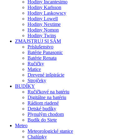
Hodiny Incantesimo
Hodiny Karlsson
Hodiny Laskowscy
Hodiny Lowell
Hodiny Nextime
Hodiny Nomon
Hodiny Twins
ZMAJSTRUJ SI SÁM
Príslušenstvo
Batérie Panasonic
Batérie Renata
Ručičky
Matice
Drevené inšpirácie
Strojčeky
BUDÍKY
Ručičkové na batériu
Digitálne na batériu
Rádiom riadené
Detské budíky
Plynulým chodom
Budík do Siete
Meteo
Meteorologické stanice
Chalúpky