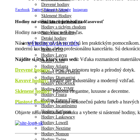
Drevené hodiny
Facebook
Twitter
Pinterest
Youtube
Instagram
Stolové hodiny
Sklenené Hodiny
Rádiom riadené hodiny
Hodiny na stenu ktoré prinesú nadčasovosť
Hodiny s tichým chodom
Hodiny na stenu: Viac než len čas.
Nalepovacie hodiny
Detské hodiny
Nástenné hodiny už dávno nie sú len praktickým pomocníkom. D
VÝROBCOVIA HODÍN
modernú kuchyňu alebo profesionálnu kanceláriu. Sú dekorácio
Hodiny JVD
Hodiny Lavvu
Nájdite si štýl, ktorý vám sedí:
Vďaka rozmanitosti materiálov 
Hodiny AMS
Hodiny Atlanta
Drevené hodiny
:
Vnesú do priestoru teplo a prírodný dotyk.
Hodiny Callea Design
Hodiny Diamantini
Kovové hodiny:
Ideálne pre industriálny a moderný vzhľad.
Hodiny Discoclock
Hodiny DX-TIME
Sklenené hodiny:
Pôsobia elegantne, luxusne a decentne.
Hodiny Fisura
Hodiny Future Time
Plastové hodiny:
Ponúkajú nekonečnú paletu farieb a hravých 
Hodiny Incantesimo
Hodiny Karlsson
Objavte našu rozmanitú ponuku a vyberte si nástenné hodiny, kt
Hodiny Laskowscy
Hodiny Lowell
Hodiny Nextime
Hodiny Nomon
Hodiny Twins