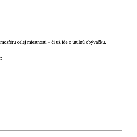
sféru celej miestnosti – či už ide o útulnú obývačku,
r: