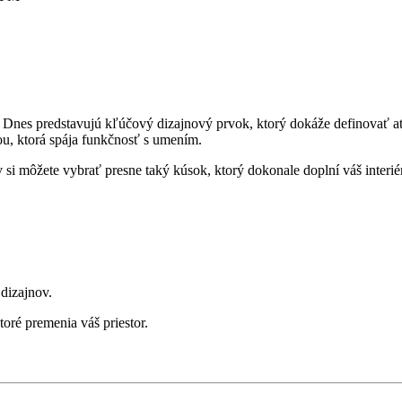
nes predstavujú kľúčový dizajnový prvok, ktorý dokáže definovať atmo
u, ktorá spája funkčnosť s umením.
si môžete vybrať presne taký kúsok, ktorý dokonale doplní váš interié
dizajnov.
oré premenia váš priestor.