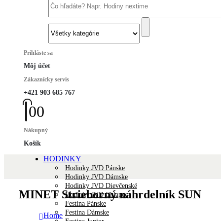
Prihláste sa
Môj účet
Zákaznícky servis
+421 903 685 767
0
0
Nákupný
Košík
HODINKY
Hodinky JVD Pánske
Hodinky JVD Dámske
Hodinky JVD Dievčenské
MINET Strieborný náhrdelník SUN
Hodinky JVD Chlapec
Festina Pánske
Festina Dámske
Home