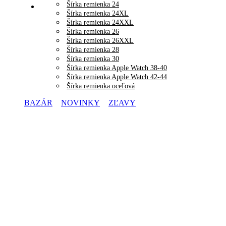
Šírka remienka 24
Šírka remienka 24XL
Šírka remienka 24XXL
Šírka remienka 26
Šírka remienka 26XXL
Šírka remienka 28
Šírka remienka 30
Šírka remienka Apple Watch 38-40
Šírka remienka Apple Watch 42-44
Šírka remienka oceľová
BAZÁR
NOVINKY
ZĽAVY