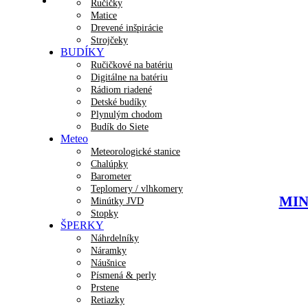
Ručičky
Matice
Drevené inšpirácie
Strojčeky
BUDÍKY
Ručičkové na batériu
Digitálne na batériu
Rádiom riadené
Detské budíky
Plynulým chodom
Budík do Siete
Meteo
Meteorologické stanice
Chalúpky
Barometer
Teplomery / vlhkomery
MINE
Minútky JVD
Stopky
ŠPERKY
Náhrdelníky
Náramky
Náušnice
Písmená & perly
Prstene
Retiazky