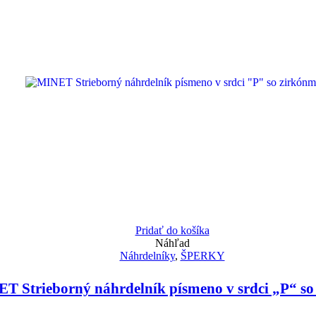
Pridať do košíka
Náhľad
Náhrdelníky
,
ŠPERKY
T Strieborný náhrdelník písmeno v srdci „P“ so