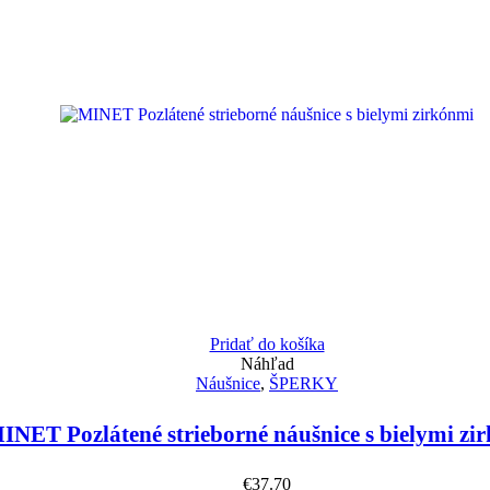
Pridať do košíka
Náhľad
Náušnice
,
ŠPERKY
INET Pozlátené strieborné náušnice s bielymi zi
€
37.70