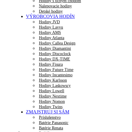
Hodiny s tichým chodom
Nalepovacie hodiny
Detské hodiny
VÝROBCOVIA HODÍN
Hodiny JVD
Hodiny Lavvu
Hodiny AMS
Hodiny Atlanta
Hodiny Callea Design
Hodiny Diamantini
Hodiny Discoclock
Hodiny DX-TIME
Hodiny Fisura
Hodiny Future Time
Hodiny Incantesimo
Hodiny Karlsson
Hodiny Laskowscy
Hodiny Lowell
Hodiny Nextime
Hodiny Nomon
Hodiny Twins
ZMAJSTRUJ SI SÁM
Príslušenstvo
Batérie Panasonic
Batérie Renata