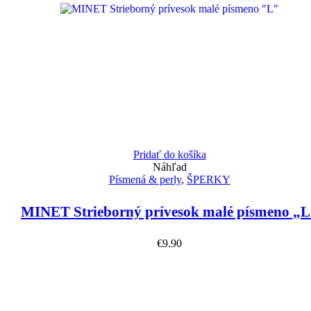
Pridať do košíka
Náhľad
Písmená & perly
,
ŠPERKY
MINET Strieborný prívesok malé písmeno „L
€
9.90