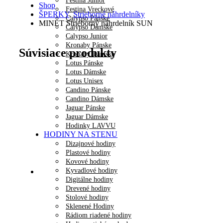
Festina Junior
Shop
Festina Vreckové
ŠPERKY
,
Strieborné náhrdelníky
Calypso Pánske
MINET Strieborný náhrdelník SUN
Calypso Dámske
Calypso Junior
Kronaby Pánske
Súvisiace produkty
Kronaby Dámske
Lotus Pánske
Lotus Dámske
Lotus Unisex
Candino Pánske
Candino Dámske
Jaguar Pánske
Jaguar Dámske
Hodinky LAVVU
HODINY NA STENU
Dizajnové hodiny
Plastové hodiny
Kovové hodiny
Kyvadlové hodiny
Digitálne hodiny
Drevené hodiny
Stolové hodiny
Sklenené Hodiny
Rádiom riadené hodiny