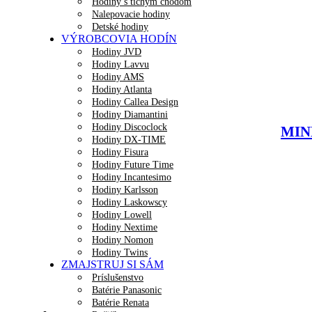
Hodiny s tichým chodom
Nalepovacie hodiny
Detské hodiny
VÝROBCOVIA HODÍN
Hodiny JVD
Hodiny Lavvu
Hodiny AMS
Hodiny Atlanta
Hodiny Callea Design
Hodiny Diamantini
Hodiny Discoclock
MINE
Hodiny DX-TIME
Hodiny Fisura
Hodiny Future Time
Hodiny Incantesimo
Hodiny Karlsson
Hodiny Laskowscy
Hodiny Lowell
Hodiny Nextime
Hodiny Nomon
Hodiny Twins
ZMAJSTRUJ SI SÁM
Príslušenstvo
Batérie Panasonic
Batérie Renata