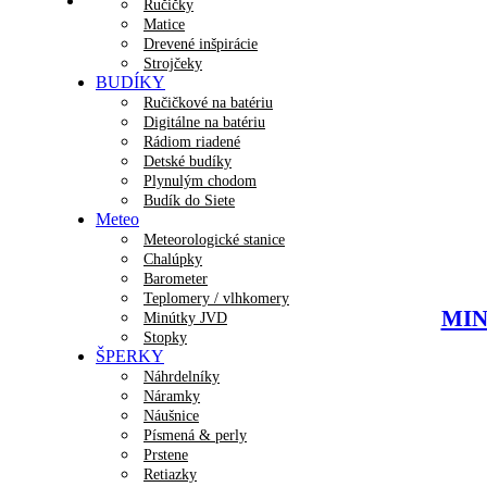
Ručičky
Matice
Drevené inšpirácie
Strojčeky
BUDÍKY
Ručičkové na batériu
Digitálne na batériu
Rádiom riadené
Detské budíky
Plynulým chodom
Budík do Siete
Meteo
Meteorologické stanice
Chalúpky
Barometer
Teplomery / vlhkomery
MINE
Minútky JVD
Stopky
ŠPERKY
Náhrdelníky
Náramky
Náušnice
Písmená & perly
Prstene
Retiazky