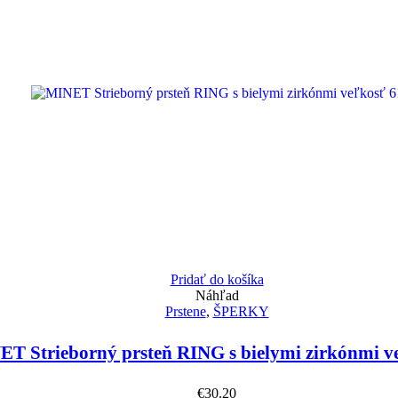
Pridať do košíka
Náhľad
Prstene
,
ŠPERKY
T Strieborný prsteň RING s bielymi zirkónmi v
€
30.20