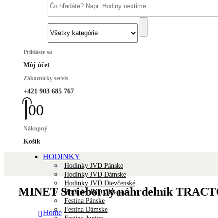
Prihláste sa
Môj účet
Zákaznícky servis
+421 903 685 767
0
0
Nákupný
Košík
HODINKY
Hodinky JVD Pánske
Hodinky JVD Dámske
Hodinky JVD Dievčenské
MINET Strieborný náhrdelník TRAC
Hodinky JVD Chlapec
Festina Pánske
Festina Dámske
Home