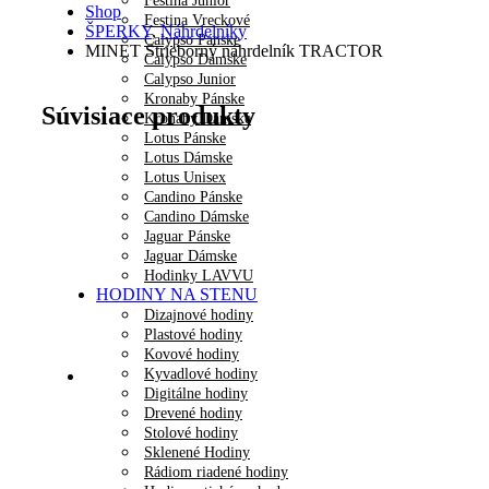
Festina Junior
Shop
Festina Vreckové
ŠPERKY
,
Náhrdelníky
Calypso Pánske
MINET Strieborný náhrdelník TRACTOR
Calypso Dámske
Calypso Junior
Kronaby Pánske
Súvisiace produkty
Kronaby Dámske
Lotus Pánske
Lotus Dámske
Lotus Unisex
Candino Pánske
Candino Dámske
Jaguar Pánske
Jaguar Dámske
Hodinky LAVVU
HODINY NA STENU
Dizajnové hodiny
Plastové hodiny
Kovové hodiny
Kyvadlové hodiny
Digitálne hodiny
Drevené hodiny
Stolové hodiny
Sklenené Hodiny
Rádiom riadené hodiny