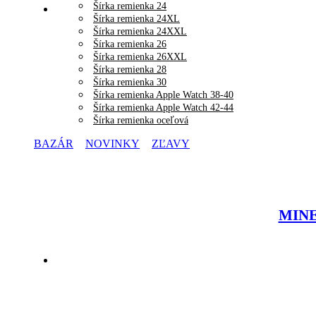
Šírka remienka 24
Šírka remienka 24XL
Šírka remienka 24XXL
Šírka remienka 26
Šírka remienka 26XXL
Šírka remienka 28
Šírka remienka 30
Šírka remienka Apple Watch 38-40
Šírka remienka Apple Watch 42-44
Šírka remienka oceľová
BAZÁR
NOVINKY
ZĽAVY
MINET