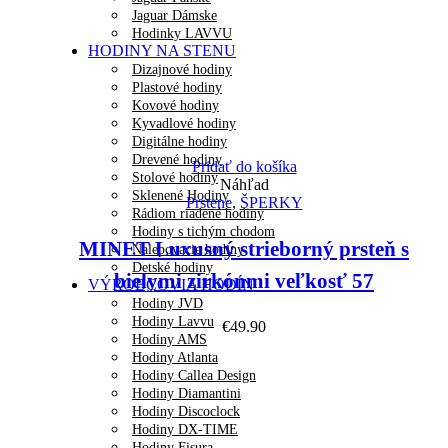
Jaguar Dámske
Hodinky LAVVU
HODINY NA STENU
Dizajnové hodiny
Plastové hodiny
Kovové hodiny
Kyvadlové hodiny
Digitálne hodiny
Drevené hodiny
Pridať do košíka
Stolové hodiny
Náhľad
Sklenené Hodiny
Prstene
,
ŠPERKY
Rádiom riadené hodiny
Hodiny s tichým chodom
MINET Luxusný strieborný prsteň s
Nalepovacie hodiny
Detské hodiny
bielymi zirkónmi veľkosť 57
VÝROBCOVIA HODÍN
Hodiny JVD
Hodiny Lavvu
€
49.90
Hodiny AMS
Hodiny Atlanta
Hodiny Callea Design
Hodiny Diamantini
Hodiny Discoclock
Hodiny DX-TIME
Hodiny Fisura