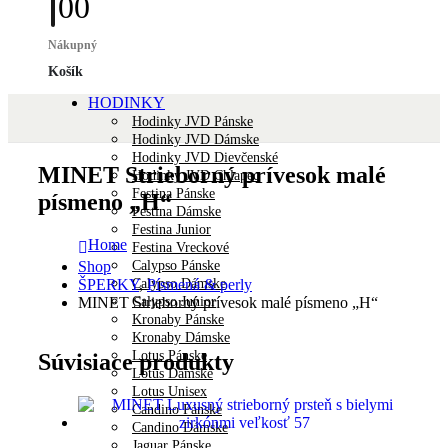
0
0
Nákupný
Košík
HODINKY
Hodinky JVD Pánske
Hodinky JVD Dámske
Hodinky JVD Dievčenské
MINET Strieborný prívesok malé
Hodinky JVD Chlapec
Festina Pánske
písmeno „H“
Festina Dámske
Festina Junior
Home
Festina Vreckové
Calypso Pánske
Shop
Calypso Dámske
ŠPERKY
,
Písmená & perly
Calypso Junior
MINET Strieborný prívesok malé písmeno „H“
Kronaby Pánske
Kronaby Dámske
Lotus Pánske
Súvisiace produkty
Lotus Dámske
Lotus Unisex
Candino Pánske
Candino Dámske
Jaguar Pánske