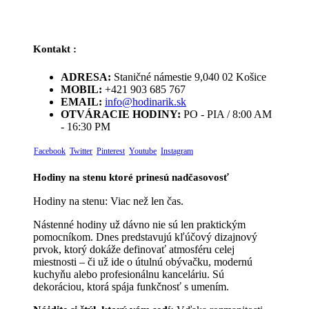
Kontakt :
ADRESA:
Staničné námestie 9,040 02 Košice
MOBIL:
+421 903 685 767
EMAIL:
info@hodinarik.sk
OTVÁRACIE HODINY:
PO - PIA / 8:00 AM
- 16:30 PM
Facebook
Twitter
Pinterest
Youtube
Instagram
Hodiny na stenu ktoré prinesú nadčasovosť
Hodiny na stenu: Viac než len čas.
Nástenné hodiny už dávno nie sú len praktickým
pomocníkom. Dnes predstavujú kľúčový dizajnový
prvok, ktorý dokáže definovať atmosféru celej
miestnosti – či už ide o útulnú obývačku, modernú
kuchyňu alebo profesionálnu kanceláriu. Sú
dekoráciou, ktorá spája funkčnosť s umením.