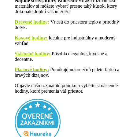
Nájdite si štýl, ktorý vám sedí:
Vďaka rozmanitosti
materiálov si môžete vybrať presne taký kúsok, ktorý
dokonale doplní váš interiér:
Drevené hodiny
:
Vnesú do priestoru teplo a prírodný
dotyk.
Kovové hodiny:
Ideálne pre industriálny a moderný
vzhľad.
Sklenené hodiny:
Pôsobia elegantne, luxusne a
decentne.
Plastové hodiny:
Ponúkajú nekonečnú paletu farieb a
hravých dizajnov.
Objavte našu rozmanitú ponuku a vyberte si nástenné
hodiny, ktoré premenia váš priestor.