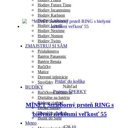
Hodiny Future Time
Hodiny Incantesimo
Hodiny Karlsson
Hodiny Laskowscy
Hodiny Lowell
Hodiny Nextime
Hodiny Nomon
Hodiny Twins
ZMAJSTRUJ SI SÁM
Príslušenstvo
Batérie Panasonic
Batérie Renata
Ručičky
Matice
Drevené inšpirácie
Pridať do košíka
Strojčeky
Náhľad
BUDÍKY
Prstene
,
ŠPERKY
Ručičkové na batériu
Digitálne na batériu
Rádiom riadené
MINET Strieborný prsteň RING s
Detské budíky
bielymi zirkónmi veľkosť 55
Plynulým chodom
Budík do Siete
Meteo
€
28.10