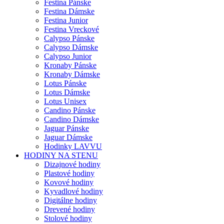
Festina Pánske
Festina Dámske
Festina Junior
Festina Vreckové
Calypso Pánske
Calypso Dámske
Calypso Junior
Kronaby Pánske
Kronaby Dámske
Lotus Pánske
Lotus Dámske
Lotus Unisex
Candino Pánske
Candino Dámske
Jaguar Pánske
Jaguar Dámske
Hodinky LAVVU
HODINY NA STENU
Dizajnové hodiny
Plastové hodiny
Kovové hodiny
Kyvadlové hodiny
Digitálne hodiny
Drevené hodiny
Stolové hodiny