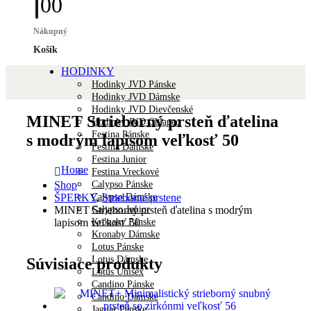
0
0
Nákupný
Košík
HODINKY
Hodinky JVD Pánske
Hodinky JVD Dámske
Hodinky JVD Dievčenské
MINET Strieborný prsteň ďatelina
Hodinky JVD Chlapec
Festina Pánske
s modrým lapisom veľkosť 50
Festina Dámske
Festina Junior
Home
Festina Vreckové
Calypso Pánske
Shop
Calypso Dámske
ŠPERKY
,
Strieborné prstene
Calypso Junior
MINET Strieborný prsteň ďatelina s modrým
Kronaby Pánske
lapisom veľkosť 50
Kronaby Dámske
Lotus Pánske
Lotus Dámske
Súvisiace produkty
Lotus Unisex
Candino Pánske
Candino Dámske
Jaguar Pánske