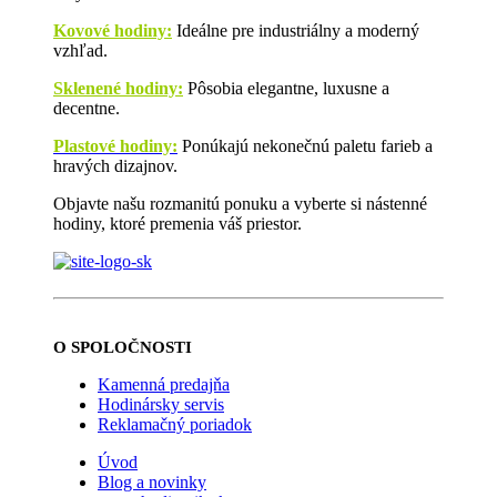
Kovové hodiny:
Ideálne pre industriálny a moderný
vzhľad.
Sklenené hodiny:
Pôsobia elegantne, luxusne a
decentne.
Plastové hodiny:
Ponúkajú nekonečnú paletu farieb a
hravých dizajnov.
Objavte našu rozmanitú ponuku a vyberte si nástenné
hodiny, ktoré premenia váš priestor.
O SPOLOČNOSTI
Kamenná predajňa
Hodinársky servis
Reklamačný poriadok
Úvod
Blog a novinky