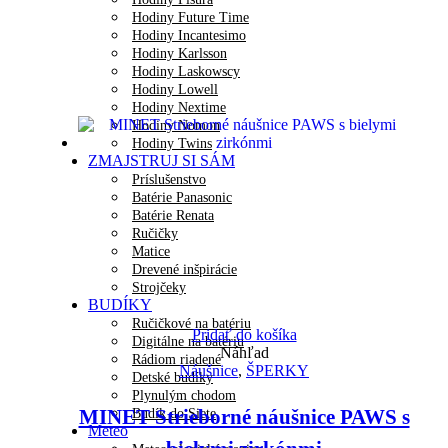
Hodiny Future Time
Hodiny Incantesimo
Hodiny Karlsson
Hodiny Laskowscy
Hodiny Lowell
Hodiny Nextime
Hodiny Nomon
Hodiny Twins
ZMAJSTRUJ SI SÁM
Príslušenstvo
Batérie Panasonic
Batérie Renata
Ručičky
Matice
Drevené inšpirácie
Strojčeky
BUDÍKY
Ručičkové na batériu
Pridať do košíka
Digitálne na batériu
Náhľad
Rádiom riadené
Náušnice
,
ŠPERKY
Detské budíky
Plynulým chodom
MINET Strieborné náušnice PAWS s
Budík do Siete
Meteo