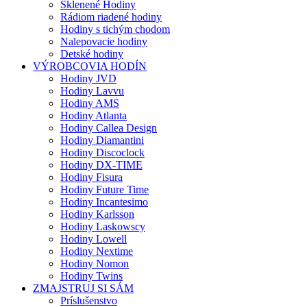
Sklenené Hodiny
Rádiom riadené hodiny
Hodiny s tichým chodom
Nalepovacie hodiny
Detské hodiny
VÝROBCOVIA HODÍN
Hodiny JVD
Hodiny Lavvu
Hodiny AMS
Hodiny Atlanta
Hodiny Callea Design
Hodiny Diamantini
Hodiny Discoclock
Hodiny DX-TIME
Hodiny Fisura
Hodiny Future Time
Hodiny Incantesimo
Hodiny Karlsson
Hodiny Laskowscy
Hodiny Lowell
Hodiny Nextime
Hodiny Nomon
Hodiny Twins
ZMAJSTRUJ SI SÁM
Príslušenstvo