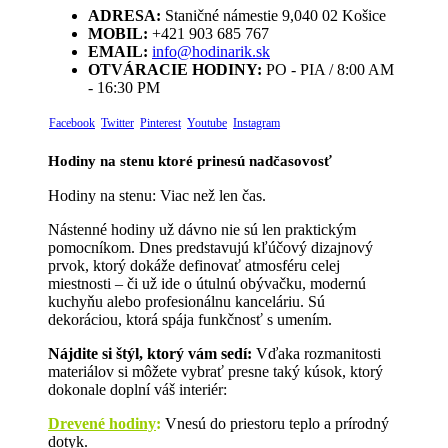
ADRESA:
Staničné námestie 9,040 02 Košice
MOBIL:
+421 903 685 767
EMAIL:
info@hodinarik.sk
OTVÁRACIE HODINY:
PO - PIA / 8:00 AM
- 16:30 PM
Facebook
Twitter
Pinterest
Youtube
Instagram
Hodiny na stenu ktoré prinesú nadčasovosť
Hodiny na stenu: Viac než len čas.
Nástenné hodiny už dávno nie sú len praktickým
pomocníkom. Dnes predstavujú kľúčový dizajnový
prvok, ktorý dokáže definovať atmosféru celej
miestnosti – či už ide o útulnú obývačku, modernú
kuchyňu alebo profesionálnu kanceláriu. Sú
dekoráciou, ktorá spája funkčnosť s umením.
Nájdite si štýl, ktorý vám sedí:
Vďaka rozmanitosti
materiálov si môžete vybrať presne taký kúsok, ktorý
dokonale doplní váš interiér:
Drevené hodiny
:
Vnesú do priestoru teplo a prírodný
dotyk.