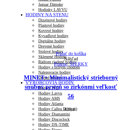
Jaguar Dámske
Hodinky LAVVU
HODINY NA STENU
Dizajnové hodiny
Plastové hodiny
Kovové hodiny
Kyvadlové hodiny
Digitálne hodiny
Drevené hodiny
Stolové hodiny
Pridať do košíka
Sklenené Hodiny
Náhľad
Rádiom riadené hodiny
Prstene
,
ŠPERKY
Hodiny s tichým chodom
Nalepovacie hodiny
MINET+ Minimalistický strieborný
Detské hodiny
VÝROBCOVIA HODÍN
snubný prsteň so zirkónmi veľkosť
Hodiny JVD
Hodiny Lavvu
56
Hodiny AMS
Hodiny Atlanta
Hodiny Callea Design
€
29.40
Hodiny Diamantini
Hodiny Discoclock
Hodiny DX-TIME
Hodiny Fisura