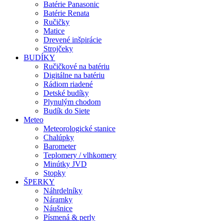
Batérie Panasonic
Batérie Renata
Ručičky
Matice
Drevené inšpirácie
Strojčeky
BUDÍKY
Ručičkové na batériu
Digitálne na batériu
Rádiom riadené
Detské budíky
Plynulým chodom
Budík do Siete
Meteo
Meteorologické stanice
Chalúpky
Barometer
Teplomery / vlhkomery
Minútky JVD
Stopky
ŠPERKY
Náhrdelníky
Náramky
Náušnice
Písmená & perly