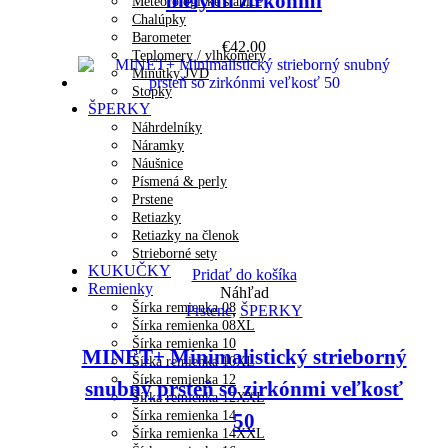
bielymi zirkónmi
Meteorologické stanice
Chalúpky
Barometer
€
42.00
Teplomery / vlhkomery
Minútky JVD
Stopky
ŠPERKY
Náhrdelníky
Náramky
Náušnice
Písmená & perly
Prstene
Retiazky
Retiazky na členok
Strieborné sety
KUKUČKY
Pridať do košíka
Remienky
Náhľad
Šírka remienka 08
Prstene
,
ŠPERKY
Šírka remienka 08XL
Šírka remienka 10
MINET+ Minimalistický strieborný
Šírka remienka 10XL
Šírka remienka 12
snubný prsteň so zirkónmi veľkosť
Šírka remienka 12XXL
Šírka remienka 14
50
Šírka remienka 14XXL